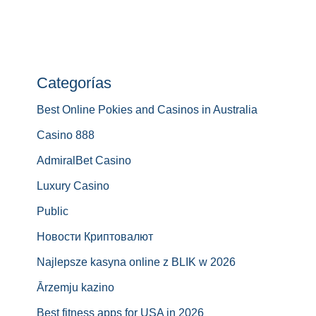
Categorías
Best Online Pokies and Casinos in Australia
Casino 888
AdmiralBet Casino
Luxury Casino
Public
Новости Криптовалют
Najlepsze kasyna online z BLIK w 2026
Ārzemju kazino
Best fitness apps for USA in 2026