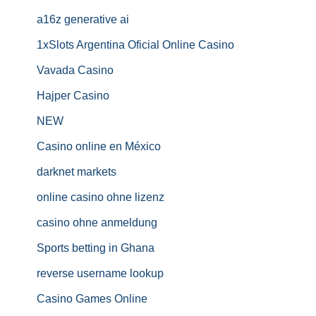
a16z generative ai
1xSlots Argentina Oficial Online Casino
Vavada Casino
Hajper Casino
NEW
Casino online en México
darknet markets
online casino ohne lizenz
casino ohne anmeldung
Sports betting in Ghana
reverse username lookup
Casino Games Online