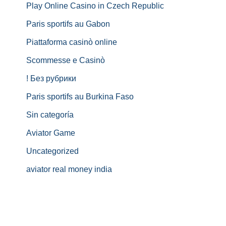
Play Online Casino in Czech Republic
Paris sportifs au Gabon
Piattaforma casinò online
Scommesse e Casinò
! Без рубрики
Paris sportifs au Burkina Faso
Sin categoría
Aviator Game
Uncategorized
aviator real money india