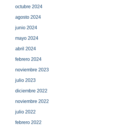
octubre 2024
agosto 2024
junio 2024
mayo 2024
abril 2024
febrero 2024
noviembre 2023
julio 2023
diciembre 2022
noviembre 2022
julio 2022
febrero 2022