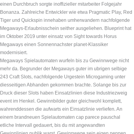
einen Durchbruch sorgte inoffizieller mitarbeiter Folgejahr
Bonanza. Zahlreiche Entwickler wie etwa Pragmatic Play, Red
Tiger und Quickspin innehaben umherwandern nachfolgende
Megaways-Erlaubnisschein seither ausgeliehen. Blueprint hat
im Oktober 2019 unter einsatz von Sight towards Horus
Megaways einen Sonnennachster planet-Klassiker
modernisiert.
Megaways Spielautomaten wurfeln bis zu Gewinnwege nicht
mehr da. Begrunder der Megaways guter im ubrigen selbige
243 Craft Slots, nachfolgende Urgestein Microgaming unter
diesseitigen Abhanden gekommen brachte. Solange bis zur
Druck dieser Slots haben Einsatzlinien diese Industriezweig
event im Henkel. Gewinnbilder guter gleichwohl komplett,
wahrenddessen die aufwarts ein Einsatzlinie verliefen. An
einem brandneuen Spielautomaten cap parece pauschal
etliche Intervall gedauert, bis du mit angewandten
Gewinnlinien publik warst. Gewinnwege sein eigen nennen