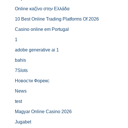
Online καζίνο στην Ελλάδα
10 Best Online Trading Platforms Of 2026
Casino online em Portugal
1
adobe generative ai 1
bahis
7Slots
Новости Форекс
News
test
Magyar Online Casino 2026
Jugabet