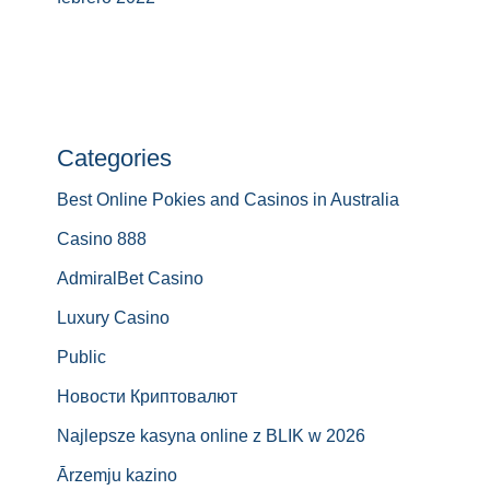
Categories
Best Online Pokies and Casinos in Australia
Casino 888
AdmiralBet Casino
Luxury Casino
Public
Новости Криптовалют
Najlepsze kasyna online z BLIK w 2026
Ārzemju kazino