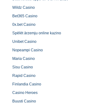
Wildz Casino
Bet365 Casino
0x.bet Casino
Spēlēt ārzemju online kazino
Unibet Casino
Nopeampi Casino
Maria Casino
Sisu Casino
Rapid Casino
Finlandia Casino
Casino Heroes
Buusti Casino