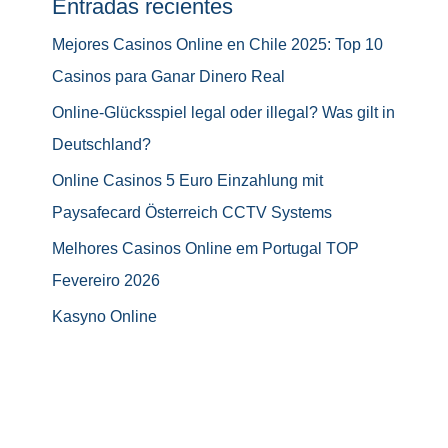
Entradas recientes
Mejores Casinos Online en Chile 2025: Top 10
Casinos para Ganar Dinero Real
Online-Glücksspiel legal oder illegal? Was gilt in
Deutschland?
Online Casinos 5 Euro Einzahlung mit
Paysafecard Österreich CCTV Systems
Melhores Casinos Online em Portugal TOP
Fevereiro 2026
Kasyno Online