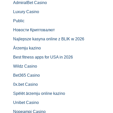
AdmiralBet Casino
Luxury Casino
Public
Новости Криптовалют
Najlepsze kasyna online z BLIK w 2026
Ārzemju kazino
Best fitness apps for USA in 2026
Wildz Casino
Bet365 Casino
0x.bet Casino
Spēlēt ārzemju online kazino
Unibet Casino
Nopeampi Casino