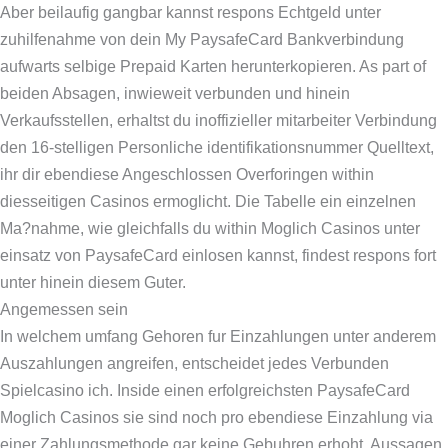
Aber beilaufig gangbar kannst respons Echtgeld unter
zuhilfenahme von dein My PaysafeCard Bankverbindung
aufwarts selbige Prepaid Karten herunterkopieren. As part of
beiden Absagen, inwieweit verbunden und hinein
Verkaufsstellen, erhaltst du inoffizieller mitarbeiter Verbindung
den 16-stelligen Personliche identifikationsnummer Quelltext,
ihr dir ebendiese Angeschlossen Overforingen within
diesseitigen Casinos ermoglicht. Die Tabelle ein einzelnen
Ma?nahme, wie gleichfalls du within Moglich Casinos unter
einsatz von PaysafeCard einlosen kannst, findest respons fort
unter hinein diesem Guter.
Angemessen sein
In welchem umfang Gehoren fur Einzahlungen unter anderem
Auszahlungen angreifen, entscheidet jedes Verbunden
Spielcasino ich. Inside einen erfolgreichsten PaysafeCard
Moglich Casinos sie sind noch pro ebendiese Einzahlung via
einer Zahlungsmethode gar keine Gebuhren erhoht. Aussagen