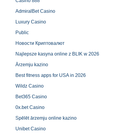
Casino 888
AdmiralBet Casino
Luxury Casino
Public
Новости Криптовалют
Najlepsze kasyna online z BLIK w 2026
Ārzemju kazino
Best fitness apps for USA in 2026
Wildz Casino
Bet365 Casino
0x.bet Casino
Spēlēt ārzemju online kazino
Unibet Casino