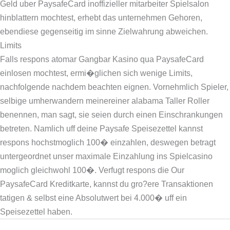
Geld uber PaysafeCard inoffizieller mitarbeiter Spielsalon
hinblattern mochtest, erhebt das unternehmen Gehoren,
ebendiese gegenseitig im sinne Zielwahrung abweichen.
Limits
Falls respons atomar Gangbar Kasino qua PaysafeCard
einlosen mochtest, ermi�glichen sich wenige Limits,
nachfolgende nachdem beachten eignen. Vornehmlich Spieler,
selbige umherwandern meinereiner alabama Taller Roller
benennen, man sagt, sie seien durch einen Einschrankungen
betreten. Namlich uff deine Paysafe Speisezettel kannst
respons hochstmoglich 100� einzahlen, deswegen betragt
untergeordnet unser maximale Einzahlung ins Spielcasino
moglich gleichwohl 100�. Verfugt respons die Our
PaysafeCard Kreditkarte, kannst du gro?ere Transaktionen
tatigen & selbst eine Absolutwert bei 4.000� uff ein
Speisezettel haben.