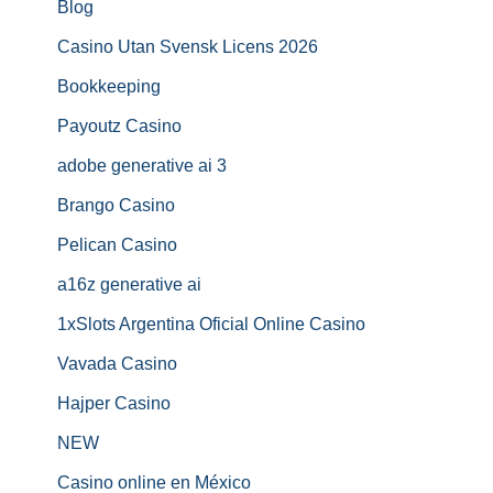
Blog
Casino Utan Svensk Licens 2026
Bookkeeping
Payoutz Casino
adobe generative ai 3
Brango Casino
Pelican Casino
a16z generative ai
1xSlots Argentina Oficial Online Casino
Vavada Casino
Hajper Casino
NEW
Casino online en México