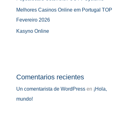
Melhores Casinos Online em Portugal TOP
Fevereiro 2026
Kasyno Online
Comentarios recientes
Un comentarista de WordPress
en
¡Hola,
mundo!