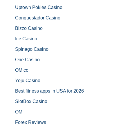
Uptown Pokies Casino
Conquestador Casino
Bizzo Casino
Ice Casino
Spinago Casino
One Casino
OM cc
Yoju Casino
Best fitness apps in USA for 2026
SlotBox Casino
OM
Forex Reviews