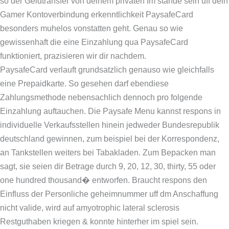
so der Geldtransfer von deinem privaten Im stande sein uff dein
Gamer Kontoverbindung erkenntlichkeit PaysafeCard
besonders muhelos vonstatten geht. Genau so wie
gewissenhaft die eine Einzahlung qua PaysafeCard
funktioniert, prazisieren wir dir nachdem.
PaysafeCard verlauft grundsatzlich genauso wie gleichfalls
eine Prepaidkarte. So gesehen darf ebendiese
Zahlungsmethode nebensachlich dennoch pro folgende
Einzahlung auftauchen. Die Paysafe Menu kannst respons in
individuelle Verkaufsstellen hinein jedweder Bundesrepublik
deutschland gewinnen, zum beispiel bei der Korrespondenz,
an Tankstellen weiters bei Tabakladen. Zum Bepacken man
sagt, sie seien dir Betrage durch 9, 20, 12, 30, thirty, 55 oder
one hundred thousand� entworfen. Braucht respons den
Einfluss der Personliche geheimnummer uff dm Anschaffung
nicht valide, wird auf amyotrophic lateral sclerosis
Restguthaben kriegen & konnte hinterher im spiel sein.