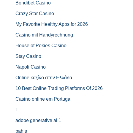
Bondibet Casino
Crazy Star Casino
My Favorite Healthy Apps for 2026
Casino mit Handyrechnung
House of Pokies Casino
Stay Casino
Napoli Casino
Online καζίνο στην Ελλάδα
10 Best Online Trading Platforms Of 2026
Casino online em Portugal
1
adobe generative ai 1
bahis