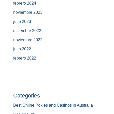
febrero 2024
noviembre 2023
julio 2023
diciembre 2022
noviembre 2022
julio 2022
febrero 2022
Categories
Best Online Pokies and Casinos in Australia