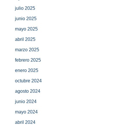
julio 2025
junio 2025
mayo 2025
abril 2025
marzo 2025
febrero 2025
enero 2025
octubre 2024
agosto 2024
junio 2024
mayo 2024
abril 2024