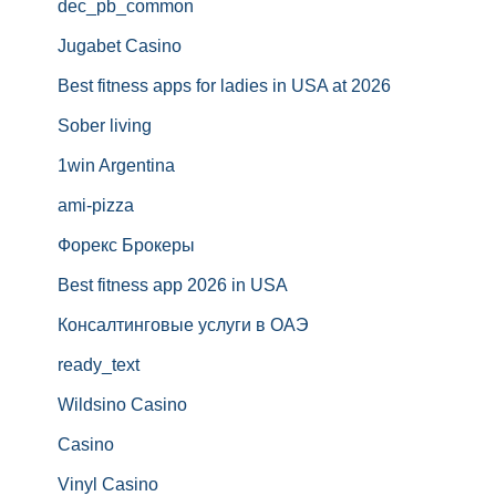
dec_pb_common
Jugabet Casino
Best fitness apps for ladies in USA at 2026
Sober living
1win Argentina
ami-pizza
Форекс Брокеры
Best fitness app 2026 in USA
Консалтинговые услуги в ОАЭ
ready_text
Wildsino Casino
Casino
Vinyl Casino