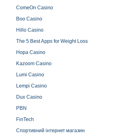
ComeOn Casino
Boo Casino
Hillo Casino
The 5 Best Apps for Weight Loss
Hopa Casino
Kazoom Casino
Lumi Casino
Lempi Casino
Dux Casino
PBN
FinTech
Спортивний інтернет магазин