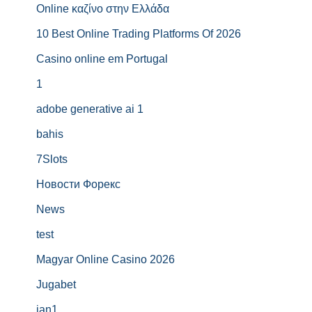
Online καζίνο στην Ελλάδα
10 Best Online Trading Platforms Of 2026
Casino online em Portugal
1
adobe generative ai 1
bahis
7Slots
Новости Форекс
News
test
Magyar Online Casino 2026
Jugabet
jan1