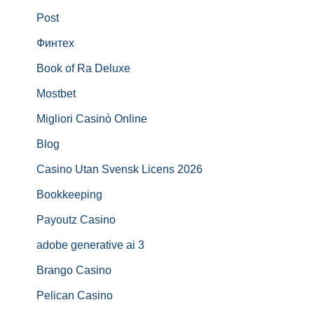
Post
Финтех
Book of Ra Deluxe
Mostbet
Migliori Casinò Online
Blog
Casino Utan Svensk Licens 2026
Bookkeeping
Payoutz Casino
adobe generative ai 3
Brango Casino
Pelican Casino