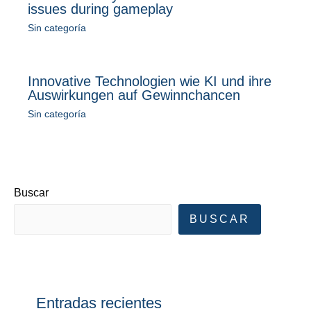
issues during gameplay
Sin categoría
Innovative Technologien wie KI und ihre
Auswirkungen auf Gewinnchancen
Sin categoría
Buscar
BUSCAR
Entradas recientes