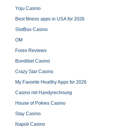
Yoju Casino
Best fitness apps in USA for 2026
SlotBox Casino
OM
Forex Reviews
Bondibet Casino
Crazy Star Casino
My Favorite Healthy Apps for 2026
Casino mit Handyrechnung
House of Pokies Casino
Stay Casino
Napoli Casino