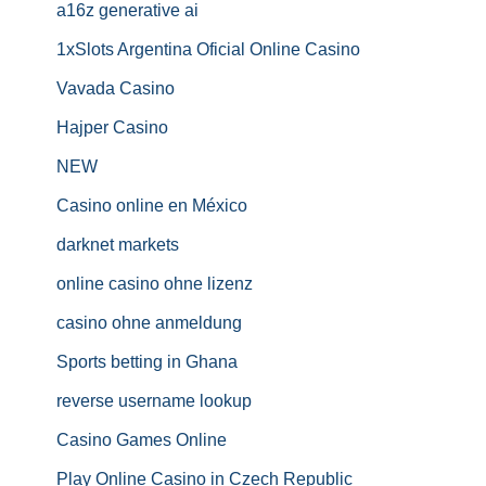
a16z generative ai
1xSlots Argentina Oficial Online Casino
Vavada Casino
Hajper Casino
NEW
Casino online en México
darknet markets
online casino ohne lizenz
casino ohne anmeldung
Sports betting in Ghana
reverse username lookup
Casino Games Online
Play Online Casino in Czech Republic