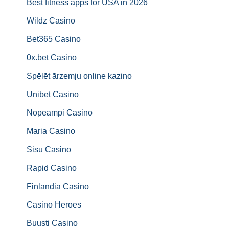
Best fitness apps for USA in 2026
Wildz Casino
Bet365 Casino
0x.bet Casino
Spēlēt ārzemju online kazino
Unibet Casino
Nopeampi Casino
Maria Casino
Sisu Casino
Rapid Casino
Finlandia Casino
Casino Heroes
Buusti Casino