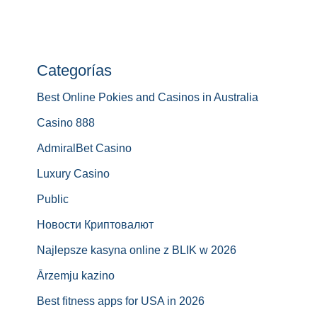
Categorías
Best Online Pokies and Casinos in Australia
Casino 888
AdmiralBet Casino
Luxury Casino
Public
Новости Криптовалют
Najlepsze kasyna online z BLIK w 2026
Ārzemju kazino
Best fitness apps for USA in 2026