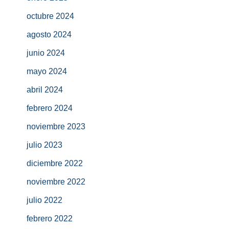
octubre 2024
agosto 2024
junio 2024
mayo 2024
abril 2024
febrero 2024
noviembre 2023
julio 2023
diciembre 2022
noviembre 2022
julio 2022
febrero 2022