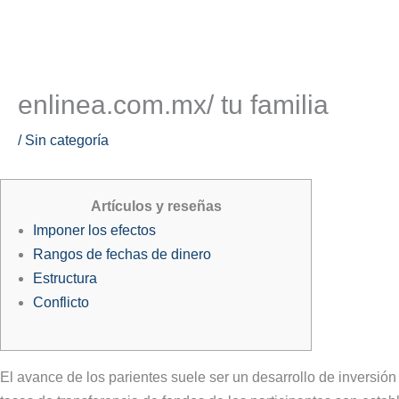
Ir
al
contenido
Tu deber y sus ramificaciones e
enlinea.com.mx/ tu familia
/
Sin categoría
Artículos y reseñas
Imponer los efectos
Rangos de fechas de dinero
Estructura
Conflicto
El avance de los parientes suele ser un desarrollo de inversión