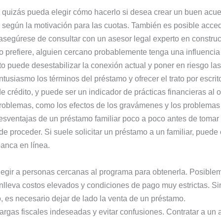
quizás pueda elegir cómo hacerlo si desea crear un buen acue
ar según la motivación para las cuotas. También es posible acc
asegúrese de consultar con un asesor legal experto en construcc
 lo prefiere, alguien cercano probablemente tenga una influenci
rato puede desestabilizar la conexión actual y poner en riesgo l
usiasmo los términos del préstamo y ofrecer el trato por escrit
 crédito, y puede ser un indicador de prácticas financieras al ob
roblemas, como los efectos de los gravámenes y los problemas 
esventajas de un préstamo familiar poco a poco antes de tomar
 proceder. Si suele solicitar un préstamo a un familiar, puede
banca en línea.
egir a personas cercanas al programa para obtenerla. Posible
onlleva costos elevados y condiciones de pago muy estrictas. S
, es necesario dejar de lado la venta de un préstamo.
rgas fiscales indeseadas y evitar confusiones. Contratar a un 