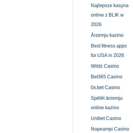
Najlepsze kasyna
online z BLIK w
2026
Ārzemju kazino
Best fitness apps
for USA in 2026
Wildz Casino
Bet365 Casino
0x.bet Casino
Spēlēt ārzemju
online kazino
Unibet Casino
Nopeampi Casino