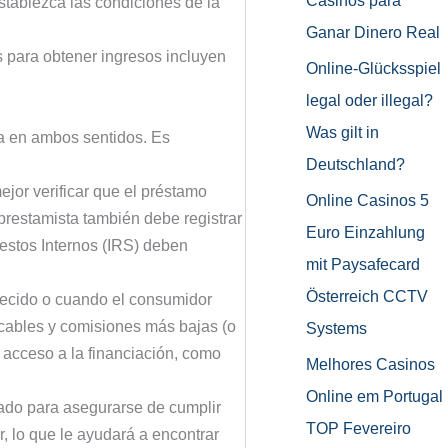
Casinos para
stablezca las condiciones de la
Ganar Dinero Real
s para obtener ingresos incluyen
Online-Glücksspiel
legal oder illegal?
Was gilt in
ia en ambos sentidos. Es
Deutschland?
jor verificar que el préstamo
Online Casinos 5
 prestamista también debe registrar
Euro Einzahlung
puestos Internos (IRS) deben
mit Paysafecard
Österreich CCTV
lecido o cuando el consumidor
icables y comisiones más bajas (o
Systems
 acceso a la financiación, como
Melhores Casinos
Online em Portugal
rcado para asegurarse de cumplir
TOP Fevereiro
r, lo que le ayudará a encontrar