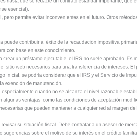
les hasta que se redacte un contrato estándar importante, que e
nse esencial).
 pero permite evitar inconvenientes en el futuro. Otros método
a puede contribuir al éxito de la recaudación impositiva primar
iera con base en este conocimiento.
 crear un préstamo ejecutable, el IRS no suele aprobarlo. Es me
el sitio web necesarios para una transferencia de intereses. El
ago inicial, se podría considerar que el IRS y el Servicio de Im
 la exención de manutención.
, especialmente cuando no se alcanza el nivel razonable estab
en algunas ventajas, como las condiciones de aceptación modif
 necesarias que pueden mantener a cualquier red al margen del
e revisar su situación fiscal. Debe contratar a un asesor de me
sugerencias sobre el motivo de su interés en el crédito familia