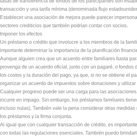
tasas de transferencia de fondos de los participantes son estab
transacción y una tarifa mínima (denominada flujo estadounide
Establecer una asociación de mejora puede parecer impersonal,
sectores crediticios que también podrían contar con socios.
Imponer los efectos
Un préstamo o crédito que involucre a los miembros de la famili
importante determinar la importancia de la planificación financ
Aunque alguien crea que un acuerdo entre familiares basta para
provenga de un acuerdo oficial, junto con un pagaré, o fondos d
los costos y la duración del pago, ya que, si no se obtiene el p
organizar un acuerdo de impuestos sobre donaciones y utilizar
Cualquier progreso puede ser una carga para las asociaciones
incurre en impago. Sin embargo, los préstamos familiares tien
incluso nulas). También vale la pena considerar otras medidas
los préstamos y la firma conjunta.
Al igual que con cualquier transacción de crédito, es important
con todas las regulaciones esenciales. También puedo brindarle 