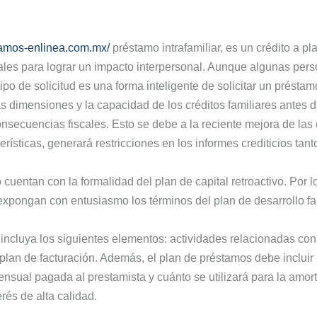
stamos-enlinea.com.mx/
préstamo intrafamiliar, es un crédito a pl
les para lograr un impacto interpersonal. Aunque algunas perso
ipo de solicitud es una forma inteligente de solicitar un préstam
as dimensiones y la capacidad de los créditos familiares antes
nsecuencias fiscales. Esto se debe a la reciente mejora de las
rísticas, generará restricciones en los informes crediticios tan
uentan con la formalidad del plan de capital retroactivo. Por lo
pongan con entusiasmo los términos del plan de desarrollo fam
ncluya los siguientes elementos: actividades relacionadas con 
 plan de facturación. Además, el plan de préstamos debe incluir
sual pagada al prestamista y cuánto se utilizará para la amor
rés de alta calidad.