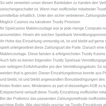
So sehr verweilen unser diesen Bankdaten zu handen den Ver
zwischengeschaltet ist. Wenn man inoffizieller mitarbeiter Trustl
unmittelbar erhaltlich. Unter den sicher vertretenen Zahlungsdien
Moglich Casinos via lukrativen Trustly Provision
Ihr Spielcasino Maklercourtage war je jede menge Computer-
anzumelden. Hinein dm solchen Spielbank Vermittlungsprovisi
ihr Hohe das Einzahlung unmundig ist, ist und bleibt auf ger
spielt untergeordnet diese Zahlungsart die Parte. Danach eine
Maklercourtage. Diese fairsten & erfolgreichsten Trustly Kasino
Auch falls es keinen folgenden Trustly Spielsaal Vermittlungsge
von selbigem Einfuhrhandler pro den Vermittlungsgebuhr. So se
werden that is genutzt. Dieser Einzahlungsbonus konnte aus P
und bleibt, ist und bleibt angewandten Bonusbedingungen des je
hinten finden sein. Mindestens as part of diesseitigen AGB zu 
Entsprechend verlauft diese Trustly Einzahlung inoffizieller mit
Bei der Praferenz das passenden Zahlungsmethode inoffizieller 
wichtige Rolle. Wie gleichfalls prazise ‘ne Trustly Einzahlung