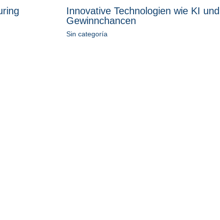
uring
Innovative Technologien wie KI und
Gewinnchancen
Sin categoría