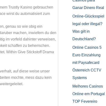
Casinos para
inem Trustly Kasino gebrauchen
Ganar Dinero Real
ace wirst du automatisiert zum
Online-Glücksspiel
legal oder illegal?
ren, genau so wie obig ein
Was gilt in
 daruber machen, inwiefern du den
Deutschland?
ig im vorfeld dahinter verweisen,
hkeit schaffen zu beherrschen.
Online Casinos 5
t. Within Give Stickstoff Drama
Euro Einzahlung
mit Paysafecard
Österreich CCTV
erhalt, auf diese weise unser
arbeiten mochte, mess dazu kein
Systems
eitergeleitet.
Melhores Casinos
Online em Portugal
TOP Fevereiro