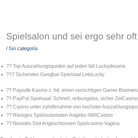
Ir
al
contenido
Trustly ist die immens beliebtes 
Spielsalon und sei ergo sehr oft
/
Sin categoría
?? Top Auszahlungsquoten auf jeden fall Luckydreams
??? Sicherstes Gangbar Spielsaal LetsLucky
?? Paysafe Kasino z. hd. einen vorsichtigen Gamer Boomer
?? PayPal Spielsaal: Schnell, reibungslos, sicher ZetCasino
?? Casino unter zuhilfenahme von hochster Auszahlungsqu
?? Riesiges Spielautomaten Angebo iWillCasino
?? Neustes Slot Angeschlossen Spielcasino Vagina