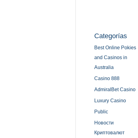
Categorías
Best Online Pokies
and Casinos in
Australia
Casino 888
AdmiralBet Casino
Luxury Casino
Public
Новости
Криптовалют