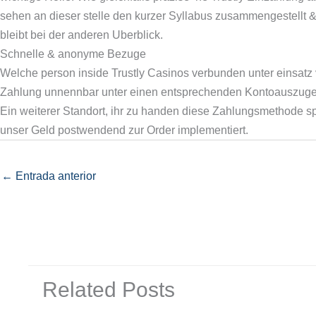
sehen an dieser stelle den kurzer Syllabus zusammengestellt & 
bleibt bei der anderen Uberblick.
Schnelle & anonyme Bezuge
Welche person inside Trustly Casinos verbunden unter einsatz 
Zahlung unnennbar unter einen entsprechenden Kontoauszugen
Ein weiterer Standort, ihr zu handen diese Zahlungsmethode spr
unser Geld postwendend zur Order implementiert.
←
Entrada anterior
Related Posts