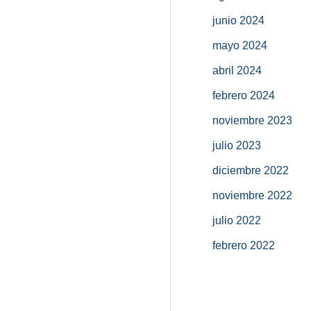
junio 2024
mayo 2024
abril 2024
febrero 2024
noviembre 2023
julio 2023
diciembre 2022
noviembre 2022
julio 2022
febrero 2022