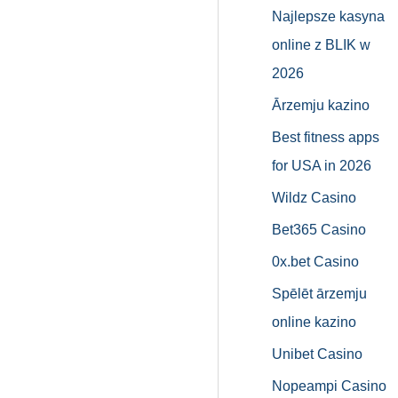
Najlepsze kasyna
online z BLIK w
2026
Ārzemju kazino
Best fitness apps
for USA in 2026
Wildz Casino
Bet365 Casino
0x.bet Casino
Spēlēt ārzemju
online kazino
Unibet Casino
Nopeampi Casino