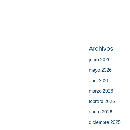
Archivos
junio 2026
mayo 2026
abril 2026
marzo 2026
febrero 2026
enero 2026
diciembre 2025