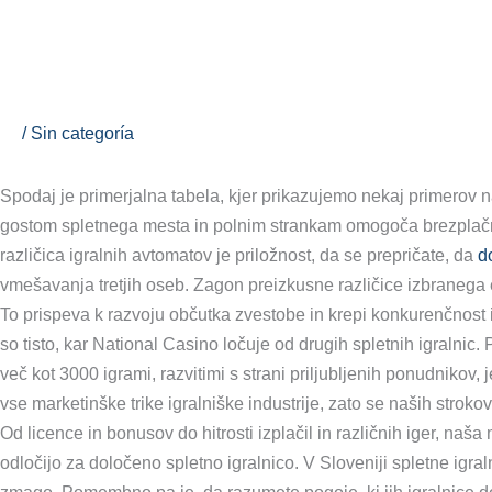
Ir
al
contenido
Top 10 Online Casino v Slovenij
/
Sin categoría
Spodaj je primerjalna tabela, kjer prikazujemo nekaj primerov naj
gostom spletnega mesta in polnim strankam omogoča brezplačno 
različica igralnih avtomatov je priložnost, da se prepričate, da
d
vmešavanja tretjih oseb. Zagon preizkusne različice izbranega e
To prispeva k razvoju občutka zvestobe in krepi konkurenčnost igr
so tisto, kar National Casino ločuje od drugih spletnih igralnic.
več kot 3000 igrami, razvitimi s strani priljubljenih ponudnikov,
vse marketinške trike igralniške industrije, zato se naših strokov
Od licence in bonusov do hitrosti izplačil in različnih iger, naš
odločijo za določeno spletno igralnico. V Sloveniji spletne igr