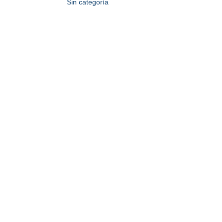
Sin categoría