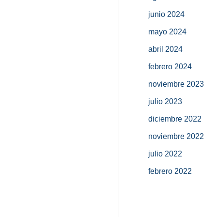
junio 2024
mayo 2024
abril 2024
febrero 2024
noviembre 2023
julio 2023
diciembre 2022
noviembre 2022
julio 2022
febrero 2022