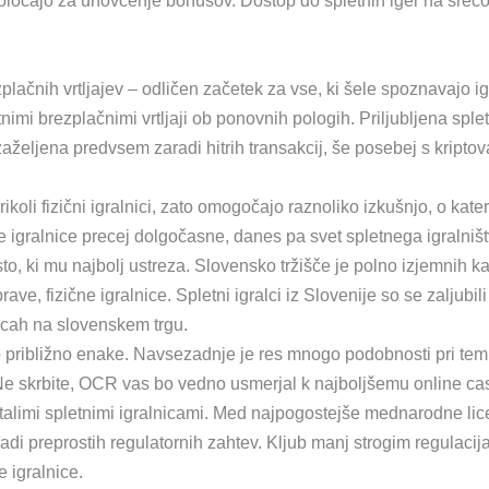
očajo za unovčenje bonusov. Dostop do spletnih iger na srečo v 
plačnih vrtljajev – odličen začetek za vse, ki šele spoznavajo ig
mi brezplačnimi vrtljaji ob ponovnih pologih. Priljubljena splet
zaželjena predvsem zaradi hitrih transakcij, še posebej s kriptov
ikoli fizični igralnici, zato omogočajo raznoliko izkušnjo, o kateri
ne igralnice precej dolgočasne, danes pa svet spletnega igralniš
sto, ki mu najbolj ustreza. Slovensko tržišče je polno izjemnih ka
ve, fizične igralnice. Spletni igralci iz Slovenije so se zaljubili
lnicah na slovenskem trgu.
ribližno enake. Navsezadnje je res mnogo podobnosti pri tem, k
Ne skrbite, OCR vas bo vedno usmerjal k najboljšemu online ca
alimi spletnimi igralnicami. Med najpogostejše mednarodne lice
radi preprostih regulatornih zahtev. Kljub manj strogim regulacij
 igralnice.