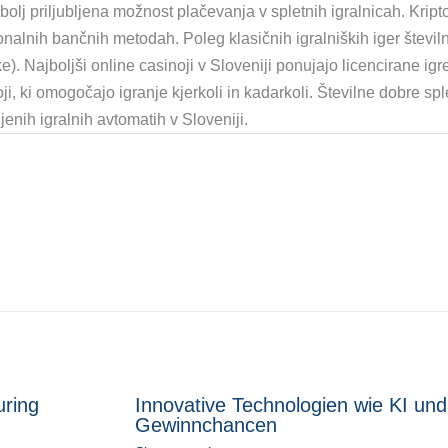
 bolj priljubljena možnost plačevanja v spletnih igralnicah. Krip
onalnih bančnih metodah. Poleg klasičnih igralniških iger številn
ke). Najboljši online casinoji v Sloveniji ponujajo licencirane igr
ji, ki omogočajo igranje kjerkoli in kadarkoli. Številne dobre spl
njenih igralnih avtomatih v Sloveniji.
uring
Innovative Technologien wie KI und
Gewinnchancen