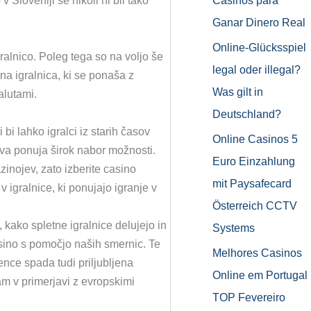
Casinos para
Sloveniji še nikoli ni bil tako
Ganar Dinero Real
Online-Glücksspiel
ralnico. Poleg tega so na voljo še
legal oder illegal?
na igralnica, ki se ponaša z
Was gilt in
alutami.
Deutschland?
 bi lahko igralci iz starih časov
Online Casinos 5
tva ponuja širok nabor možnosti.
Euro Einzahlung
zinojev, zato izberite casino
mit Paysafecard
 v igralnice, ki ponujajo igranje v
Österreich CCTV
ako spletne igralnice delujejo in
Systems
sino s pomočjo naših smernic. Te
Melhores Casinos
nce spada tudi priljubljena
Online em Portugal
am v primerjavi z evropskimi
TOP Fevereiro