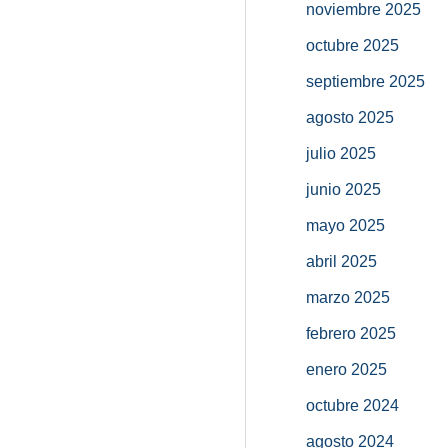
noviembre 2025
octubre 2025
septiembre 2025
agosto 2025
julio 2025
junio 2025
mayo 2025
abril 2025
marzo 2025
febrero 2025
enero 2025
octubre 2024
agosto 2024