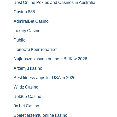
Best Online Pokies and Casinos in Australia
Casino 888
AdmiralBet Casino
Luxury Casino
Public
Новости Криптовалют
Najlepsze kasyna online z BLIK w 2026
Ārzemju kazino
Best fitness apps for USA in 2026
Wildz Casino
Bet365 Casino
0x.bet Casino
Spēlēt ārzemju online kazino