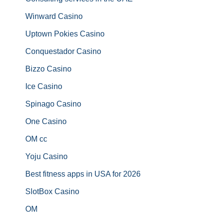
Winward Casino
Uptown Pokies Casino
Conquestador Casino
Bizzo Casino
Ice Casino
Spinago Casino
One Casino
OM cc
Yoju Casino
Best fitness apps in USA for 2026
SlotBox Casino
OM