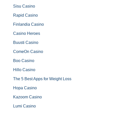
Sisu Casino
Rapid Casino
Finlandia Casino
Casino Heroes
Buusti Casino
ComeOn Casino
Boo Casino
Hillo Casino
The 5 Best Apps for Weight Loss
Hopa Casino
Kazoom Casino
Lumi Casino