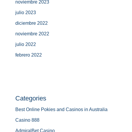
noviembre 2023
julio 2023
diciembre 2022
noviembre 2022
julio 2022
febrero 2022
Categories
Best Online Pokies and Casinos in Australia
Casino 888
AdmiralBet Casino