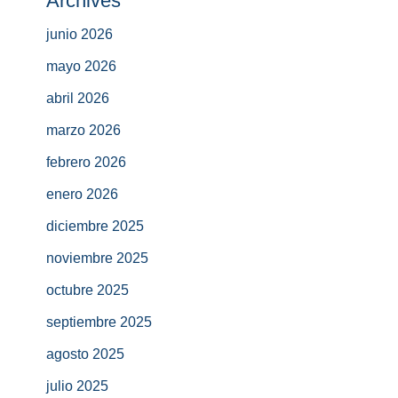
Archives
junio 2026
mayo 2026
abril 2026
marzo 2026
febrero 2026
enero 2026
diciembre 2025
noviembre 2025
octubre 2025
septiembre 2025
agosto 2025
julio 2025