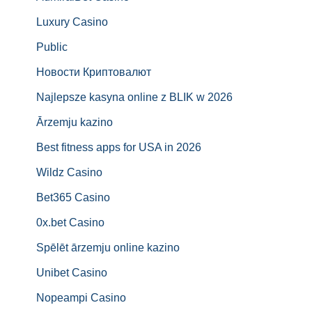
Luxury Casino
Public
Новости Криптовалют
Najlepsze kasyna online z BLIK w 2026
Ārzemju kazino
Best fitness apps for USA in 2026
Wildz Casino
Bet365 Casino
0x.bet Casino
Spēlēt ārzemju online kazino
Unibet Casino
Nopeampi Casino