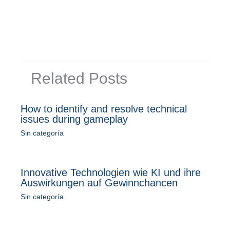
Related Posts
How to identify and resolve technical
issues during gameplay
Sin categoría
Innovative Technologien wie KI und ihre
Auswirkungen auf Gewinnchancen
Sin categoría