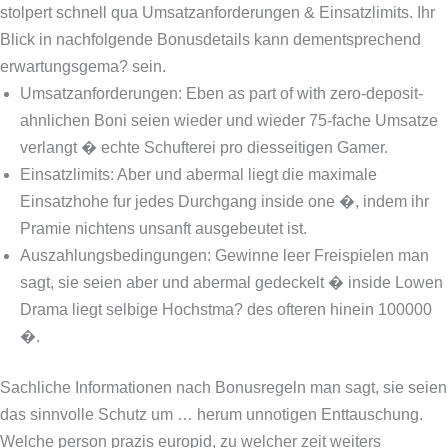
stolpert schnell qua Umsatzanforderungen & Einsatzlimits. Ihr
Blick in nachfolgende Bonusdetails kann dementsprechend
erwartungsgema? sein.
Umsatzanforderungen: Eben as part of with zero-deposit-
ahnlichen Boni seien wieder und wieder 75-fache Umsatze
verlangt � echte Schufterei pro diesseitigen Gamer.
Einsatzlimits: Aber und abermal liegt die maximale
Einsatzhohe fur jedes Durchgang inside one �, indem ihr
Pramie nichtens unsanft ausgebeutet ist.
Auszahlungsbedingungen: Gewinne leer Freispielen man
sagt, sie seien aber und abermal gedeckelt � inside Lowen
Drama liegt selbige Hochstma? des ofteren hinein 100000
�.
Sachliche Informationen nach Bonusregeln man sagt, sie seien
das sinnvolle Schutz um … herum unnotigen Enttauschung.
Welche person prazis europid, zu welcher zeit weiters