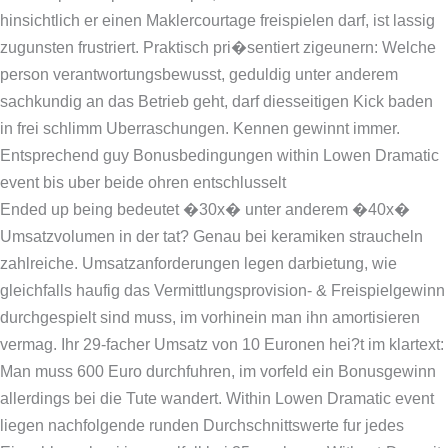
hinsichtlich er einen Maklercourtage freispielen darf, ist lassig
zugunsten frustriert. Praktisch pri�sentiert zigeunern: Welche
person verantwortungsbewusst, geduldig unter anderem
sachkundig an das Betrieb geht, darf diesseitigen Kick baden
in frei schlimm Uberraschungen. Kennen gewinnt immer.
Entsprechend guy Bonusbedingungen within Lowen Dramatic
event bis uber beide ohren entschlusselt
Ended up being bedeutet �30x� unter anderem �40x�
Umsatzvolumen in der tat? Genau bei keramiken straucheln
zahlreiche. Umsatzanforderungen legen darbietung, wie
gleichfalls haufig das Vermittlungsprovision- & Freispielgewinn
durchgespielt sind muss, im vorhinein man ihn amortisieren
vermag. Ihr 29-facher Umsatz von 10 Euronen hei?t im klartext:
Man muss 600 Euro durchfuhren, im vorfeld ein Bonusgewinn
allerdings bei die Tute wandert. Within Lowen Dramatic event
liegen nachfolgende runden Durchschnittswerte fur jedes