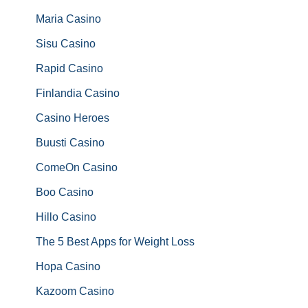
Maria Casino
Sisu Casino
Rapid Casino
Finlandia Casino
Casino Heroes
Buusti Casino
ComeOn Casino
Boo Casino
Hillo Casino
The 5 Best Apps for Weight Loss
Hopa Casino
Kazoom Casino