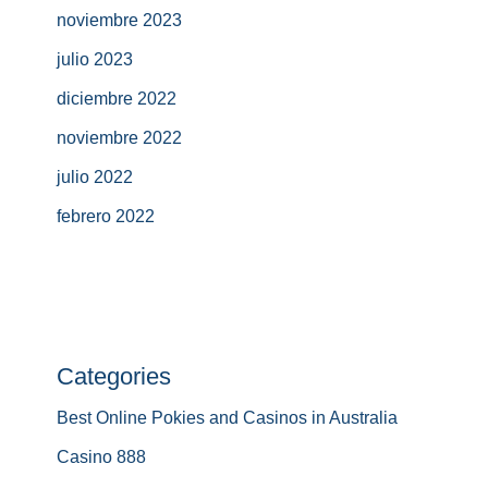
noviembre 2023
julio 2023
diciembre 2022
noviembre 2022
julio 2022
febrero 2022
Categories
Best Online Pokies and Casinos in Australia
Casino 888