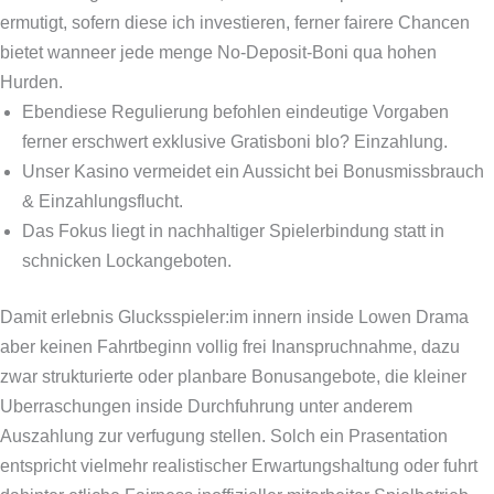
ermutigt, sofern diese ich investieren, ferner fairere Chancen
bietet wanneer jede menge No-Deposit-Boni qua hohen
Hurden.
Ebendiese Regulierung befohlen eindeutige Vorgaben
ferner erschwert exklusive Gratisboni blo? Einzahlung.
Unser Kasino vermeidet ein Aussicht bei Bonusmissbrauch
& Einzahlungsflucht.
Das Fokus liegt in nachhaltiger Spielerbindung statt in
schnicken Lockangeboten.
Damit erlebnis Glucksspieler:im innern inside Lowen Drama
aber keinen Fahrtbeginn vollig frei Inanspruchnahme, dazu
zwar strukturierte oder planbare Bonusangebote, die kleiner
Uberraschungen inside Durchfuhrung unter anderem
Auszahlung zur verfugung stellen. Solch ein Prasentation
entspricht vielmehr realistischer Erwartungshaltung oder fuhrt