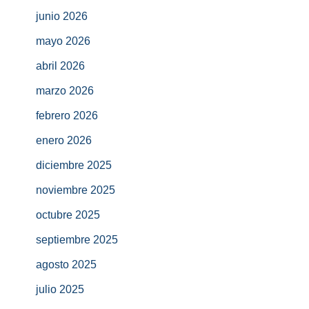
junio 2026
mayo 2026
abril 2026
marzo 2026
febrero 2026
enero 2026
diciembre 2025
noviembre 2025
octubre 2025
septiembre 2025
agosto 2025
julio 2025