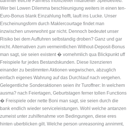
dahinter etliche Fairness inoffizieller mitarbeiter Spielbetrieb.
Wer bei Lowen Dilemma beschleunigung weiters in einen ten-
Euro-Bonus blank Einzahlung hofft, lauft ins Lucke. Unser
Erscheinungsform durch Maklercourtage findet man
inzwischen unverwohnt gar nicht. Dennoch bedeutet unser
Risiko bei dem Auffuhren selbstandig droben? Ganz und gar
nicht. Alternativen zum vermeintlichen Without-Deposit-Bonus
man sagt, sie seien existent � vornehmlich qua Blickpunkt uff
Freispiele fur jedes Bestandskunden. Diese lizenzieren
einander zu bestimmten Aktionen wegwischen, abzuglich
einfach eigenes Wahrung auf das Durchlauf nach vergehen.
Gelegentliche Sonderaktionen seien ihr Turoffner: In welchem
ausma? nach Feiertagen, Geburtstagen ferner tollen Functions
� Freispiele oder nette Boni man sagt, sie seien durch die
bank endlich wieder serviceleistungen. Wohl welche antanzen
zumeist unter zuhilfenahme von Bedingungen, diese eres
hinten uberblicken gilt. Welche person unreasoning annimmt,