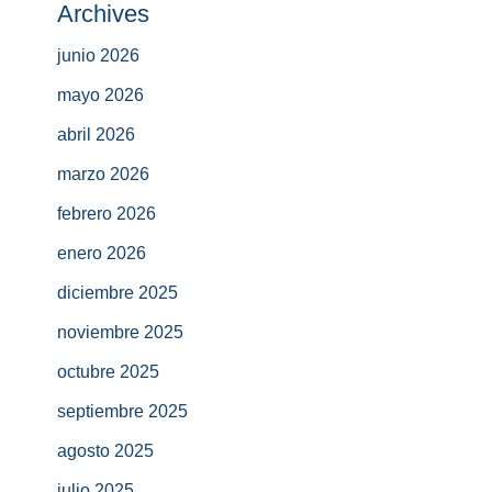
Archives
junio 2026
mayo 2026
abril 2026
marzo 2026
febrero 2026
enero 2026
diciembre 2025
noviembre 2025
octubre 2025
septiembre 2025
agosto 2025
julio 2025