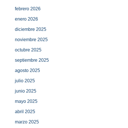
febrero 2026
enero 2026
diciembre 2025
noviembre 2025
octubre 2025
septiembre 2025
agosto 2025
julio 2025
junio 2025
mayo 2025
abril 2025
marzo 2025