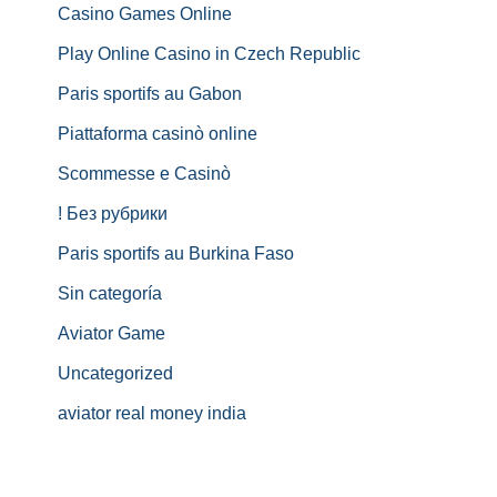
Casino Games Online
Play Online Casino in Czech Republic
Paris sportifs au Gabon
Piattaforma casinò online
Scommesse e Casinò
! Без рубрики
Paris sportifs au Burkina Faso
Sin categoría
Aviator Game
Uncategorized
aviator real money india