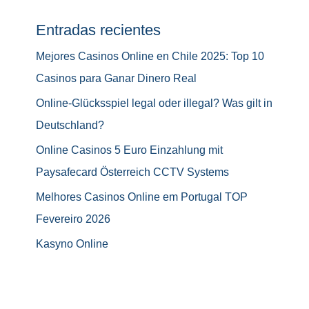
Entradas recientes
Mejores Casinos Online en Chile 2025: Top 10
Casinos para Ganar Dinero Real
Online-Glücksspiel legal oder illegal? Was gilt in
Deutschland?
Online Casinos 5 Euro Einzahlung mit
Paysafecard Österreich CCTV Systems
Melhores Casinos Online em Portugal TOP
Fevereiro 2026
Kasyno Online