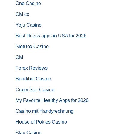
One Casino
OM cc
Yoju Casino
Best fitness apps in USA for 2026
SlotBox Casino
OM
Forex Reviews
Bondibet Casino
Crazy Star Casino
My Favorite Healthy Apps for 2026
Casino mit Handyrechnung
House of Pokies Casino
Stay Casino