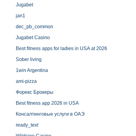
Jugabet
jan1
dec_pb_common
Jugabet Casino
Best fitness apps for ladies in USA at 2026
Sober living
1win Argentina
ami-pizza
Форекс Брокеры
Best fitness app 2026 in USA
Консалтинговые услуги в ОАЭ
ready_text
Wildsino Casino