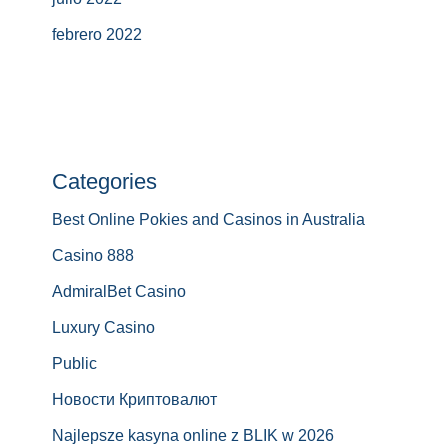
febrero 2022
Categories
Best Online Pokies and Casinos in Australia
Casino 888
AdmiralBet Casino
Luxury Casino
Public
Новости Криптовалют
Najlepsze kasyna online z BLIK w 2026