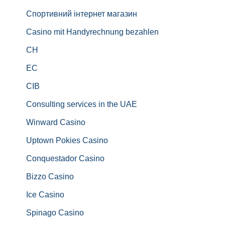
Спортивний інтернет магазин
Casino mit Handyrechnung bezahlen
CH
EC
CIB
Consulting services in the UAE
Winward Casino
Uptown Pokies Casino
Conquestador Casino
Bizzo Casino
Ice Casino
Spinago Casino