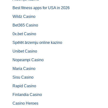
Best fitness apps for USA in 2026
Wildz Casino
Bet365 Casino
0x.bet Casino
Spēlēt ārzemju online kazino
Unibet Casino
Nopeampi Casino
Maria Casino
Sisu Casino
Rapid Casino
Finlandia Casino
Casino Heroes