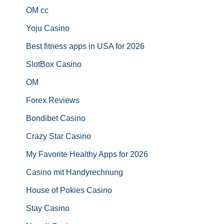
OM cc
Yoju Casino
Best fitness apps in USA for 2026
SlotBox Casino
OM
Forex Reviews
Bondibet Casino
Crazy Star Casino
My Favorite Healthy Apps for 2026
Casino mit Handyrechnung
House of Pokies Casino
Stay Casino