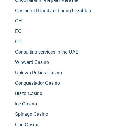
Спортивний інтернет магазин
Casino mit Handyrechnung bezahlen
CH
EC
CIB
Consulting services in the UAE
Winward Casino
Uptown Pokies Casino
Conquestador Casino
Bizzo Casino
Ice Casino
Spinago Casino
One Casino