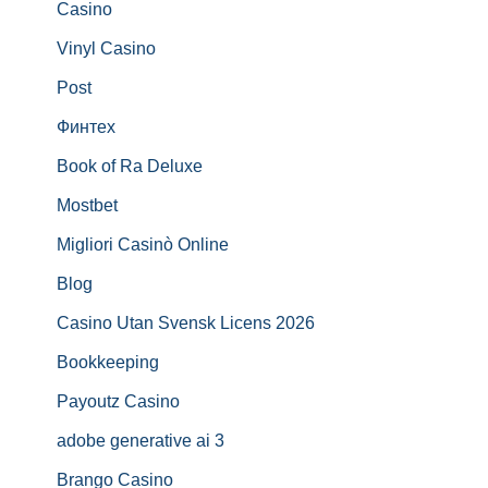
Casino
Vinyl Casino
Post
Финтех
Book of Ra Deluxe
Mostbet
Migliori Casinò Online
Blog
Casino Utan Svensk Licens 2026
Bookkeeping
Payoutz Casino
adobe generative ai 3
Brango Casino