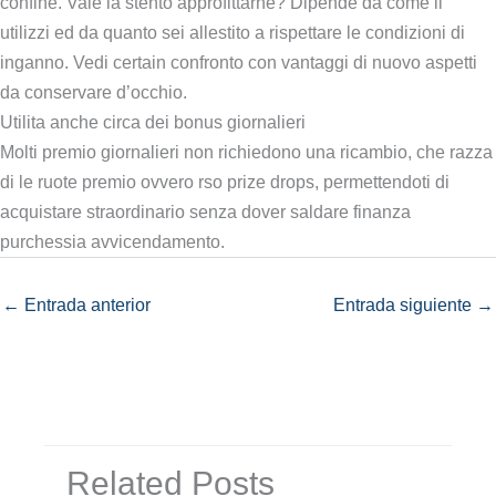
confine. Vale la stento approfittarne? Dipende da come li
utilizzi ed da quanto sei allestito a rispettare le condizioni di
inganno. Vedi certain confronto con vantaggi di nuovo aspetti
da conservare d’occhio.
Utilita anche circa dei bonus giornalieri
Molti premio giornalieri non richiedono una ricambio, che razza
di le ruote premio ovvero rso prize drops, permettendoti di
acquistare straordinario senza dover saldare finanza
purchessia avvicendamento.
←
Entrada anterior
Entrada siguiente
→
Related Posts