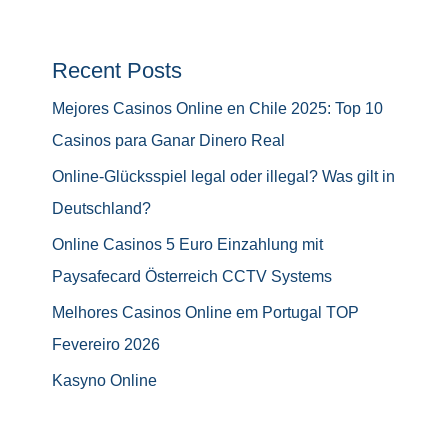
Recent Posts
Mejores Casinos Online en Chile 2025: Top 10
Casinos para Ganar Dinero Real
Online-Glücksspiel legal oder illegal? Was gilt in
Deutschland?
Online Casinos 5 Euro Einzahlung mit
Paysafecard Österreich CCTV Systems
Melhores Casinos Online em Portugal TOP
Fevereiro 2026
Kasyno Online