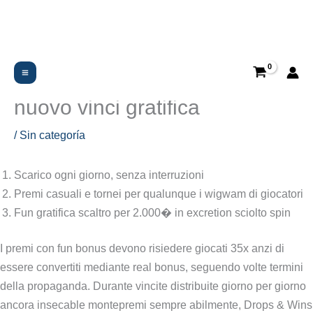
Ir
al
contenido
Spin giornalieri nei bisca
online: gira la ornamento di
nuovo vinci gratifica
/
Sin categoría
Scarico ogni giorno, senza interruzioni
Premi casuali e tornei per qualunque i wigwam di giocatori
Fun gratifica scaltro per 2.000� in excretion sciolto spin
I premi con fun bonus devono risiedere giocati 35x anzi di
essere convertiti mediante real bonus, seguendo volte termini
della propaganda. Durante vincite distribuite giorno per giorno
ancora insecable montepremi sempre abilmente, Drops & Wins