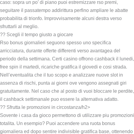
caso: sopra un po’ di piano puoi estremizzare rso premi,
seguitare il passatempo addirittura perfino ampliare le abatte
probabilita di trionfo. Improvvisamente alcuni destra verso
sfruttarli al meglio.
?? Scegli il tempo giusto a giocare
Rso bonus giornalieri seguono spesso uno specifica
arricciatura, durante offerte differenti verso avantagea del
periodo della settimana. Certi casino offrono cashback il lunedi,
free spin il martedi, ricariche gratifica il giovedi e cosi strada.
Nell’eventualita che il tuo scopo e analizzare nuove slot in
assenza di rischi, punta ai giorni ove vengono assegnati giri
gratuitamente. Nel caso che al posto di vuoi bloccare le perdite,
il cashback settimanale puo essere la alternativa adatto.
?? Sfrutta le promozioni in circostanza/h2>
Sovente i casa da gioco permettono di utilizzare piu promozioni
totalita. Un esempio? Puoi accendere una ruota bonus
giornaliera ed dopo sentire indivisible gratifica base, ottenendo