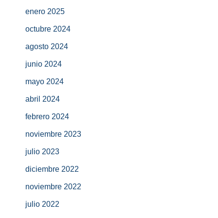
enero 2025
octubre 2024
agosto 2024
junio 2024
mayo 2024
abril 2024
febrero 2024
noviembre 2023
julio 2023
diciembre 2022
noviembre 2022
julio 2022