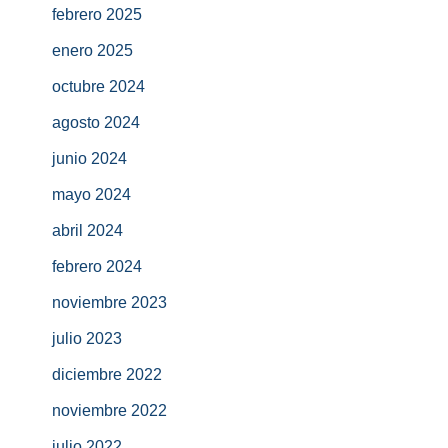
febrero 2025
enero 2025
octubre 2024
agosto 2024
junio 2024
mayo 2024
abril 2024
febrero 2024
noviembre 2023
julio 2023
diciembre 2022
noviembre 2022
julio 2022