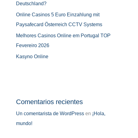
Deutschland?
Online Casinos 5 Euro Einzahlung mit
Paysafecard Österreich CCTV Systems
Melhores Casinos Online em Portugal TOP
Fevereiro 2026
Kasyno Online
Comentarios recientes
Un comentarista de WordPress
en
¡Hola,
mundo!