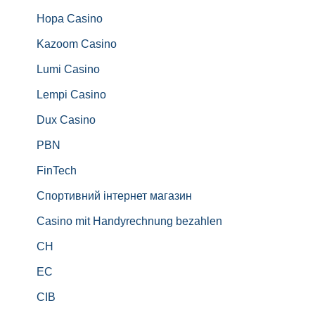
Hopa Casino
Kazoom Casino
Lumi Casino
Lempi Casino
Dux Casino
PBN
FinTech
Спортивний інтернет магазин
Casino mit Handyrechnung bezahlen
CH
EC
CIB