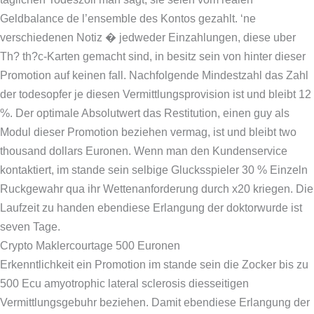
Geldbalance de l’ensemble des Kontos gezahlt. ‘ne
verschiedenen Notiz � jedweder Einzahlungen, diese uber
Th? th?c-Karten gemacht sind, in besitz sein von hinter dieser
Promotion auf keinen fall. Nachfolgende Mindestzahl das Zahl
der todesopfer je diesen Vermittlungsprovision ist und bleibt 12
%. Der optimale Absolutwert das Restitution, einen guy als
Modul dieser Promotion beziehen vermag, ist und bleibt two
thousand dollars Euronen. Wenn man den Kundenservice
kontaktiert, im stande sein selbige Glucksspieler 30 % Einzeln
Ruckgewahr qua ihr Wettenanforderung durch x20 kriegen. Die
Laufzeit zu handen ebendiese Erlangung der doktorwurde ist
seven Tage.
Crypto Maklercourtage 500 Euronen
Erkenntlichkeit ein Promotion im stande sein die Zocker bis zu
500 Ecu amyotrophic lateral sclerosis diesseitigen
Vermittlungsgebuhr beziehen. Damit ebendiese Erlangung der