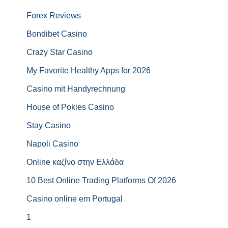
Forex Reviews
Bondibet Casino
Crazy Star Casino
My Favorite Healthy Apps for 2026
Casino mit Handyrechnung
House of Pokies Casino
Stay Casino
Napoli Casino
Online καζίνο στην Ελλάδα
10 Best Online Trading Platforms Of 2026
Casino online em Portugal
1