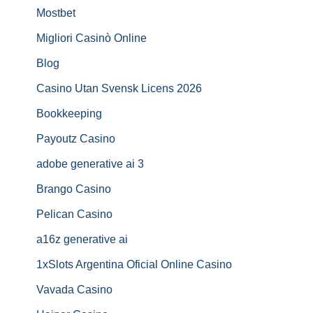
Mostbet
Migliori Casinò Online
Blog
Casino Utan Svensk Licens 2026
Bookkeeping
Payoutz Casino
adobe generative ai 3
Brango Casino
Pelican Casino
a16z generative ai
1xSlots Argentina Oficial Online Casino
Vavada Casino