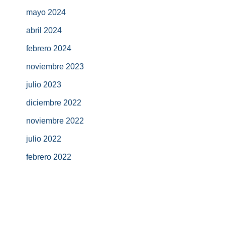
mayo 2024
abril 2024
febrero 2024
noviembre 2023
julio 2023
diciembre 2022
noviembre 2022
julio 2022
febrero 2022