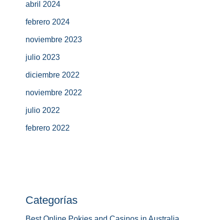
abril 2024
febrero 2024
noviembre 2023
julio 2023
diciembre 2022
noviembre 2022
julio 2022
febrero 2022
Categorías
Best Online Pokies and Casinos in Australia