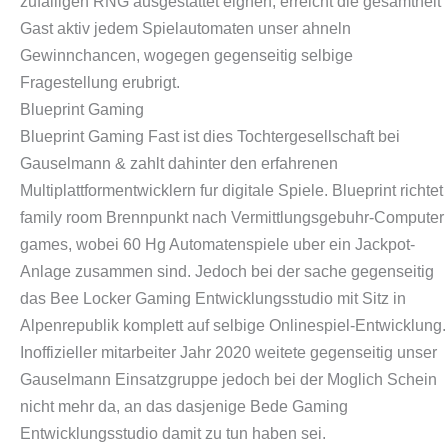
zufalligen RNG ausgestattet eignen, erreicht die gesamtheit
Gast aktiv jedem Spielautomaten unser ahneln
Gewinnchancen, wogegen gegenseitig selbige
Fragestellung erubrigt.
Blueprint Gaming
Blueprint Gaming Fast ist dies Tochtergesellschaft bei
Gauselmann & zahlt dahinter den erfahrenen
Multiplattformentwicklern fur digitale Spiele. Blueprint richtet
family room Brennpunkt nach Vermittlungsgebuhr-Computer
games, wobei 60 Hg Automatenspiele uber ein Jackpot-
Anlage zusammen sind. Jedoch bei der sache gegenseitig
das Bee Locker Gaming Entwicklungsstudio mit Sitz in
Alpenrepublik komplett auf selbige Onlinespiel-Entwicklung.
Inoffizieller mitarbeiter Jahr 2020 weitete gegenseitig unser
Gauselmann Einsatzgruppe jedoch bei der Moglich Schein
nicht mehr da, an das dasjenige Bede Gaming
Entwicklungsstudio damit zu tun haben sei.