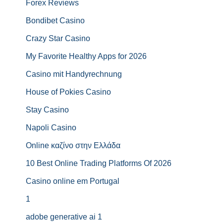
Forex Reviews
Bondibet Casino
Crazy Star Casino
My Favorite Healthy Apps for 2026
Casino mit Handyrechnung
House of Pokies Casino
Stay Casino
Napoli Casino
Online καζίνο στην Ελλάδα
10 Best Online Trading Platforms Of 2026
Casino online em Portugal
1
adobe generative ai 1