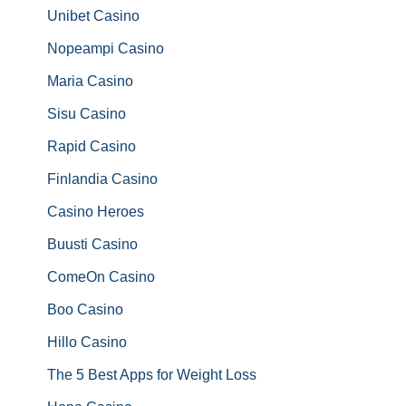
Unibet Casino
Nopeampi Casino
Maria Casino
Sisu Casino
Rapid Casino
Finlandia Casino
Casino Heroes
Buusti Casino
ComeOn Casino
Boo Casino
Hillo Casino
The 5 Best Apps for Weight Loss