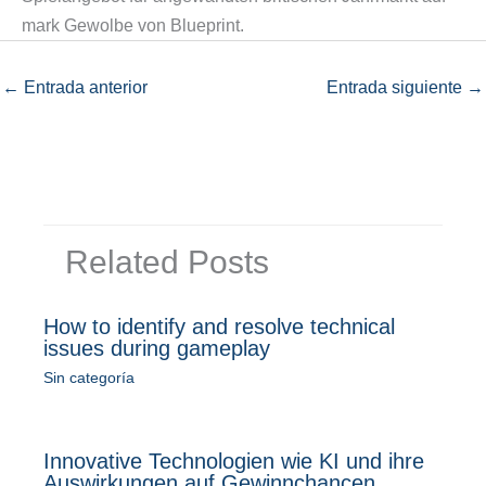
mark Gewolbe von Blueprint.
←
Entrada anterior
Entrada siguiente
→
Related Posts
How to identify and resolve technical
issues during gameplay
Sin categoría
Innovative Technologien wie KI und ihre
Auswirkungen auf Gewinnchancen