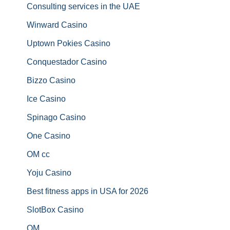
Consulting services in the UAE
Winward Casino
Uptown Pokies Casino
Conquestador Casino
Bizzo Casino
Ice Casino
Spinago Casino
One Casino
OM cc
Yoju Casino
Best fitness apps in USA for 2026
SlotBox Casino
OM