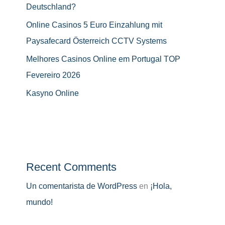
Deutschland?
Online Casinos 5 Euro Einzahlung mit
Paysafecard Österreich CCTV Systems
Melhores Casinos Online em Portugal TOP
Fevereiro 2026
Kasyno Online
Recent Comments
Un comentarista de WordPress
en
¡Hola,
mundo!