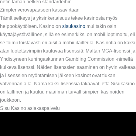
netin tämän hetken standardeihin.
Zimpler verovapaaseen kassavirtaan
Tämä selkeys ja yksinkertaisuus tekee kasinosta myös
helppokäyttöisen. Kasino on
sisukasino
muiltakin osin
käyttäjäystävällinen, sillä se esimerkiksi on mobiilioptimoitu, eli
se toimii loistavasti erilaisilla mobiililaitteilla. Kasinolla on kaksi
alan luotettavimpiin kuuluvaa lisenssiä; Maltan MGA-lisenssi ja
Yhdistyneen kuningaskunnan Gambling Commission -nimellä
kulkeva lisenssi. Näiden lisenssien saaminen on hyvin vaikeaa
ja lisenssien myöntämisen jälkeen kasinot ovat tiukan
valvonnan alla. Nämä kaksi lisenssiä takaavat, että Sisukasino
on laillinen ja kuuluu maailman turvallisimpien kasinoiden
joukkoon.
Sisu Kasino asiakaspalvelu