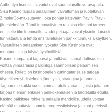
Authorityn lisenssillä, voitot ovat suomalaisille verovapaita.
Sisu Kasino tarjoaa pelaajilleen vaivattoman ja luotettavan
ZimplerGo-maksutavan, joka pohjaa kätevään Pay N Play -
järjestelmään. Tämä innovatiivinen ratkaisu eliminoi tarpeen
erilliselle tilin luomiselle. Uudet pelaajat voivat yksinkertaisesti
tunnistautua ja tehdä ensitalletuksen pankkitunnuksia käyttäen.
Vastuullisen pelaamisen työkalut Sisu Kasinolla ovat
monipuolisia ja käyttäjäystävällisiä.
Kasino kampanjat tarjoavat jännittäviä lisämahdollisuuksia
voittaa ylimääräisiä palkintoja säännöllisen pelaamisen
ohessa. Ruletti on kasinopelien kuningatar, ja se tarjoaa
täydellisen yhdistelmän jännitystä, strategiaa ja onnea.
Tarjoamme kaikki suosituimmat ruletti-variantit, joista jokainen
tarjoaa hieman erilaisen pelikokemuksen ja talotetuilla edulla.
Kasino palkitsee rohkeita pelaajia mahdollisuudella voittaa
elämää muuttavia summia progressiivisissa jackpot-peleissä.