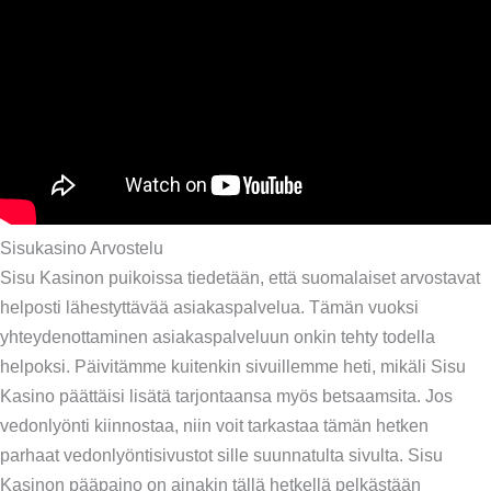
Sisukasino Arvostelu
Sisu Kasinon puikoissa tiedetään, että suomalaiset arvostavat
helposti lähestyttävää asiakaspalvelua. Tämän vuoksi
yhteydenottaminen asiakaspalveluun onkin tehty todella
helpoksi. Päivitämme kuitenkin sivuillemme heti, mikäli Sisu
Kasino päättäisi lisätä tarjontaansa myös betsaamsita. Jos
vedonlyönti kiinnostaa, niin voit tarkastaa tämän hetken
parhaat vedonlyöntisivustot sille suunnatulta sivulta. Sisu
Kasinon pääpaino on ainakin tällä hetkellä pelkästään