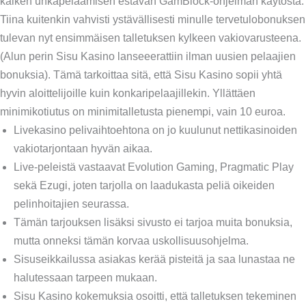
kaiken uhkapelaamisen estävän GamBlock-ohjelman käytöstä.
Tiina kuitenkin vahvisti ystävällisesti minulle tervetulobonuksen
tulevan nyt ensimmäisen talletuksen kylkeen vakiovarusteena.
(Alun perin Sisu Kasino lanseeerattiin ilman uusien pelaajien
bonuksia). Tämä tarkoittaa sitä, että Sisu Kasino sopii yhtä
hyvin aloittelijoille kuin konkaripelaajillekin. Yllättäen
minimikotiutus on minimitalletusta pienempi, vain 10 euroa.
Livekasino pelivaihtoehtona on jo kuulunut nettikasinoiden
vakiotarjontaan hyvän aikaa.
Live-peleistä vastaavat Evolution Gaming, Pragmatic Play
sekä Ezugi, joten tarjolla on laadukasta peliä oikeiden
pelinhoitajien seurassa.
Tämän tarjouksen lisäksi sivusto ei tarjoa muita bonuksia,
mutta onneksi tämän korvaa uskollisuusohjelma.
Sisuseikkailussa asiakas kerää pisteitä ja saa lunastaa ne
halutessaan tarpeen mukaan.
Sisu Kasino kokemuksia osoitti, että talletuksen tekeminen