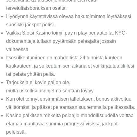
tervetuliaisbonuksen osalta.
Hyödynnä käytettävissä olevaa hakutoimintoa löytääksesi
suosikki jackpot-pelisi.
Vaikka Slotsi Kasino toimii pay n play periaattella, KYC-
dokumentteja tullaan pyytämään pelaajalta jossain
vaiheessa.
Itsesulkeutuminen on mahdollista 24 tunnista kuuteen
kuukauteen, ja sulkeutumisen aikana et voi kirjautua tilillesi
tai pelata yhtään peliä.
Tarjouksia ei kovin paljon ole,
mutta uskollisuusohjelma sentään löytyy.
Kun olet tehnyt ensimmäisen talletuksen, bonus aktivoituu
välittömästi ja pääset pelaamaan suuremmalla pelikassalla.
Kasino palkitsee rohkeita pelaajia mahdollisuudella voittaa
elämää muuttavia summia progressiivisissa jackpot-
peleissä.