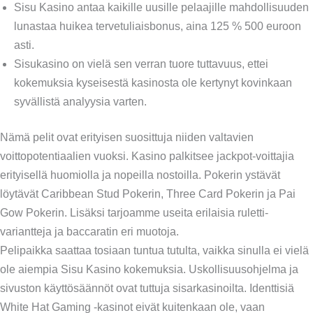
Sisu Kasino antaa kaikille uusille pelaajille mahdollisuuden
lunastaa huikea tervetuliaisbonus, aina 125 % 500 euroon
asti.
Sisukasino on vielä sen verran tuore tuttavuus, ettei
kokemuksia kyseisestä kasinosta ole kertynyt kovinkaan
syvällistä analyysia varten.
Nämä pelit ovat erityisen suosittuja niiden valtavien
voittopotentiaalien vuoksi. Kasino palkitsee jackpot-voittajia
erityisellä huomiolla ja nopeilla nostoilla. Pokerin ystävät
löytävät Caribbean Stud Pokerin, Three Card Pokerin ja Pai
Gow Pokerin. Lisäksi tarjoamme useita erilaisia ruletti-
variantteja ja baccaratin eri muotoja.
Pelipaikka saattaa tosiaan tuntua tutulta, vaikka sinulla ei vielä
ole aiempia Sisu Kasino kokemuksia. Uskollisuusohjelma ja
sivuston käyttösäännöt ovat tuttuja sisarkasinoilta. Identtisiä
White Hat Gaming -kasinot eivät kuitenkaan ole, vaan