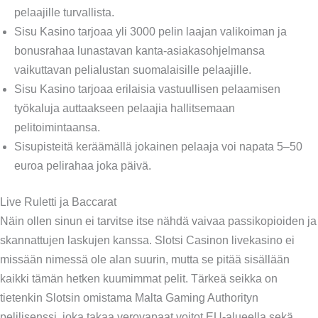
pelaajille turvallista.
Sisu Kasino tarjoaa yli 3000 pelin laajan valikoiman ja
bonusrahaa lunastavan kanta-asiakasohjelmansa
vaikuttavan pelialustan suomalaisille pelaajille.
Sisu Kasino tarjoaa erilaisia vastuullisen pelaamisen
työkaluja auttaakseen pelaajia hallitsemaan
pelitoimintaansa.
Sisupisteitä keräämällä jokainen pelaaja voi napata 5–50
euroa pelirahaa joka päivä.
Live Ruletti ja Baccarat
Näin ollen sinun ei tarvitse itse nähdä vaivaa passikopioiden ja
skannattujen laskujen kanssa. Slotsi Casinon livekasino ei
missään nimessä ole alan suurin, mutta se pitää sisällään
kaikki tämän hetken kuumimmat pelit. Tärkeä seikka on
tietenkin Slotsin omistama Malta Gaming Authorityn
pelilisenssi, joka takaa verovapaat voitot EU-alueella sekä