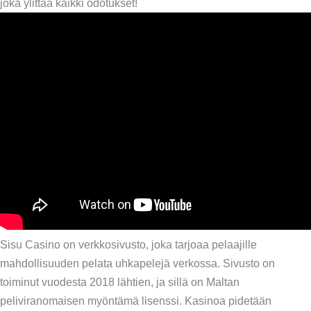
joka ylittää kaikki odotukset!
Sisu Casino on verkkosivusto, joka tarjoaa pelaajille
mahdollisuuden pelata uhkapelejä verkossa. Sivusto on
toiminut vuodesta 2018 lähtien, ja sillä on Maltan
peliviranomaisen myöntämä lisenssi. Kasinoa pidetään