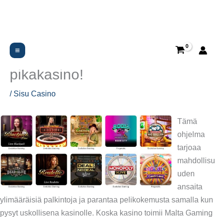
Ir
al
contenido
Sisu Casino Uusi
suomalainen Pay N Play
pikakasino!
/
Sisu Casino
Tämä
ohjelma
tarjoaa
mahdollisu
uden
ansaita
ylimääräisiä palkintoja ja parantaa pelikokemusta samalla kun
pysyt uskollisena kasinolle. Koska kasino toimii Malta Gaming