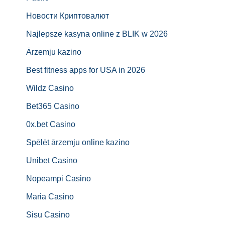
Новости Криптовалют
Najlepsze kasyna online z BLIK w 2026
Ārzemju kazino
Best fitness apps for USA in 2026
Wildz Casino
Bet365 Casino
0x.bet Casino
Spēlēt ārzemju online kazino
Unibet Casino
Nopeampi Casino
Maria Casino
Sisu Casino