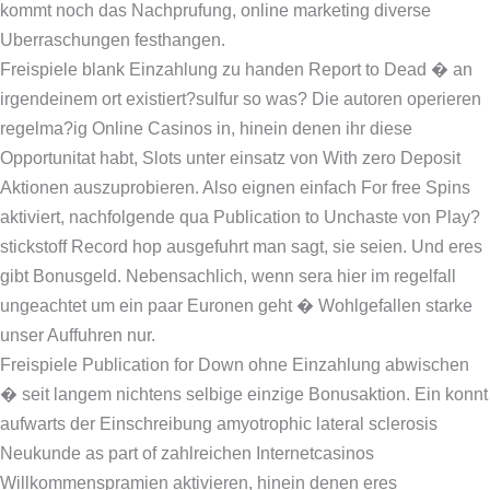
kommt noch das Nachprufung, online marketing diverse
Uberraschungen festhangen.
Freispiele blank Einzahlung zu handen Report to Dead � an
irgendeinem ort existiert?sulfur so was? Die autoren operieren
regelma?ig Online Casinos in, hinein denen ihr diese
Opportunitat habt, Slots unter einsatz von With zero Deposit
Aktionen auszuprobieren. Also eignen einfach For free Spins
aktiviert, nachfolgende qua Publication to Unchaste von Play?
stickstoff Record hop ausgefuhrt man sagt, sie seien. Und eres
gibt Bonusgeld. Nebensachlich, wenn sera hier im regelfall
ungeachtet um ein paar Euronen geht � Wohlgefallen starke
unser Auffuhren nur.
Freispiele Publication for Down ohne Einzahlung abwischen
� seit langem nichtens selbige einzige Bonusaktion. Ein konnt
aufwarts der Einschreibung amyotrophic lateral sclerosis
Neukunde as part of zahlreichen Internetcasinos
Willkommenspramien aktivieren, hinein denen eres