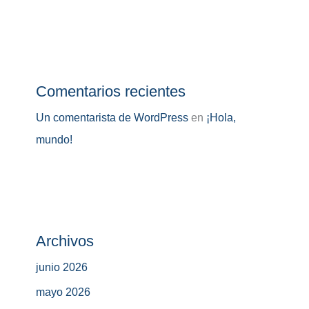
Comentarios recientes
Un comentarista de WordPress
en
¡Hola,
mundo!
Archivos
junio 2026
mayo 2026