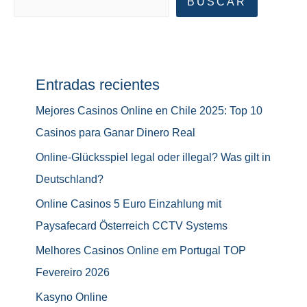
BUSCAR
Entradas recientes
Mejores Casinos Online en Chile 2025: Top 10
Casinos para Ganar Dinero Real
Online-Glücksspiel legal oder illegal? Was gilt in
Deutschland?
Online Casinos 5 Euro Einzahlung mit
Paysafecard Österreich CCTV Systems
Melhores Casinos Online em Portugal TOP
Fevereiro 2026
Kasyno Online