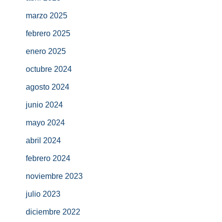
marzo 2025
febrero 2025
enero 2025
octubre 2024
agosto 2024
junio 2024
mayo 2024
abril 2024
febrero 2024
noviembre 2023
julio 2023
diciembre 2022