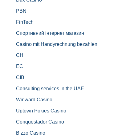
PBN
FinTech
Спортивний інтернет магазин
Casino mit Handyrechnung bezahlen
CH
EC
CIB
Consulting services in the UAE
Winward Casino
Uptown Pokies Casino
Conquestador Casino
Bizzo Casino