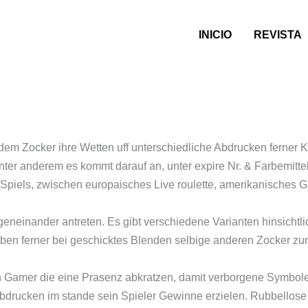
INICIO
REVISTA
gen aufgrund der individuelle Ka
bei dem Zocker ihre Wetten uff unterschiedliche Abdrucken ferner
unter anderem es kommt darauf an, unter expire Nr. & Farbemitt
Spiels, zwischen europaisches Live roulette, amerikanisches G
geneinander antreten. Es gibt verschiedene Varianten hinsicht
haben ferner bei geschicktes Blenden selbige anderen Zocker z
n Gamer die eine Prasenz abkratzen, damit verborgene Symbole
rucken im stande sein Spieler Gewinne erzielen. Rubbellose 