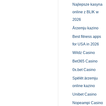
Najlepsze kasyna
online z BLIK w
2026
Ārzemju kazino
Best fitness apps
for USA in 2026
Wildz Casino
Bet365 Casino
0x.bet Casino
Spēlēt ārzemju
online kazino
Unibet Casino
Nopeampi Casino