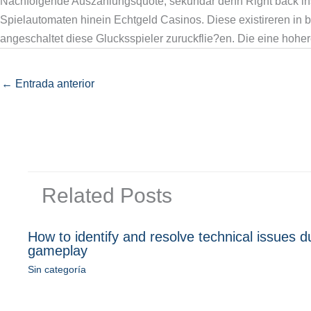
Nachfolgende Auszahlungsquote, sekundar denn Right back insid
Spielautomaten hinein Echtgeld Casinos. Diese existireren in 
angeschaltet diese Glucksspieler zuruckflie?en. Die eine hoher
←
Entrada anterior
Related Posts
How to identify and resolve technical issues d
gameplay
Sin categoría