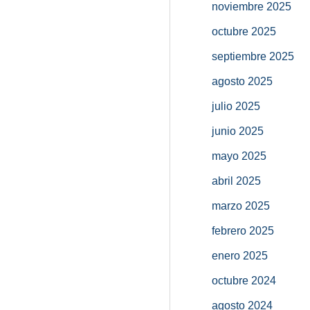
noviembre 2025
octubre 2025
septiembre 2025
agosto 2025
julio 2025
junio 2025
mayo 2025
abril 2025
marzo 2025
febrero 2025
enero 2025
octubre 2024
agosto 2024