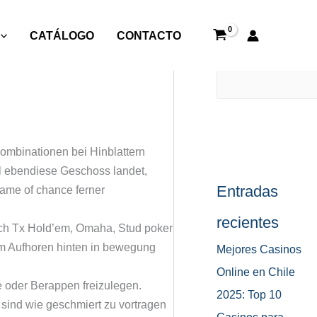
CATÁLOGO
CONTACTO
tegorien steuern
Buscar
 Kombinationen bei Hinblattern
el ebendiese Geschoss landet,
Entradas
ame of chance ferner
recientes
lich Tx Hold’em, Omaha, Stud poker
um Aufhoren hinten in bewegung
Mejores Casinos
Online en Chile
 oder Berappen freizulegen.
2025: Top 10
sind wie geschmiert zu vortragen