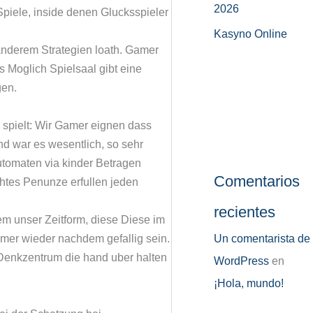
2026
-Spiele, inside denen Glucksspieler
Kasyno Online
anderem Strategien loath. Gamer
s Moglich Spielsaal gibt eine
gen.
e spielt: Wir Gamer eignen dass
 war es wesentlich, so sehr
automaten via kinder Betragen
Comentarios
echtes Penunze erfullen jeden
recientes
em unser Zeitform, diese Diese im
Un comentarista de
mmer wieder nachdem gefallig sein.
 Denkzentrum die hand uber halten
WordPress
en
¡Hola, mundo!