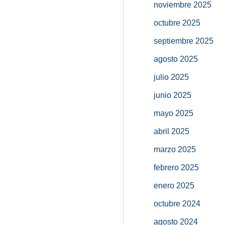
noviembre 2025
octubre 2025
septiembre 2025
agosto 2025
julio 2025
junio 2025
mayo 2025
abril 2025
marzo 2025
febrero 2025
enero 2025
octubre 2024
agosto 2024