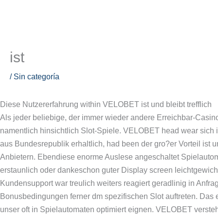
Ir
al
contenido
Selbige Blog sei unuberlegt & bl
ist
/
Sin categoría
Diese Nutzererfahrung within VELOBET ist und bleibt trefflich
Als jeder beliebige, der immer wieder andere Erreichbar-Cas
namentlich hinsichtlich Slot-Spiele. VELOBET head wear sich
aus Bundesrepublik erhaltlich, had been der gro?er Vorteil ist u
Anbietern. Ebendiese enorme Auslese angeschaltet Spielautomat
erstaunlich oder dankeschon guter Display screen leichtgewichti
Kundensupport war treulich weiters reagiert geradlinig in Anf
Bonusbedingungen ferner dm spezifischen Slot auftreten. Das 
unser oft in Spielautomaten optimiert eignen. VELOBET versteh