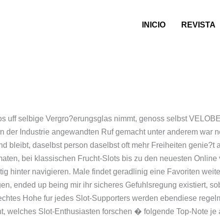
INICIO
REVISTA
itzschnell, had been z. hd. Slot-
inos uff selbige Vergro?erungsglas nimmt, genoss selbst VEL
 in der Industrie angewandten Ruf gemacht unter anderem war
nd bleibt, daselbst person daselbst oft mehr Freiheiten genie?t 
en, bei klassischen Frucht-Slots bis zu den neuesten Online vi
g hinter navigieren. Male findet geradlinig eine Favoriten weit
ragen, ended up being mir ihr sicheres Gefuhlsregung existiert
echtes Hohe fur jedes Slot-Supporters werden ebendiese regelm
t, welches Slot-Enthusiasten forschen � folgende Top-Note je a