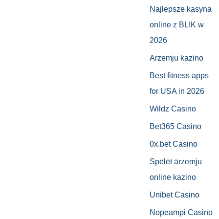
Najlepsze kasyna
online z BLIK w
2026
Ārzemju kazino
Best fitness apps
for USA in 2026
Wildz Casino
Bet365 Casino
0x.bet Casino
Spēlēt ārzemju
online kazino
Unibet Casino
Nopeampi Casino