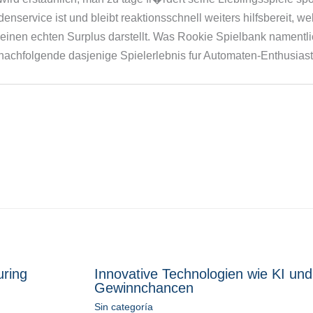
nservice ist und bleibt reaktionsschnell weiters hilfsbereit, 
inen echten Surplus darstellt. Was Rookie Spielbank namentli
 nachfolgende dasjenige Spielerlebnis fur Automaten-Enthusias
uring
Innovative Technologien wie KI und
Gewinnchancen
Sin categoría