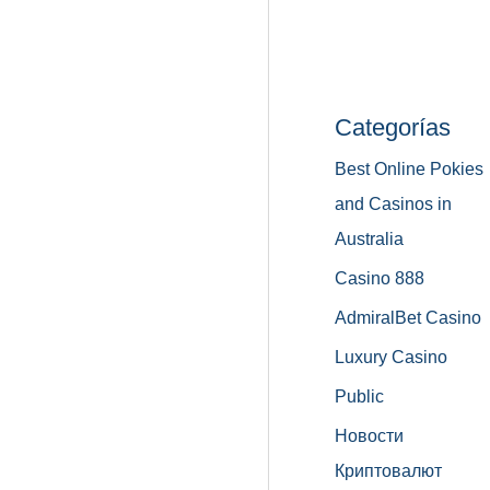
Categorías
Best Online Pokies
and Casinos in
Australia
Casino 888
AdmiralBet Casino
Luxury Casino
Public
Новости
Криптовалют