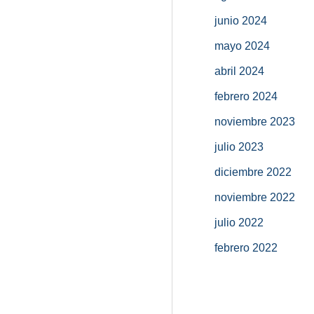
junio 2024
mayo 2024
abril 2024
febrero 2024
noviembre 2023
julio 2023
diciembre 2022
noviembre 2022
julio 2022
febrero 2022