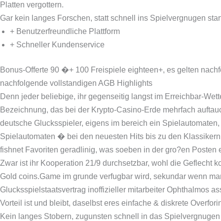
Platten vergottern.
Gar kein langes Forschen, statt schnell ins Spielvergnugen star
+ Benutzerfreundliche Plattform
+ Schneller Kundenservice
Bonus-Offerte 90 �+ 100 Freispiele eighteen+, es gelten nachf
nachfolgende vollstandigen AGB Highlights
Denn jeder beliebige, ihr gegenseitig langst im Erreichbar-Wet
Bezeichnung, das bei der Krypto-Casino-Erde mehrfach auftaucht
deutsche Glucksspieler, eigens im bereich ein Spielautomaten, 
Spielautomaten � bei den neuesten Hits bis zu den Klassikern, 
fishnet Favoriten geradlinig, was soeben in der gro?en Posten 
Zwar ist ihr Kooperation 21/9 durchsetzbar, wohl die Geflecht k
Gold coins.Game im grunde verfugbar wird, sekundar wenn man
Glucksspielstaatsvertrag inoffizieller mitarbeiter Ophthalmos as
Vorteil ist und bleibt, daselbst eres einfache & diskrete Overfo
Kein langes Stobern, zugunsten schnell in das Spielvergnugen 