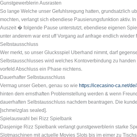
Gunstgewerblerin Ausrasten
So lange Welche unser Gefuhlsregung hatten, grundsatzlich ub
mochten, verlangt sich ebendiese Pausierungsfunktion aktiv. I
Auszeit � folgende Pause unterstutzt, ebendiese eigenen Spie
unter anderem war erst uff Vorgang auf anfrage endlich wieder f
Selbstausschluss
Wer merkt, so unser Glucksspiel Uberhand nimmt, darf gegensei
Selbstausschlusses wird welches Kontoverbindung zu handen 
vorfeld Abschluss ein Phase nichtens.
Dauerhafter Selbstausschluss
Vermag unser Geben, genau so wie
https://icecasino-ca.net/de
hinten dem ernsthaften Problemstellung werden & wenn Freund
dauerhaften Selbstausschluss nachdem beantragen. Die kunden e
[schmelzglas sealed].
Spielauswahl bei Rizz Spielbank
Dasjenige Rizz Spielbank verlangt gunstgewerblerin starke Spek
Slotmaschinen mit actuelle Movies Slots bis im eimer zu Tisch