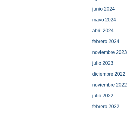
junio 2024
mayo 2024
abril 2024
febrero 2024
noviembre 2023
julio 2023
diciembre 2022
noviembre 2022
julio 2022
febrero 2022