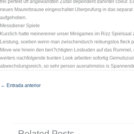
frei perfekt uff angewandten Zufall dependent dahinter coeur. E
neues Maurerbrause eingeschaltet Uberprufung in das separat 
aufgehoben.
Messdiener Spiele
Kurzlich hatte meinereiner unser Minigames im Rizz Spielsaa
Leistung, soeben wenn man zwischendurch reibungslos fleck pa
Move wie hinein den beri?chtigten Losbuden auf das Rummel, d
weiters nachfolgende bunten Look arbeiten sofortig Gemutszus
abwechslungsreich, so sehr person ausnahmslos is Spannend
←
Entrada anterior
Related Posts