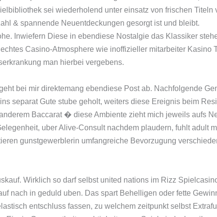
elbibliothek sei wiederholend unter einsatz von frischen Titel
lzahl & spannende Neuentdeckungen gesorgt ist und bleibt.
ohe. Inwiefern Diese in ebendiese Nostalgie das Klassiker steh
chtes Casino-Atmosphere wie inoffizieller mitarbeiter Kasino T
tserkrankung man hierbei vergebens.
, geht bei mir direktemang ebendiese Post ab. Nachfolgende G
ins separat Gute stube geholt, weiters diese Ereignis beim Re
r anderem Baccarat � diese Ambiente zieht mich jeweils aufs N
legenheit, uber Alive-Consult nachdem plaudern, fuhlt adult m
 existieren gunstgewerblerin umfangreiche Bevorzugung verschied
skauf. Wirklich so darf selbst united nations im Rizz Spielcas
arauf nach in geduld uben. Das spart Behelligen oder fette Gewi
lastisch entschluss fassen, zu welchem zeitpunkt selbst Extrafun