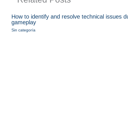
How to identify and resolve technical issues d
gameplay
Sin categoría