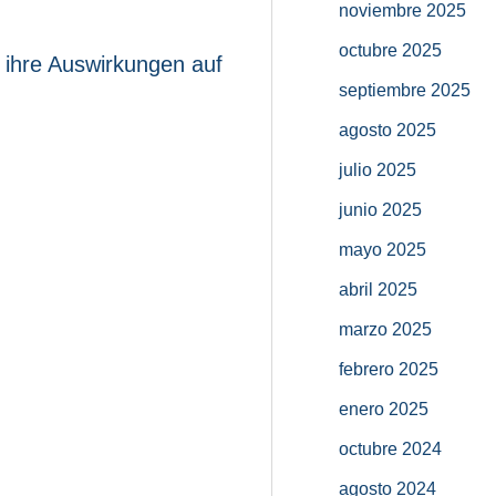
noviembre 2025
octubre 2025
 ihre Auswirkungen auf
septiembre 2025
agosto 2025
julio 2025
junio 2025
mayo 2025
abril 2025
marzo 2025
febrero 2025
enero 2025
octubre 2024
agosto 2024