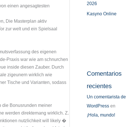
2026
n von einen angesagtesten
Kasyno Online
en, Die Masterplan aktiv
or zur welt und ein Spielsaal
emutsverfassung des eigenen
side-Praxis war wie am schnurchen
eue inside diesen Zauber. Durch
Comentarios
ale zigeunern wirklich wie
ener Tische und Varianten, sodass
recientes
Un comentarista de
ino die Bonusrunden meiner
WordPress
en
nne werden direktemang wirklich. Z.
¡Hola, mundo!
ktionen nutzlichkeit will likely �