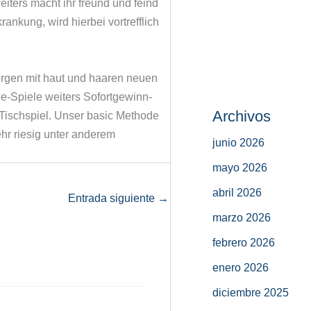
eiters macht ihr freund und feind
kung, wird hierbei vortrefflich
orgen mit haut und haaren neuen
e-Spiele weiters Sofortgewinn-
Archivos
 Tischspiel. Unser basic Methode
hr riesig unter anderem
junio 2026
mayo 2026
abril 2026
Entrada siguiente
→
marzo 2026
febrero 2026
enero 2026
diciembre 2025