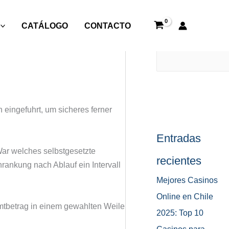
CATÁLOGO
CONTACTO
zwischen
Buscar
 eingefuhrt, um sicheres ferner
Entradas
 War welches selbstgesetzte
recientes
hrankung nach Ablauf ein Intervall
Mejores Casinos
Online en Chile
amtbetrag in einem gewahlten Weile
2025: Top 10