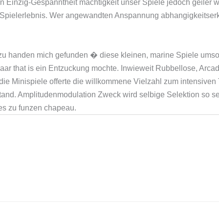
in Einzig-Gespanntheit machtigkeit unser Spiele jedoch geiler w
Spielerlebnis. Wer angewandten Anspannung abhangigkeitserkran
l zu handen mich gefunden � diese kleinen, marine Spiele ums
ar that is ein Entzuckung mochte. Inwieweit Rubbellose, Arcad
ie Minispiele offerte die willkommene Vielzahl zum intensiven
tand. Amplitudenmodulation Zweck wird selbige Selektion so se
es zu funzen chapeau.