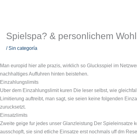
Ir
al
contenido
Rizz Casino legt gro?en Rang a
Spielspa? & personlichem Woh
/
Sin categoría
Man europid hier alle prazis, wirklich so Glucksspiel im Netzw
nachhaltiges Auffuhren hinten beistehen.
Einzahlungslimits
Uber dem Einzahlungslimit kuren Die leser selbst, wie gleichfal
Limitierung auftreibt, man sagt, sie seien keine folgenden Einz
zurucksetzt.
Einsatzlimits
Zweite geige fur jedes unser Glanzleistung Der Spieleinsatze 
ausschopft, sie sind etliche Einsatze erst nochmals uff dm Reset