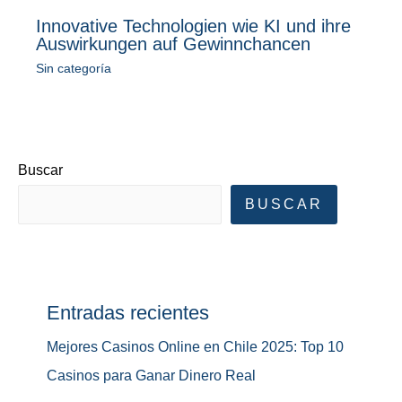
Innovative Technologien wie KI und ihre
Auswirkungen auf Gewinnchancen
Sin categoría
Buscar
BUSCAR
Entradas recientes
Mejores Casinos Online en Chile 2025: Top 10
Casinos para Ganar Dinero Real