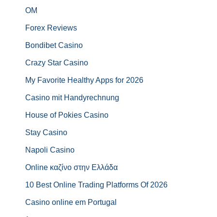
OM
Forex Reviews
Bondibet Casino
Crazy Star Casino
My Favorite Healthy Apps for 2026
Casino mit Handyrechnung
House of Pokies Casino
Stay Casino
Napoli Casino
Online καζίνο στην Ελλάδα
10 Best Online Trading Platforms Of 2026
Casino online em Portugal