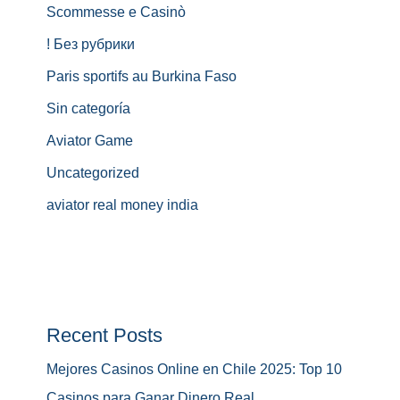
Scommesse e Casinò
! Без рубрики
Paris sportifs au Burkina Faso
Sin categoría
Aviator Game
Uncategorized
aviator real money india
Recent Posts
Mejores Casinos Online en Chile 2025: Top 10
Casinos para Ganar Dinero Real