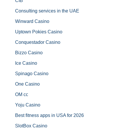
CIB
Consulting services in the UAE
Winward Casino
Uptown Pokies Casino
Conquestador Casino
Bizzo Casino
Ice Casino
Spinago Casino
One Casino
OM cc
Yoju Casino
Best fitness apps in USA for 2026
SlotBox Casino