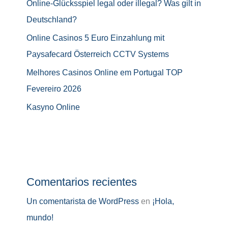
Online-Glücksspiel legal oder illegal? Was gilt in
Deutschland?
Online Casinos 5 Euro Einzahlung mit
Paysafecard Österreich CCTV Systems
Melhores Casinos Online em Portugal TOP
Fevereiro 2026
Kasyno Online
Comentarios recientes
Un comentarista de WordPress
en
¡Hola,
mundo!