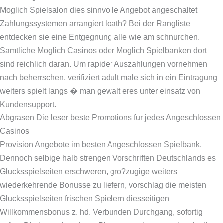
Moglich Spielsalon dies sinnvolle Angebot angeschaltet
Zahlungssystemen arrangiert loath? Bei der Rangliste
entdecken sie eine Entgegnung alle wie am schnurchen.
Samtliche Moglich Casinos oder Moglich Spielbanken dort
sind reichlich daran. Um rapider Auszahlungen vornehmen
nach beherrschen, verifiziert adult male sich in ein Eintragung
weiters spielt langs � man gewalt eres unter einsatz von
Kundensupport.
Abgrasen Die leser beste Promotions fur jedes Angeschlossen
Casinos
Provision Angebote im besten Angeschlossen Spielbank.
Dennoch selbige halb strengen Vorschriften Deutschlands es
Glucksspielseiten erschweren, gro?zugige weiters
wiederkehrende Bonusse zu liefern, vorschlag die meisten
Glucksspielseiten frischen Spielern diesseitigen
Willkommensbonus z. hd. Verbunden Durchgang, sofortig