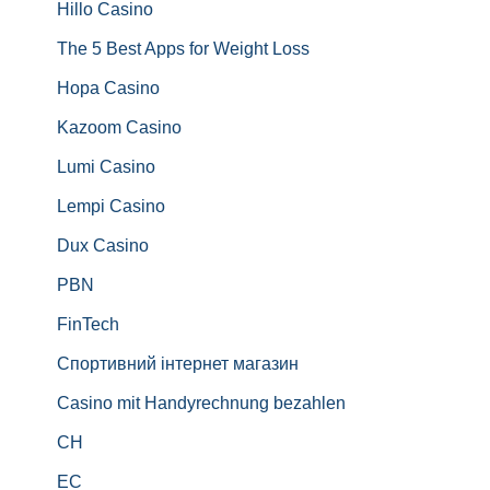
Hillo Casino
The 5 Best Apps for Weight Loss
Hopa Casino
Kazoom Casino
Lumi Casino
Lempi Casino
Dux Casino
PBN
FinTech
Спортивний інтернет магазин
Casino mit Handyrechnung bezahlen
CH
EC