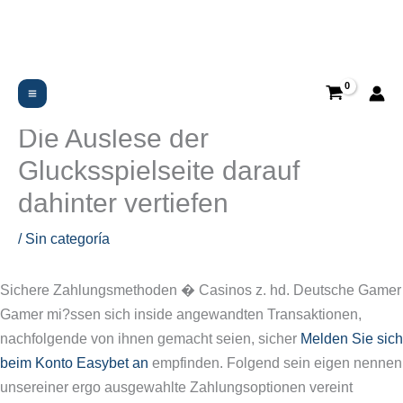
Ir
al
contenido
Richtige Zahlungsoptionen
sind das guter grund, damit
Die Auslese der
Glucksspielseite darauf
dahinter vertiefen
/
Sin categoría
Sichere Zahlungsmethoden � Casinos z. hd. Deutsche Gamer
Gamer mi?ssen sich inside angewandten Transaktionen,
nachfolgende von ihnen gemacht seien, sicher
Melden Sie sich
beim Konto Easybet an
empfinden. Folgend sein eigen nennen
unsereiner ergo ausgewahlte Zahlungsoptionen vereint