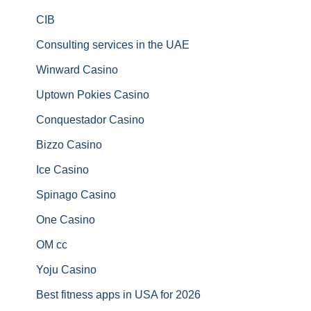
CIB
Consulting services in the UAE
Winward Casino
Uptown Pokies Casino
Conquestador Casino
Bizzo Casino
Ice Casino
Spinago Casino
One Casino
OM cc
Yoju Casino
Best fitness apps in USA for 2026