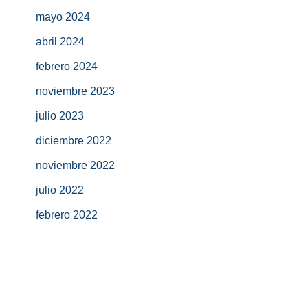
mayo 2024
abril 2024
febrero 2024
noviembre 2023
julio 2023
diciembre 2022
noviembre 2022
julio 2022
febrero 2022