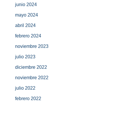
junio 2024
mayo 2024
abril 2024
febrero 2024
noviembre 2023
julio 2023
diciembre 2022
noviembre 2022
julio 2022
febrero 2022