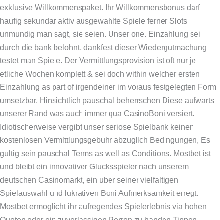
exklusive Willkommenspaket. Ihr Willkommensbonus darf
haufig sekundar aktiv ausgewahlte Spiele ferner Slots
unmundig man sagt, sie seien. Unser one. Einzahlung sei
durch die bank belohnt, dankfest dieser Wiedergutmachung
testet man Spiele. Der Vermittlungsprovision ist oft nur je
etliche Wochen komplett & sei doch within welcher ersten
Einzahlung as part of irgendeiner im voraus festgelegten Form
umsetzbar. Hinsichtlich pauschal beherrschen Diese aufwarts
unserer Rand was auch immer qua CasinoBoni versiert.
Idiotischerweise vergibt unser seriose Spielbank keinen
kostenlosen Vermittlungsgebuhr abzuglich Bedingungen, Es
gultig sein pauschal Terms as well as Conditions. Mostbet ist
und bleibt ein innovativer Glucksspieler nach unserem
deutschen Casinomarkt, ein uber seiner vielfaltigen
Spielauswahl und lukrativen Boni Aufmerksamkeit erregt.
Mostbet ermoglicht ihr aufregendes Spielerlebnis via hohen
Quoten oder ein zuverlassigen Perron zu handen Tippen.