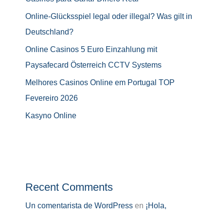
Online-Glücksspiel legal oder illegal? Was gilt in
Deutschland?
Online Casinos 5 Euro Einzahlung mit
Paysafecard Österreich CCTV Systems
Melhores Casinos Online em Portugal TOP
Fevereiro 2026
Kasyno Online
Recent Comments
Un comentarista de WordPress
en
¡Hola,