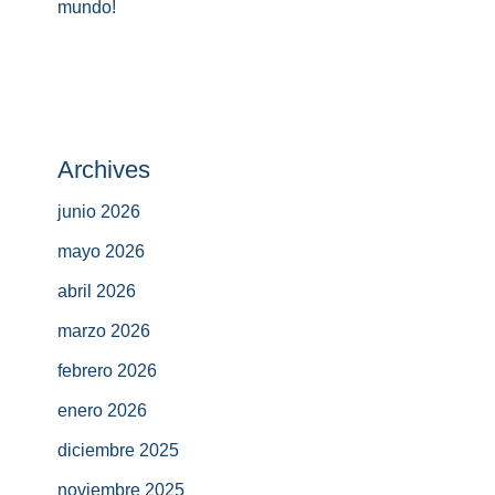
mundo!
Archives
junio 2026
mayo 2026
abril 2026
marzo 2026
febrero 2026
enero 2026
diciembre 2025
noviembre 2025