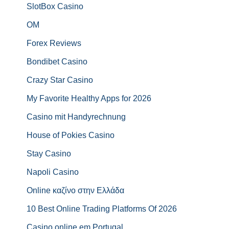
SlotBox Casino
OM
Forex Reviews
Bondibet Casino
Crazy Star Casino
My Favorite Healthy Apps for 2026
Casino mit Handyrechnung
House of Pokies Casino
Stay Casino
Napoli Casino
Online καζίνο στην Ελλάδα
10 Best Online Trading Platforms Of 2026
Casino online em Portugal