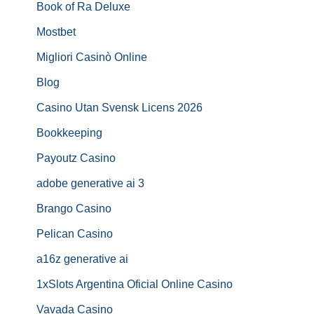
Book of Ra Deluxe
Mostbet
Migliori Casinò Online
Blog
Casino Utan Svensk Licens 2026
Bookkeeping
Payoutz Casino
adobe generative ai 3
Brango Casino
Pelican Casino
a16z generative ai
1xSlots Argentina Oficial Online Casino
Vavada Casino