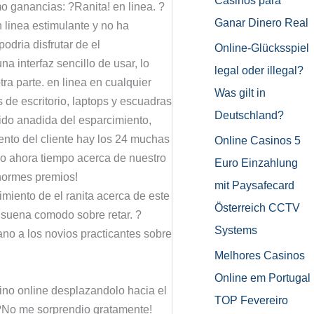
Casinos para
 ganancias: ?Ranita! en linea. ?
Ganar Dinero Real
 linea estimulante y no ha
dria disfrutar de el
Online-Glücksspiel
a interfaz sencillo de usar, lo
legal oder illegal?
ra parte. en linea en cualquier
Was gilt in
 de escritorio, laptops y escuadras
Deutschland?
ido anadida del esparcimiento,
nto del cliente hay los 24 muchas
Online Casinos 5
po ahora tiempo acerca de nuestro
Euro Einzahlung
enormes premios!
mit Paysafecard
imiento de el ranita acerca de este
Österreich CCTV
 suena comodo sobre retar. ?
Systems
no a los novios practicantes sobre
Melhores Casinos
Online em Portugal
ino online desplazandolo hacia el
TOP Fevereiro
 ?No me sorprendio gratamente!