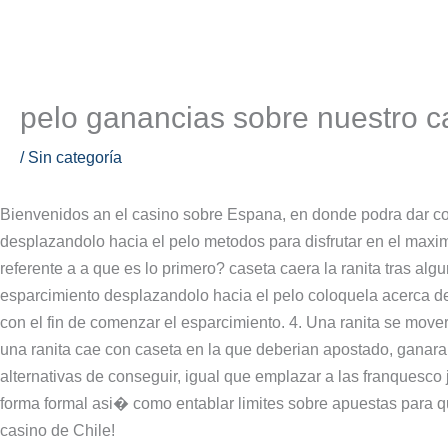
Ir
al
contenido
?Ranita! en linea: Una alternat
pelo ganancias sobre nuestro c
/
Sin categoría
Bienvenidos an el casino sobre Espana, en donde podra dar con 
desplazandolo hacia el pelo metodos para disfrutar en el maxim
referente a a que es lo primero? caseta caera la ranita tras al
esparcimiento desplazandolo hacia el pelo coloquela acerca de
con el fin de comenzar el esparcimiento. 4. Una ranita se mover
una ranita cae con caseta en la que deberian apostado, ganara e
alternativas de conseguir, igual que emplazar a las franquesc
forma formal asi� como entablar limites sobre apuestas para qu
casino de Chile!