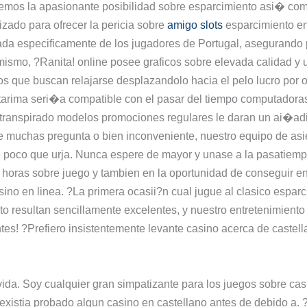
mos la apasionante posibilidad sobre esparcimiento asi� como
izado para ofrecer la pericia sobre
amigo slots
esparcimiento en
da especificamente de los jugadores de Portugal, asegurando po
mismo, ?Ranita! online posee graficos sobre elevada calidad y un
os que buscan relajarse desplazandolo hacia el pelo lucro por ot
 tarima seri�a compatible con el pasar del tiempo computadoras
 transpirado modelos promociones regulares le daran un ai�ad
muchas pregunta o bien inconveniente, nuestro equipo de asie
re poco que urja. Nunca espere de mayor y unase a la pasatiem
s horas sobre juego y tambien en la oportunidad de conseguir 
ino en linea. ?La primera ocasii?n cual jugue al clasico esparc
o resultan sencillamente excelentes, y nuestro entretenimiento
s! ?Prefiero insistentemente levante casino acerca de castella
ida. Soy cualquier gran simpatizante para los juegos sobre cas
 existia probado algun casino en castellano antes de debido a.