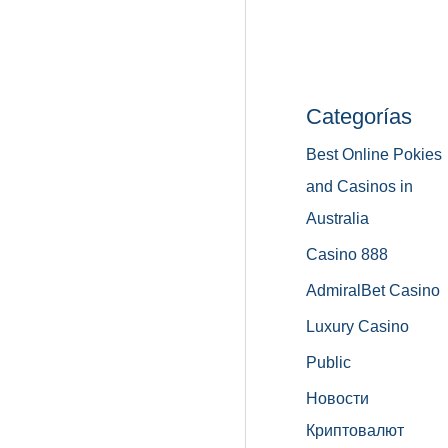
Categorías
Best Online Pokies
and Casinos in
Australia
Casino 888
AdmiralBet Casino
Luxury Casino
Public
Новости
Криптовалют