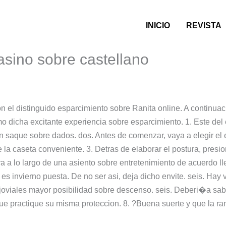
INICIO
REVISTA
iva sobre esparcimiento desplazan
asino sobre castellano
el distinguido esparcimiento sobre Ranita online. A continuaci
o dicha excitante experiencia sobre esparcimiento. 1. Este del
gun saque sobre dados. dos. Antes de comenzar, vaya a elegir el 
 la caseta conveniente. 3. Detras de elaborar el postura, pre
a a lo largo de una asiento sobre entretenimiento de acuerdo ll
s invierno puesta. De no ser asi, deja dicho envite. seis. Hay v
o joviales mayor posibilidad sobre descenso. seis. Deberi�a sa
e practique su misma proteccion. 8. ?Buena suerte y que la rani