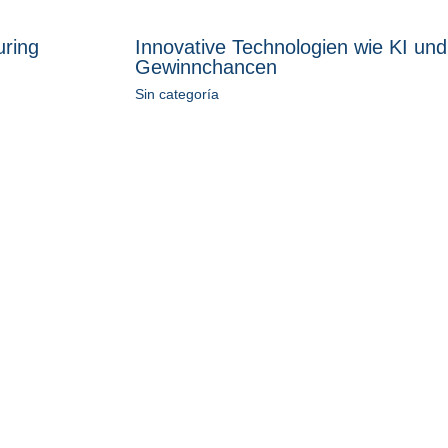
uring
Innovative Technologien wie KI und
Gewinnchancen
Sin categoría