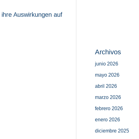
 ihre Auswirkungen auf
Archivos
junio 2026
mayo 2026
abril 2026
marzo 2026
febrero 2026
enero 2026
diciembre 2025