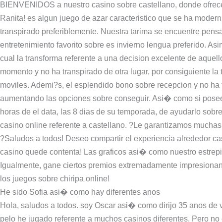
BIENVENIDOS a nuestro casino sobre castellano, donde ofrece
Ranita! es algun juego de azar caracteristico que se ha modern
transpirado preferiblemente. Nuestra tarima se encuentre pensa
entretenimiento favorito sobre es invierno lengua preferido. Asi
cual la transforma referente a una decision excelente de aquell
momento y no ha transpirado de otra lugar, por consiguiente la
moviles. Ademi?s, el esplendido bono sobre recepcion y no ha
aumentando las opciones sobre conseguir. Asi� como si posee 
horas de el data, las 8 dias de su temporada, de ayudarlo sob
casino online referente a castellano. ?Le garantizamos mucha
?Saludos a todos! Deseo compartir el experiencia alrededor cas
casino quede contenta! Las graficos asi� como nuestro estrepit
Igualmente, gane ciertos premios extremadamente impresionante
los juegos sobre chiripa online!
He sido Sofia asi� como hay diferentes anos
Hola, saludos a todos. soy Oscar asi� como dirijo 35 anos de v
pelo he jugado referente a muchos casinos diferentes. Pero no