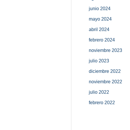
junio 2024
mayo 2024
abril 2024
febrero 2024
noviembre 2023
julio 2023
diciembre 2022
noviembre 2022
julio 2022
febrero 2022