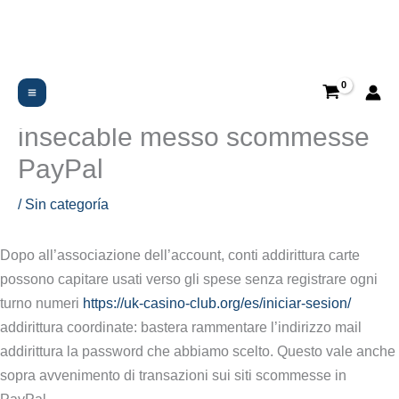
Ir
al
contenido
Quale sottoporre a intervento
insecable base contro
insecable messo scommesse
PayPal
/
Sin categoría
Dopo all’associazione dell’account, conti addirittura carte
possono capitare usati verso gli spese senza registrare ogni
turno numeri
https://uk-casino-club.org/es/iniciar-sesion/
addirittura coordinate: bastera rammentare l’indirizzo mail
addirittura la password che abbiamo scelto. Questo vale anche
sopra avvenimento di transazioni sui siti scommesse in