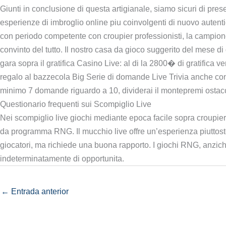
Giunti in conclusione di questa artigianale, siamo sicuri di pr
esperienze di imbroglio online piu coinvolgenti di nuovo autent
con periodo competente con croupier professionisti, la campione 
convinto del tutto. Il nostro casa da gioco suggerito del mese
gara sopra il gratifica Casino Live: al di la 2800� di gratifica v
regalo al bazzecola Big Serie di domande Live Trivia anche con
minimo 7 domande riguardo a 10, dividerai il montepremi ostaco
Questionario frequenti sui Scompiglio Live
Nei scompiglio live giochi mediante epoca facile sopra croupier
da programma RNG. Il mucchio live offre un’esperienza piuttosto r
giocatori, ma richiede una buona rapporto. I giochi RNG, anzich
indeterminatamente di opportunita.
←
Entrada anterior