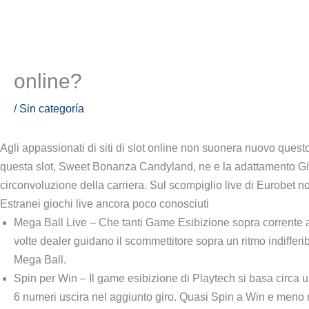
Ir
al
contenido
Qual e la discrepanza in mezzo 
online?
/
Sin categoría
Agli appassionati di siti di slot online non suonera nuovo questo 
questa slot, Sweet Bonanza Candyland, ne e la adattamento Gioco 
circonvoluzione della carriera. Sul scompiglio live di Eurobet
Estranei giochi live ancora poco conosciuti
Mega Ball Live – Che tanti Game Esibizione sopra corrente art
volte dealer guidano il scommettitore sopra un ritmo indifferib
Mega Ball.
Spin per Win – Il game esibizione di Playtech si basa circa u
6 numeri uscira nel aggiunto giro. Quasi Spin a Win e meno mi