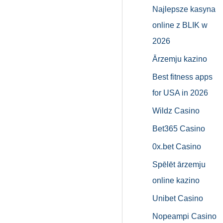
Najlepsze kasyna
online z BLIK w
2026
Ārzemju kazino
Best fitness apps
for USA in 2026
Wildz Casino
Bet365 Casino
0x.bet Casino
Spēlēt ārzemju
online kazino
Unibet Casino
Nopeampi Casino