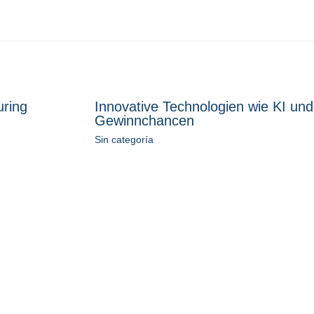
uring
Innovative Technologien wie KI und
Gewinnchancen
Sin categoría