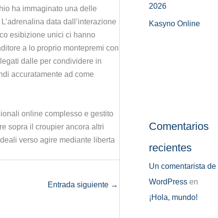
2026
cchio ha immaginato una delle
 L’adrenalina data dall’interazione
Kasyno Online
oco esibizione unici ci hanno
nditore a lo proprio montepremi con
llegati dalle per condividere in
pondi accuratamente ad come
zionali online complesso e gestito
Comentarios
e sopra il croupier ancora altri
deali verso agire mediante liberta
recientes
Un comentarista de
WordPress
en
Entrada siguiente
→
¡Hola, mundo!