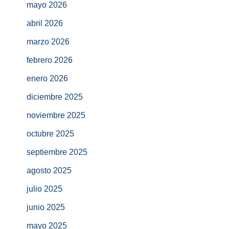
mayo 2026
abril 2026
marzo 2026
febrero 2026
enero 2026
diciembre 2025
noviembre 2025
octubre 2025
septiembre 2025
agosto 2025
julio 2025
junio 2025
mayo 2025