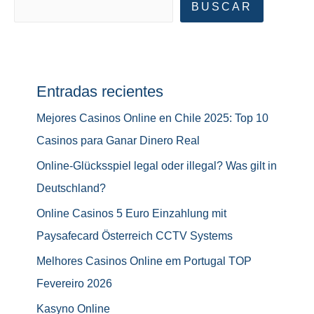
BUSCAR
Entradas recientes
Mejores Casinos Online en Chile 2025: Top 10
Casinos para Ganar Dinero Real
Online-Glücksspiel legal oder illegal? Was gilt in
Deutschland?
Online Casinos 5 Euro Einzahlung mit
Paysafecard Österreich CCTV Systems
Melhores Casinos Online em Portugal TOP
Fevereiro 2026
Kasyno Online