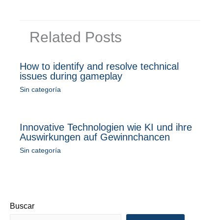
Related Posts
How to identify and resolve technical
issues during gameplay
Sin categoría
Innovative Technologien wie KI und ihre
Auswirkungen auf Gewinnchancen
Sin categoría
Buscar