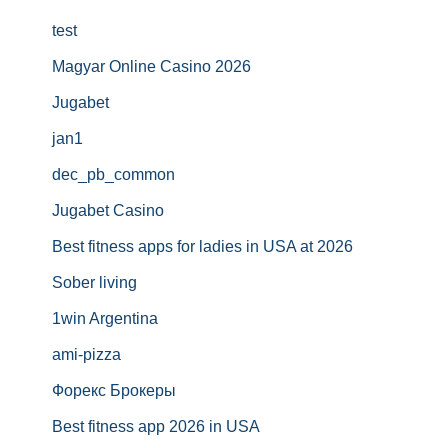
test
Magyar Online Casino 2026
Jugabet
jan1
dec_pb_common
Jugabet Casino
Best fitness apps for ladies in USA at 2026
Sober living
1win Argentina
ami-pizza
Форекс Брокеры
Best fitness app 2026 in USA