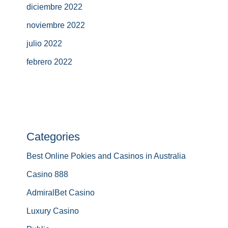
diciembre 2022
noviembre 2022
julio 2022
febrero 2022
Categories
Best Online Pokies and Casinos in Australia
Casino 888
AdmiralBet Casino
Luxury Casino