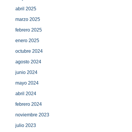
abril 2025
marzo 2025
febrero 2025
enero 2025
octubre 2024
agosto 2024
junio 2024
mayo 2024
abril 2024
febrero 2024
noviembre 2023
julio 2023