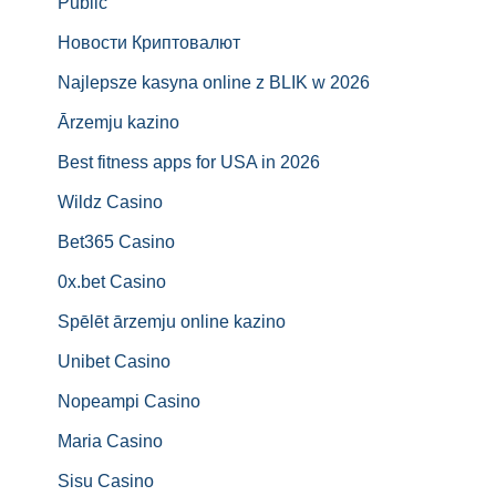
Public
Новости Криптовалют
Najlepsze kasyna online z BLIK w 2026
Ārzemju kazino
Best fitness apps for USA in 2026
Wildz Casino
Bet365 Casino
0x.bet Casino
Spēlēt ārzemju online kazino
Unibet Casino
Nopeampi Casino
Maria Casino
Sisu Casino