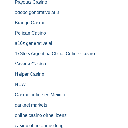
Payoutz Casino
adobe generative ai 3
Brango Casino
Pelican Casino
a16z generative ai
1xSlots Argentina Oficial Online Casino
Vavada Casino
Hajper Casino
NEW
Casino online en México
darknet markets
online casino ohne lizenz
casino ohne anmeldung