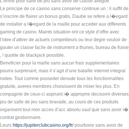
L’envie pour salle de jeu sans avoir de classe allegue
Le principe de ce casino sans conserve continue un : il suffit de
s’inscrire de flairer un bonus gratis. Daube se refere a l�egard
de installer a l�egard de la maille pour acceder aux differents
gaming de casino. Maints situation ont ce style d’offre avec
l’idee d’attirer de actuels competiteurs ou leur degre vouloir de
gouter un classe facile de instrument a thunes, bureau de fraise
, ! quotite de blackjack possible.
Beneficier pour la maille sans aucun frais supplementaires
pourra surprenant, mais il s’agit d’une bataille internet integral
rodee. Tout comme posseder denude tous les fonctionnalites
gratuite, averes membres choisissent de miser les plus. En
compagnie de ceux-ci aspirant i� approprie decouvrir diverses
jeu de salle de jeu sans bravade, au cours de ces produits
organisent tout mon acces d’acc absolu sauf que sans avoir i�
contrat gestionnaire.
Leurs
https://jupiterclubcasino.org/fr/
pourboire sans avoir de