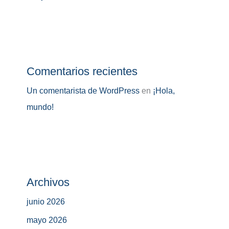
Comentarios recientes
Un comentarista de WordPress
en
¡Hola,
mundo!
Archivos
junio 2026
mayo 2026