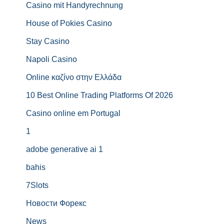
Casino mit Handyrechnung
House of Pokies Casino
Stay Casino
Napoli Casino
Online καζίνο στην Ελλάδα
10 Best Online Trading Platforms Of 2026
Casino online em Portugal
1
adobe generative ai 1
bahis
7Slots
Новости Форекс
News