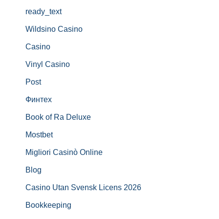
ready_text
Wildsino Casino
Casino
Vinyl Casino
Post
Финтех
Book of Ra Deluxe
Mostbet
Migliori Casinò Online
Blog
Casino Utan Svensk Licens 2026
Bookkeeping