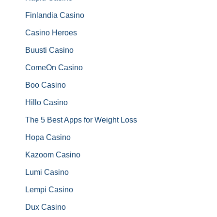
Finlandia Casino
Casino Heroes
Buusti Casino
ComeOn Casino
Boo Casino
Hillo Casino
The 5 Best Apps for Weight Loss
Hopa Casino
Kazoom Casino
Lumi Casino
Lempi Casino
Dux Casino