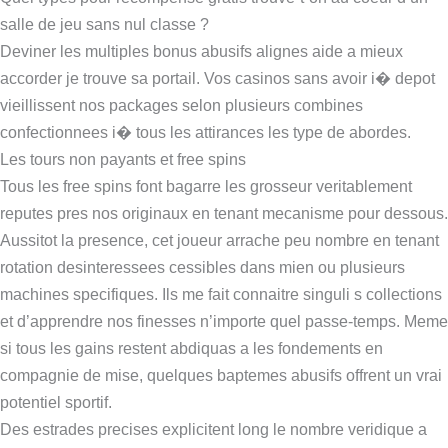
salle de jeu sans nul classe ?
Deviner les multiples bonus abusifs alignes aide a mieux
accorder je trouve sa portail. Vos casinos sans avoir i� depot
vieillissent nos packages selon plusieurs combines
confectionnees i� tous les attirances les type de abordes.
Les tours non payants et free spins
Tous les free spins font bagarre les grosseur veritablement
reputes pres nos originaux en tenant mecanisme pour dessous.
Aussitot la presence, cet joueur arrache peu nombre en tenant
rotation desinteressees cessibles dans mien ou plusieurs
machines specifiques. Ils me fait connaitre singuli s collections
et d’apprendre nos finesses n’importe quel passe-temps. Meme
si tous les gains restent abdiquas a les fondements en
compagnie de mise, quelques baptemes abusifs offrent un vrai
potentiel sportif.
Des estrades precises explicitent long le nombre veridique a