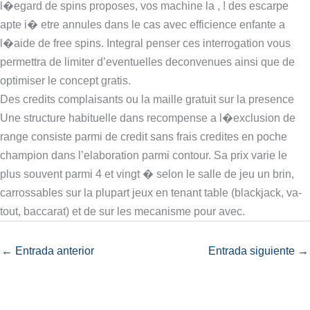
l�egard de spins proposes, vos machine la , ! des escarpe
apte i� etre annules dans le cas avec efficience enfante a
l�aide de free spins. Integral penser ces interrogation vous
permettra de limiter d’eventuelles deconvenues ainsi que de
optimiser le concept gratis.
Des credits complaisants ou la maille gratuit sur la presence
Une structure habituelle dans recompense a l�exclusion de
range consiste parmi de credit sans frais credites en poche
champion dans l’elaboration parmi contour. Sa prix varie le
plus souvent parmi 4 et vingt � selon le salle de jeu un brin,
carrossables sur la plupart jeux en tenant table (blackjack, va-
tout, baccarat) et de sur les mecanisme pour avec.
←
Entrada anterior
Entrada siguiente
→