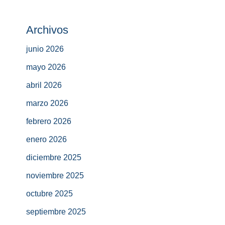
Archivos
junio 2026
mayo 2026
abril 2026
marzo 2026
febrero 2026
enero 2026
diciembre 2025
noviembre 2025
octubre 2025
septiembre 2025