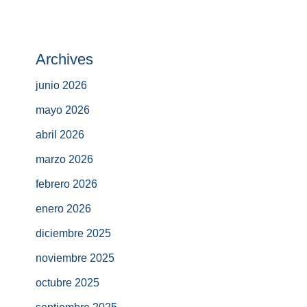
Archives
junio 2026
mayo 2026
abril 2026
marzo 2026
febrero 2026
enero 2026
diciembre 2025
noviembre 2025
octubre 2025