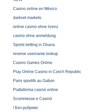
Casino online en México
darknet markets
online casino ohne lizenz
casino ohne anmeldung
Sports betting in Ghana
reverse username lookup
Casino Games Online
Play Online Casino in Czech Republic
Paris sportifs au Gabon
Piattaforma casinò online
Scommesse e Casinò
! Без рубрики