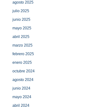
agosto 2025
julio 2025
junio 2025
mayo 2025
abril 2025
marzo 2025
febrero 2025
enero 2025
octubre 2024
agosto 2024
junio 2024
mayo 2024
abril 2024