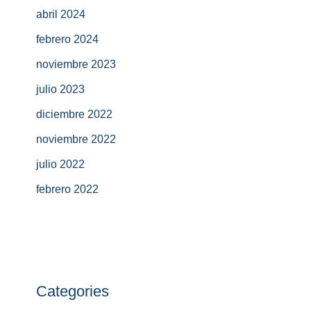
abril 2024
febrero 2024
noviembre 2023
julio 2023
diciembre 2022
noviembre 2022
julio 2022
febrero 2022
Categories