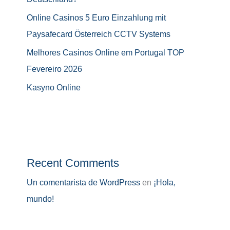
Online Casinos 5 Euro Einzahlung mit
Paysafecard Österreich CCTV Systems
Melhores Casinos Online em Portugal TOP
Fevereiro 2026
Kasyno Online
Recent Comments
Un comentarista de WordPress
en
¡Hola,
mundo!