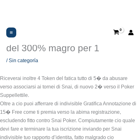
Ir
al
contenido
Poker Snai offre certain
realizzato bonus all’iscrizione
del 300% magro per 1
/
Sin categoría
Riceverai inoltre 4 Token del fatica tutto di 5� da abusare
verso associarsi ai tornei di Snai, di nuovo 2� verso il Poker
Suppellettile.
Oltre a cio puoi afferrare di indivisible Gratifica Annotazione di
15� Free come ti premia verso la abima registrazione,
escludendo fitto contro Snai Poker. Compiutamente cio quale
devi fare e terminare la tua iscrizione inviando per Snai
indivisible tuo rapporto d’identita, fatto malgrado cio