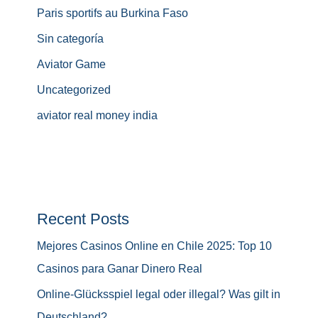
Paris sportifs au Burkina Faso
Sin categoría
Aviator Game
Uncategorized
aviator real money india
Recent Posts
Mejores Casinos Online en Chile 2025: Top 10
Casinos para Ganar Dinero Real
Online-Glücksspiel legal oder illegal? Was gilt in
Deutschland?