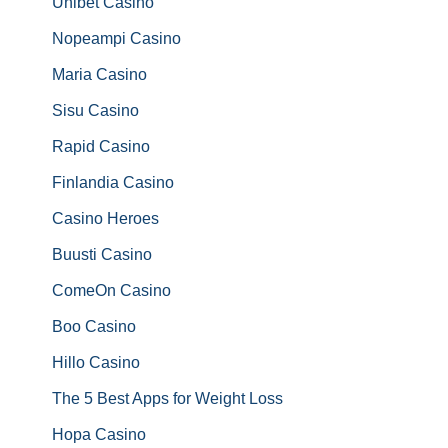
Unibet Casino
Nopeampi Casino
Maria Casino
Sisu Casino
Rapid Casino
Finlandia Casino
Casino Heroes
Buusti Casino
ComeOn Casino
Boo Casino
Hillo Casino
The 5 Best Apps for Weight Loss
Hopa Casino