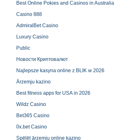
Best Online Pokies and Casinos in Australia
Casino 888
AdmiralBet Casino
Luxury Casino
Public
Новости Криптовалют
Najlepsze kasyna online z BLIK w 2026
Ārzemju kazino
Best fitness apps for USA in 2026
Wildz Casino
Bet365 Casino
0x.bet Casino
Spēlēt ārzemju online kazino