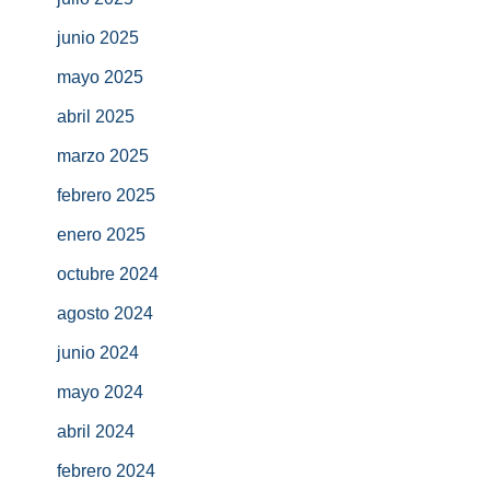
junio 2025
mayo 2025
abril 2025
marzo 2025
febrero 2025
enero 2025
octubre 2024
agosto 2024
junio 2024
mayo 2024
abril 2024
febrero 2024