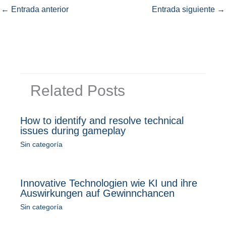
←
Entrada anterior
Entrada siguiente
→
Related Posts
How to identify and resolve technical
issues during gameplay
Sin categoría
Innovative Technologien wie KI und ihre
Auswirkungen auf Gewinnchancen
Sin categoría