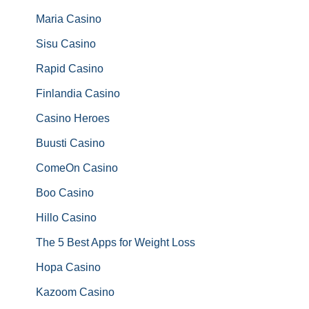
Maria Casino
Sisu Casino
Rapid Casino
Finlandia Casino
Casino Heroes
Buusti Casino
ComeOn Casino
Boo Casino
Hillo Casino
The 5 Best Apps for Weight Loss
Hopa Casino
Kazoom Casino