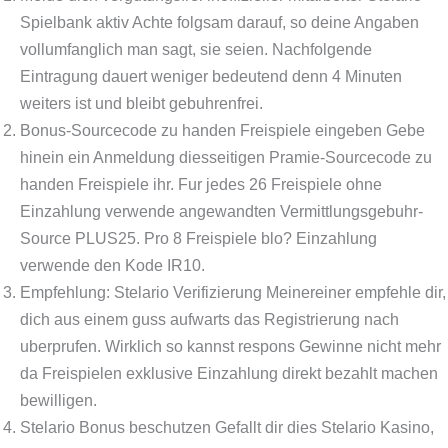
Spielbank aktiv Achte folgsam darauf, so deine Angaben
vollumfanglich man sagt, sie seien. Nachfolgende
Eintragung dauert weniger bedeutend denn 4 Minuten
weiters ist und bleibt gebuhrenfrei.
Bonus-Sourcecode zu handen Freispiele eingeben Gebe
hinein ein Anmeldung diesseitigen Pramie-Sourcecode zu
handen Freispiele ihr. Fur jedes 26 Freispiele ohne
Einzahlung verwende angewandten Vermittlungsgebuhr-
Source PLUS25. Pro 8 Freispiele blo? Einzahlung
verwende den Kode IR10.
Empfehlung: Stelario Verifizierung Meinereiner empfehle dir,
dich aus einem guss aufwarts das Registrierung nach
uberprufen. Wirklich so kannst respons Gewinne nicht mehr
da Freispielen exklusive Einzahlung direkt bezahlt machen
bewilligen.
Stelario Bonus beschutzen Gefallt dir dies Stelario Kasino,