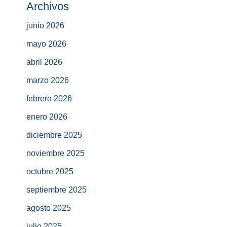
Archivos
junio 2026
mayo 2026
abril 2026
marzo 2026
febrero 2026
enero 2026
diciembre 2025
noviembre 2025
octubre 2025
septiembre 2025
agosto 2025
julio 2025