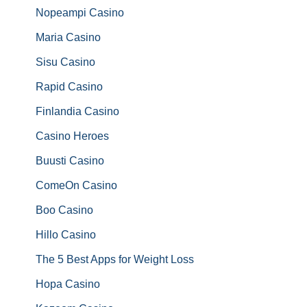
Nopeampi Casino
Maria Casino
Sisu Casino
Rapid Casino
Finlandia Casino
Casino Heroes
Buusti Casino
ComeOn Casino
Boo Casino
Hillo Casino
The 5 Best Apps for Weight Loss
Hopa Casino