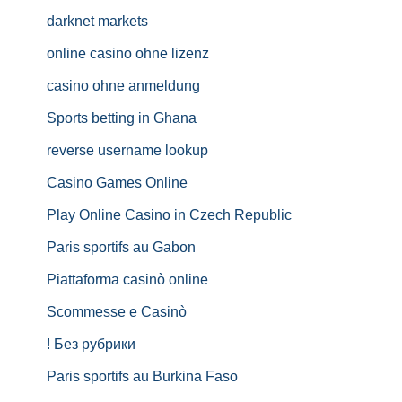
darknet markets
online casino ohne lizenz
casino ohne anmeldung
Sports betting in Ghana
reverse username lookup
Casino Games Online
Play Online Casino in Czech Republic
Paris sportifs au Gabon
Piattaforma casinò online
Scommesse e Casinò
! Без рубрики
Paris sportifs au Burkina Faso