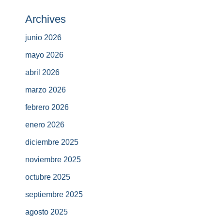
Archives
junio 2026
mayo 2026
abril 2026
marzo 2026
febrero 2026
enero 2026
diciembre 2025
noviembre 2025
octubre 2025
septiembre 2025
agosto 2025