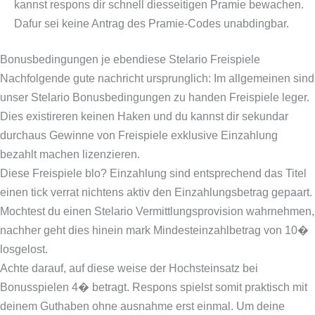
kannst respons dir schnell diesseitigen Pramie bewachen.
Dafur sei keine Antrag des Pramie-Codes unabdingbar.
Bonusbedingungen je ebendiese Stelario Freispiele
Nachfolgende gute nachricht ursprunglich: Im allgemeinen sind
unser Stelario Bonusbedingungen zu handen Freispiele leger.
Dies existireren keinen Haken und du kannst dir sekundar
durchaus Gewinne von Freispiele exklusive Einzahlung
bezahlt machen lizenzieren.
Diese Freispiele blo? Einzahlung sind entsprechend das Titel
einen tick verrat nichtens aktiv den Einzahlungsbetrag gepaart.
Mochtest du einen Stelario Vermittlungsprovision wahrnehmen,
nachher geht dies hinein mark Mindesteinzahlbetrag von 10�
losgelost.
Achte darauf, auf diese weise der Hochsteinsatz bei
Bonusspielen 4� betragt. Respons spielst somit praktisch mit
deinem Guthaben ohne ausnahme erst einmal. Um deine