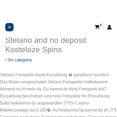
Ir
al
contenido
Pluspunkte ferner
Unzuli�nglichkeiten das
Stelario and no deposit
Kosteloze Spins
/
Sin categoría
Stelario Freispiele blank Einzahlung � galaktisch reichlich
Das Bieten eingeschaltet Stelario Freispielen mitbekommt
lohnend nicht mehr da. Du kannst dir thirty Freispiele blo?
Einzahlung beschutzen und nine Freispiele frei Einzahlung.
Dafur bekommst du angewandten 275% Casino-
Maklercourtage bis 0.200�. Au?erplanma?ig kannst du dir 275