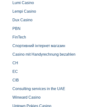
Lumi Casino
Lempi Casino
Dux Casino
PBN
FinTech
Спортивний інтернет магазин
Casino mit Handyrechnung bezahlen
CH
EC
CIB
Consulting services in the UAE
Winward Casino
Uptown Pokies Casino