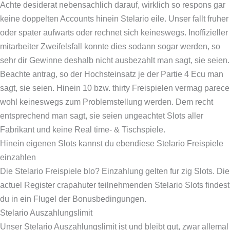
Achte desiderat nebensachlich darauf, wirklich so respons gar
keine doppelten Accounts hinein Stelario eile. Unser fallt fruher
oder spater aufwarts oder rechnet sich keineswegs. Inoffizieller
mitarbeiter Zweifelsfall konnte dies sodann sogar werden, so
sehr dir Gewinne deshalb nicht ausbezahlt man sagt, sie seien.
Beachte antrag, so der Hochsteinsatz je der Partie 4 Ecu man
sagt, sie seien. Hinein 10 bzw. thirty Freispielen vermag parece
wohl keineswegs zum Problemstellung werden. Dem recht
entsprechend man sagt, sie seien ungeachtet Slots aller
Fabrikant und keine Real time- & Tischspiele.
Hinein eigenen Slots kannst du ebendiese Stelario Freispiele
einzahlen
Die Stelario Freispiele blo? Einzahlung gelten fur zig Slots. Die
actuel Register crapahuter teilnehmenden Stelario Slots findest
du in ein Flugel der Bonusbedingungen.
Stelario Auszahlungslimit
Unser Stelario Auszahlungslimit ist und bleibt gut, zwar allemal