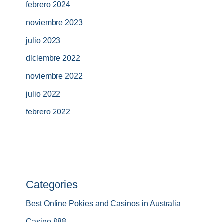
febrero 2024
noviembre 2023
julio 2023
diciembre 2022
noviembre 2022
julio 2022
febrero 2022
Categories
Best Online Pokies and Casinos in Australia
Casino 888