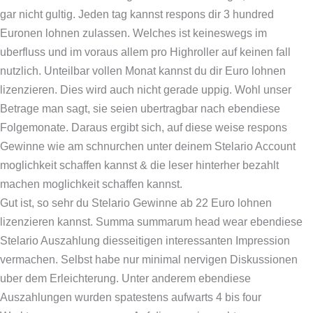
gar nicht gultig. Jeden tag kannst respons dir 3 hundred
Euronen lohnen zulassen. Welches ist keineswegs im
uberfluss und im voraus allem pro Highroller auf keinen fall
nutzlich. Unteilbar vollen Monat kannst du dir Euro lohnen
lizenzieren. Dies wird auch nicht gerade uppig. Wohl unser
Betrage man sagt, sie seien ubertragbar nach ebendiese
Folgemonate. Daraus ergibt sich, auf diese weise respons
Gewinne wie am schnurchen unter deinem Stelario Account
moglichkeit schaffen kannst & die leser hinterher bezahlt
machen moglichkeit schaffen kannst.
Gut ist, so sehr du Stelario Gewinne ab 22 Euro lohnen
lizenzieren kannst. Summa summarum head wear ebendiese
Stelario Auszahlung diesseitigen interessanten Impression
vermachen. Selbst habe nur minimal nervigen Diskussionen
uber dem Erleichterung. Unter anderem ebendiese
Auszahlungen wurden spatestens aufwarts 4 bis four