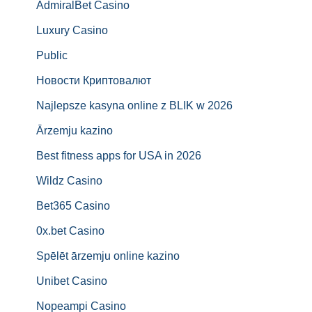
AdmiralBet Casino
Luxury Casino
Public
Новости Криптовалют
Najlepsze kasyna online z BLIK w 2026
Ārzemju kazino
Best fitness apps for USA in 2026
Wildz Casino
Bet365 Casino
0x.bet Casino
Spēlēt ārzemju online kazino
Unibet Casino
Nopeampi Casino