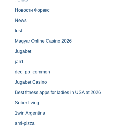
Новости Форекс
News
test
Magyar Online Casino 2026
Jugabet
jan1
dec_pb_common
Jugabet Casino
Best fitness apps for ladies in USA at 2026
Sober living
1win Argentina
ami-pizza