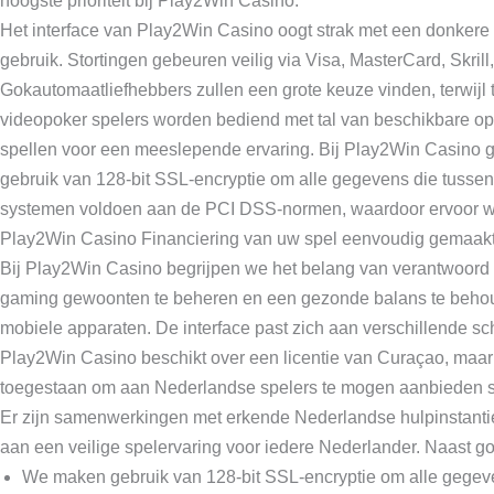
hoogste prioriteit bij Play2Win Casino.
Het interface van Play2Win Casino oogt strak met een donkere 
gebruik. Stortingen gebeuren veilig via Visa, MasterCard, Skril
Gokautomaatliefhebbers zullen een grote keuze vinden, terwijl t
videopoker spelers worden bediend met tal van beschikbare optie
spellen voor een meeslepende ervaring. Bij Play2Win Casino ge
gebruik van 128-bit SSL-encryptie om alle gegevens die tuss
systemen voldoen aan de PCI DSS-normen, waardoor ervoor wor
Play2Win Casino Financiering van uw spel eenvoudig gemaak
Bij Play2Win Casino begrijpen we het belang van verantwoor
gaming gewoonten te beheren en een gezonde balans te behoude
mobiele apparaten. De interface past zich aan verschillende 
Play2Win Casino beschikt over een licentie van Curaçao, maar ni
toegestaan om aan Nederlandse spelers te mogen aanbieden s
Er zijn samenwerkingen met erkende Nederlandse hulpinstanties
aan een veilige spelervaring voor iedere Nederlander. Naast go
We maken gebruik van 128-bit SSL-encryptie om alle gegev