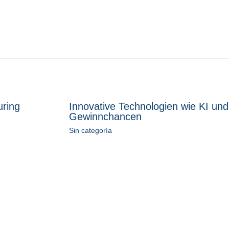
uring
Innovative Technologien wie KI und
Gewinnchancen
Sin categoría