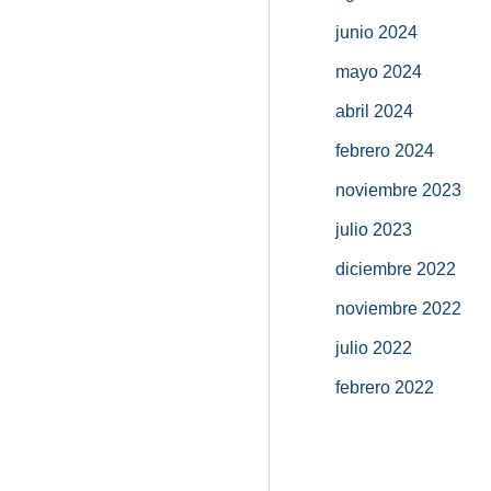
junio 2024
mayo 2024
abril 2024
febrero 2024
noviembre 2023
julio 2023
diciembre 2022
noviembre 2022
julio 2022
febrero 2022