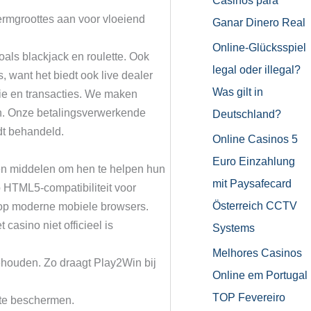
Casinos para
ermgroottes aan voor vloeiend
Ganar Dinero Real
Online-Glücksspiel
oals blackjack en roulette. Ook
legal oder illegal?
, want het biedt ook live dealer
Was gilt in
tie en transacties. We maken
n. Onze betalingsverwerkende
Deutschland?
dt behandeld.
Online Casinos 5
Euro Einzahlung
en middelen om hen te helpen hun
mit Paysafecard
 HTML5-compatibiliteit voor
Österreich CCTV
l op moderne mobiele browsers.
casino niet officieel is
Systems
Melhores Casinos
ehouden. Zo draagt Play2Win bij
Online em Portugal
TOP Fevereiro
 te beschermen.