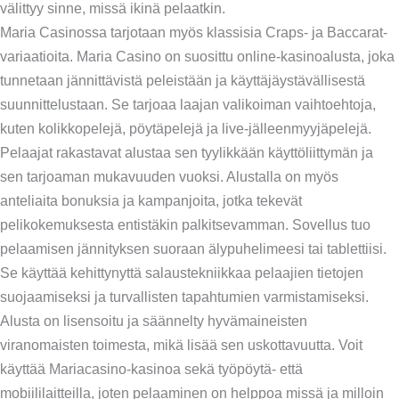
välittyy sinne, missä ikinä pelaatkin.
Maria Casinossa tarjotaan myös klassisia Craps- ja Baccarat-
variaatioita. Maria Casino on suosittu online-kasinoalusta, joka
tunnetaan jännittävistä peleistään ja käyttäjäystävällisestä
suunnittelustaan. Se tarjoaa laajan valikoiman vaihtoehtoja,
kuten kolikkopelejä, pöytäpelejä ja live-jälleenmyyjäpelejä.
Pelaajat rakastavat alustaa sen tyylikkään käyttöliittymän ja
sen tarjoaman mukavuuden vuoksi. Alustalla on myös
anteliaita bonuksia ja kampanjoita, jotka tekevät
pelikokemuksesta entistäkin palkitsevamman. Sovellus tuo
pelaamisen jännityksen suoraan älypuhelimeesi tai tablettiisi.
Se käyttää kehittynyttä salaustekniikkaa pelaajien tietojen
suojaamiseksi ja turvallisten tapahtumien varmistamiseksi.
Alusta on lisensoitu ja säännelty hyvämaineisten
viranomaisten toimesta, mikä lisää sen uskottavuutta. Voit
käyttää Mariacasino-kasinoa sekä työpöytä- että
mobiililaitteilla, joten pelaaminen on helppoa missä ja milloin