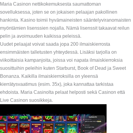
Maria Casinon nettikokemuksesta saumattoman
sovelluksessa, joten se on jokaisen pelaajan pakollinen
hankinta. Kasino toimii hyvämaineisten sääntelyviranomaisten
myöntämien lisenssien nojalla. Nämä lisenssit takaavat reilun
pelin ja avoimuuden kaikissa peleissä.
Uudet pelaajat voivat saada jopa 200 ilmaiskierrosta
ensimmäisten talletusten yhteydessä. Lisäksi tarjolla on
viikoittaisia kampanjoita, joissa voi napata ilmaiskierroksia
suosittuihin peleihin kuten Starburst, Book of Dead ja Sweet
Bonanza. Kaikilla ilmaiskierroksilla on yleensä
kierrätysvaatimus (esim. 35x), joka kannattaa tarkistaa
ehdoista. Maria Casinolta pelaat helposti sekä Casinon että
Live Casinon suosikkeja.