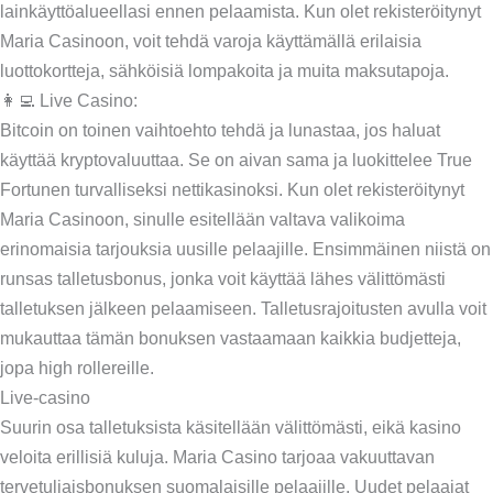
lainkäyttöalueellasi ennen pelaamista. Kun olet rekisteröitynyt
Maria Casinoon, voit tehdä varoja käyttämällä erilaisia
luottokortteja, sähköisiä lompakoita ja muita maksutapoja.
👩‍💻 Live Casino:
Bitcoin on toinen vaihtoehto tehdä ja lunastaa, jos haluat
käyttää kryptovaluuttaa. Se on aivan sama ja luokittelee True
Fortunen turvalliseksi nettikasinoksi. Kun olet rekisteröitynyt
Maria Casinoon, sinulle esitellään valtava valikoima
erinomaisia tarjouksia uusille pelaajille. Ensimmäinen niistä on
runsas talletusbonus, jonka voit käyttää lähes välittömästi
talletuksen jälkeen pelaamiseen. Talletusrajoitusten avulla voit
mukauttaa tämän bonuksen vastaamaan kaikkia budjetteja,
jopa high rollereille.
Live-casino
Suurin osa talletuksista käsitellään välittömästi, eikä kasino
veloita erillisiä kuluja. Maria Casino tarjoaa vakuuttavan
tervetuliaisbonuksen suomalaisille pelaajille. Uudet pelaajat