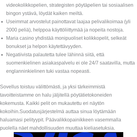
videokolikkopelien, strategisten pöytäpelien tai sosiaalisen
bingon ystävä, löydät kaiken meiltä.
Useimmat arvostelut painottavat laajaa pelivalikoimaa (yli
2000 peliä), helppoa käyttöliittymää ja nopeita nostoja.
Maria casino yhdistää monipuoliset kolikkopelit, selkeät
bonukset ja helpon käytettävyyden.
Negatiivista palautetta tulee lähinnä siitä, että
suomenkielinen asiakaspalvelu ei ole 24/7 saatavilla, mutta
englanninkielinen tuki vastaa nopeasti.
Sovellus toistuu välittömästi, ja yksi tärkeimmistä
tavoitteistamme on halu jäljitellä pöytätietokoneiden
kokemusta. Kaikki pelit on mukautettu eri näytön
kokoihin.Suodatusjärjestelmä auttaa sinua löytämään
haluamasi pelityypit. Päävalikkopainikkeen vasemmalla
puolella näet mahdollisuuden muuttaa kieliasetuksia.