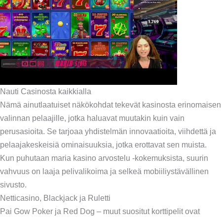
Nauti Casinosta kaikkialla
Nämä ainutlaatuiset näkökohdat tekevät kasinosta erinomaisen
valinnan pelaajille, jotka haluavat muutakin kuin vain
perusasioita. Se tarjoaa yhdistelmän innovaatioita, viihdettä ja
pelaajakeskeisiä ominaisuuksia, jotka erottavat sen muista.
Kun puhutaan maria kasino arvostelu -kokemuksista, suurin
vahvuus on laaja pelivalikoima ja selkeä mobiiliystävällinen
sivusto.
Netticasino, Blackjack ja Ruletti
Pai Gow Poker ja Red Dog – muut suositut korttipelit ovat