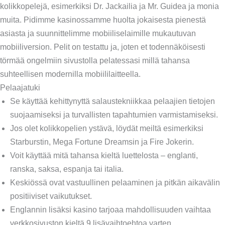
kolikkopelejä, esimerkiksi Dr. Jackailia ja Mr. Guidea ja monia
muita. Pidimme kasinossamme huolta jokaisesta pienestä
asiasta ja suunnittelimme mobiiliselaimille mukautuvan
mobiiliversion. Pelit on testattu ja, joten et todennäköisesti
törmää ongelmiin sivustolla pelatessasi millä tahansa
suhteellisen modernilla mobiililaitteella.
Pelaajatuki
Se käyttää kehittynyttä salaustekniikkaa pelaajien tietojen
suojaamiseksi ja turvallisten tapahtumien varmistamiseksi.
Jos olet kolikkopelien ystävä, löydät meiltä esimerkiksi
Starburstin, Mega Fortune Dreamsin ja Fire Jokerin.
Voit käyttää mitä tahansa kieltä luettelosta – englanti,
ranska, saksa, espanja tai italia.
Keskiössä ovat vastuullinen pelaaminen ja pitkän aikavälin
positiiviset vaikutukset.
Englannin lisäksi kasino tarjoaa mahdollisuuden vaihtaa
verkkosivuston kieltä 9 lisävaihtoehtoa varten.