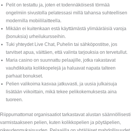
Pelit on testattu ja, joten et todennäköisesti törmää
ongelmiin sivustolla pelatessasi millä tahansa suhteellisen
modernilla mobiililaitteella.
Mikään ei kuitenkaan estä käyttämästä ylimääräisiä varoja
(bonuksia) urheilukursseihin.
Tuki yhteydet Live Chat, Puhelin tai sähköpostitse, jos
tarvitset apua, väittäen, että valinta tarjouksia on tervetullut.
Maria casino on suunnattu pelaajille, jotka rakastavat
vauhdikkaita kolikkopelejä ja haluavat napata talteen
parhaat bonukset.
Pelien valikoima kasvaa jatkuvasti, ja uusia julkaisuja
lisätään viikoittain, mikä tekee pelikokemuksesta aina
tuoreen.
Riippumattomat organisaatiot tarkastavat alustan säännöllisesti
varmistaakseen pelien, kuten kolikkopelien ja pöytäpelien,
oikeudenmukaisuuden. Pelaajilla on yhtäläiset mahdollisuudet