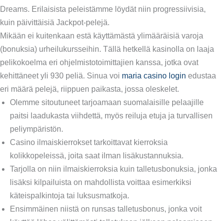
Dreams. Erilaisista peleistämme löydät niin progressiivisia,
kuin päivittäisiä Jackpot-pelejä.
Mikään ei kuitenkaan estä käyttämästä ylimääräisiä varoja
(bonuksia) urheilukursseihin. Tällä hetkellä kasinolla on laaja
pelikokoelma eri ohjelmistotoimittajien kanssa, jotka ovat
kehittäneet yli 930 peliä. Sinua voi
maria casino login
edustaa
eri määrä pelejä, riippuen paikasta, jossa oleskelet.
Olemme sitoutuneet tarjoamaan suomalaisille pelaajille
paitsi laadukasta viihdettä, myös reiluja etuja ja turvallisen
peliympäristön.
Casino ilmaiskierrokset tarkoittavat kierroksia
kolikkopeleissä, joita saat ilman lisäkustannuksia.
Tarjolla on niin ilmaiskierroksia kuin talletusbonuksia, jonka
lisäksi kilpailuista on mahdollista voittaa esimerkiksi
käteispalkintoja tai luksusmatkoja.
Ensimmäinen niistä on runsas talletusbonus, jonka voit