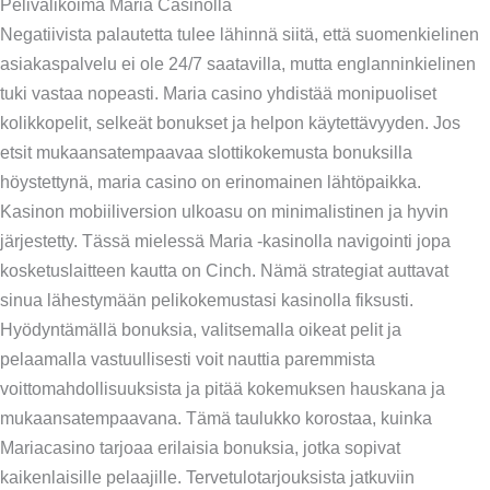
Pelivalikoima Maria Casinolla
Negatiivista palautetta tulee lähinnä siitä, että suomenkielinen
asiakaspalvelu ei ole 24/7 saatavilla, mutta englanninkielinen
tuki vastaa nopeasti. Maria casino yhdistää monipuoliset
kolikkopelit, selkeät bonukset ja helpon käytettävyyden. Jos
etsit mukaansatempaavaa slottikokemusta bonuksilla
höystettynä, maria casino on erinomainen lähtöpaikka.
Kasinon mobiiliversion ulkoasu on minimalistinen ja hyvin
järjestetty. Tässä mielessä Maria -kasinolla navigointi jopa
kosketuslaitteen kautta on Cinch. Nämä strategiat auttavat
sinua lähestymään pelikokemustasi kasinolla fiksusti.
Hyödyntämällä bonuksia, valitsemalla oikeat pelit ja
pelaamalla vastuullisesti voit nauttia paremmista
voittomahdollisuuksista ja pitää kokemuksen hauskana ja
mukaansatempaavana. Tämä taulukko korostaa, kuinka
Mariacasino tarjoaa erilaisia bonuksia, jotka sopivat
kaikenlaisille pelaajille. Tervetulotarjouksista jatkuviin