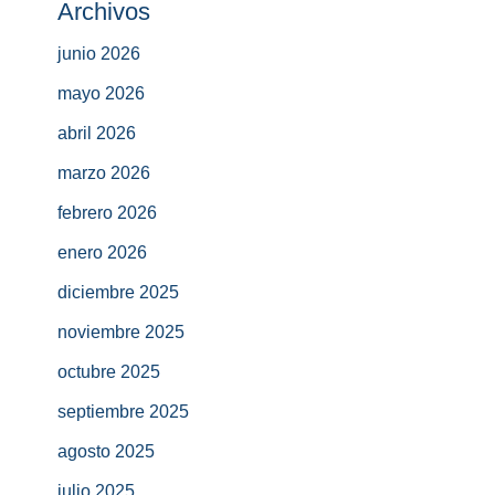
Archivos
junio 2026
mayo 2026
abril 2026
marzo 2026
febrero 2026
enero 2026
diciembre 2025
noviembre 2025
octubre 2025
septiembre 2025
agosto 2025
julio 2025