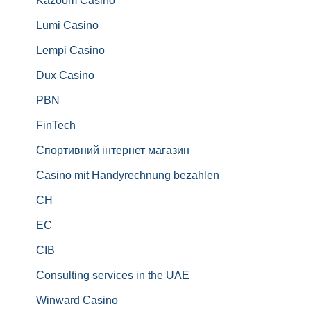
Kazoom Casino
Lumi Casino
Lempi Casino
Dux Casino
PBN
FinTech
Спортивний інтернет магазин
Casino mit Handyrechnung bezahlen
CH
EC
CIB
Consulting services in the UAE
Winward Casino