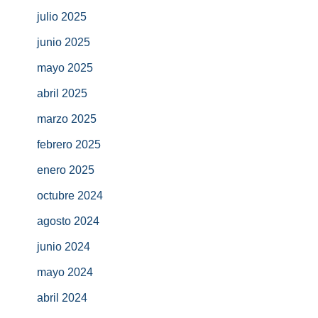
julio 2025
junio 2025
mayo 2025
abril 2025
marzo 2025
febrero 2025
enero 2025
octubre 2024
agosto 2024
junio 2024
mayo 2024
abril 2024