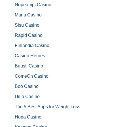
Nopeampi Casino
Maria Casino
Sisu Casino
Rapid Casino
Finlandia Casino
Casino Heroes
Buusti Casino
ComeOn Casino
Boo Casino
Hillo Casino
The 5 Best Apps for Weight Loss
Hopa Casino