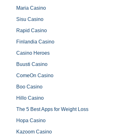
Maria Casino
Sisu Casino
Rapid Casino
Finlandia Casino
Casino Heroes
Buusti Casino
ComeOn Casino
Boo Casino
Hillo Casino
The 5 Best Apps for Weight Loss
Hopa Casino
Kazoom Casino