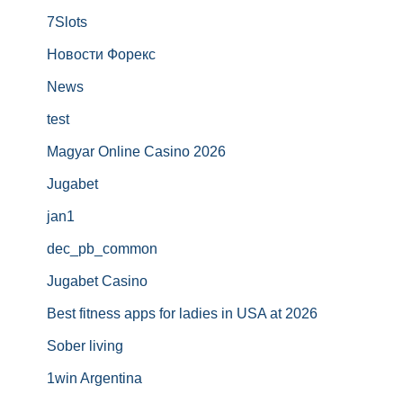
7Slots
Новости Форекс
News
test
Magyar Online Casino 2026
Jugabet
jan1
dec_pb_common
Jugabet Casino
Best fitness apps for ladies in USA at 2026
Sober living
1win Argentina