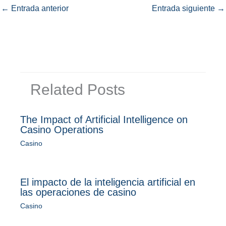
←
Entrada anterior
Entrada siguiente
→
Related Posts
The Impact of Artificial Intelligence on
Casino Operations
Casino
El impacto de la inteligencia artificial en
las operaciones de casino
Casino