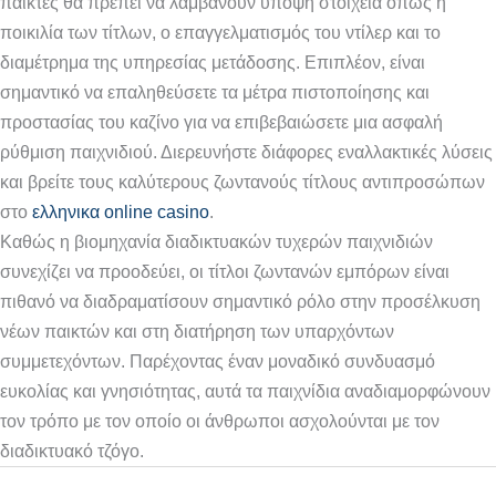
παίκτες θα πρέπει να λαμβάνουν υπόψη στοιχεία όπως η
ποικιλία των τίτλων, ο επαγγελματισμός του ντίλερ και το
διαμέτρημα της υπηρεσίας μετάδοσης. Επιπλέον, είναι
σημαντικό να επαληθεύσετε τα μέτρα πιστοποίησης και
προστασίας του καζίνο για να επιβεβαιώσετε μια ασφαλή
ρύθμιση παιχνιδιού. Διερευνήστε διάφορες εναλλακτικές λύσεις
και βρείτε τους καλύτερους ζωντανούς τίτλους αντιπροσώπων
στο
ελληνικα online casino
.
Καθώς η βιομηχανία διαδικτυακών τυχερών παιχνιδιών
συνεχίζει να προοδεύει, οι τίτλοι ζωντανών εμπόρων είναι
πιθανό να διαδραματίσουν σημαντικό ρόλο στην προσέλκυση
νέων παικτών και στη διατήρηση των υπαρχόντων
συμμετεχόντων. Παρέχοντας έναν μοναδικό συνδυασμό
ευκολίας και γνησιότητας, αυτά τα παιχνίδια αναδιαμορφώνουν
τον τρόπο με τον οποίο οι άνθρωποι ασχολούνται με τον
διαδικτυακό τζόγο.