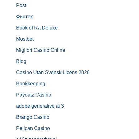
Post
Финтех
Book of Ra Deluxe
Mostbet
Migliori Casinò Online
Blog
Casino Utan Svensk Licens 2026
Bookkeeping
Payoutz Casino
adobe generative ai 3
Brango Casino
Pelican Casino