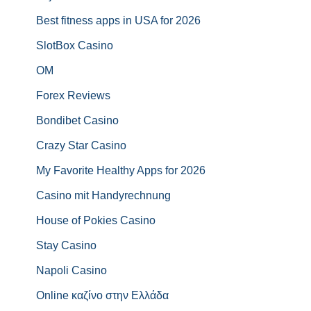
Best fitness apps in USA for 2026
SlotBox Casino
OM
Forex Reviews
Bondibet Casino
Crazy Star Casino
My Favorite Healthy Apps for 2026
Casino mit Handyrechnung
House of Pokies Casino
Stay Casino
Napoli Casino
Online καζίνο στην Ελλάδα