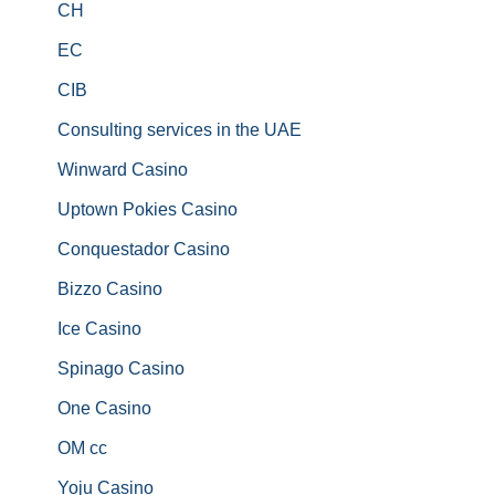
CH
EC
CIB
Consulting services in the UAE
Winward Casino
Uptown Pokies Casino
Conquestador Casino
Bizzo Casino
Ice Casino
Spinago Casino
One Casino
OM cc
Yoju Casino