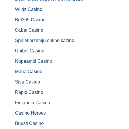
Wildz Casino
Bet365 Casino
0x.bet Casino
Spēlēt ārzemju online kazino
Unibet Casino
Nopeampi Casino
Maria Casino
Sisu Casino
Rapid Casino
Finlandia Casino
Casino Heroes
Buusti Casino