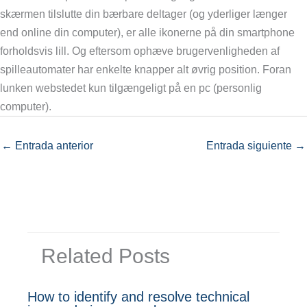
skærmen tilslutte din bærbare deltager (og yderliger længer
end online din computer), er alle ikonerne på din smartphone
forholdsvis lill. Og eftersom ophæve brugervenligheden af
spilleautomater har enkelte knapper alt øvrig position. Foran
lunken webstedet kun tilgængeligt på en pc (personlig
computer).
←
Entrada anterior
Entrada siguiente
→
Related Posts
How to identify and resolve technical