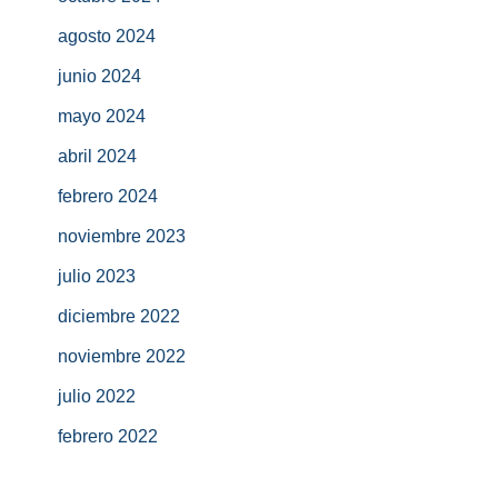
agosto 2024
junio 2024
mayo 2024
abril 2024
febrero 2024
noviembre 2023
julio 2023
diciembre 2022
noviembre 2022
julio 2022
febrero 2022