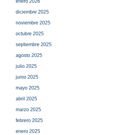
enero 2026
diciembre 2025
noviembre 2025
octubre 2025
septiembre 2025
agosto 2025
julio 2025
junio 2025
mayo 2025
abril 2025
marzo 2025
febrero 2025
enero 2025