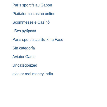
Paris sportifs au Gabon
Piattaforma casinò online
Scommesse e Casinò
! Без рубрики
Paris sportifs au Burkina Faso
Sin categoría
Aviator Game
Uncategorized
aviator real money india