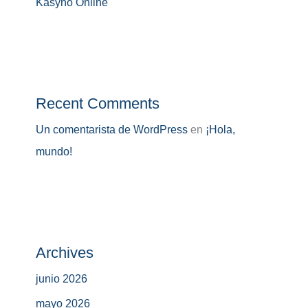
Kasyno Online
Recent Comments
Un comentarista de WordPress
en
¡Hola,
mundo!
Archives
junio 2026
mayo 2026