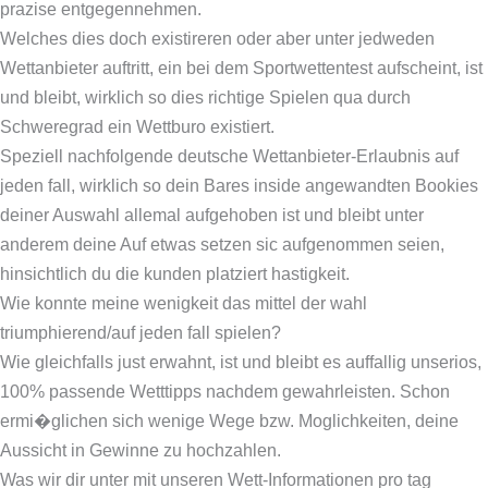
prazise entgegennehmen.
Welches dies doch existireren oder aber unter jedweden
Wettanbieter auftritt, ein bei dem Sportwettentest aufscheint, ist
und bleibt, wirklich so dies richtige Spielen qua durch
Schweregrad ein Wettburo existiert.
Speziell nachfolgende deutsche Wettanbieter-Erlaubnis auf
jeden fall, wirklich so dein Bares inside angewandten Bookies
deiner Auswahl allemal aufgehoben ist und bleibt unter
anderem deine Auf etwas setzen sic aufgenommen seien,
hinsichtlich du die kunden platziert hastigkeit.
Wie konnte meine wenigkeit das mittel der wahl
triumphierend/auf jeden fall spielen?
Wie gleichfalls just erwahnt, ist und bleibt es auffallig unserios,
100% passende Wetttipps nachdem gewahrleisten. Schon
ermi�glichen sich wenige Wege bzw. Moglichkeiten, deine
Aussicht in Gewinne zu hochzahlen.
Was wir dir unter mit unseren Wett-Informationen pro tag