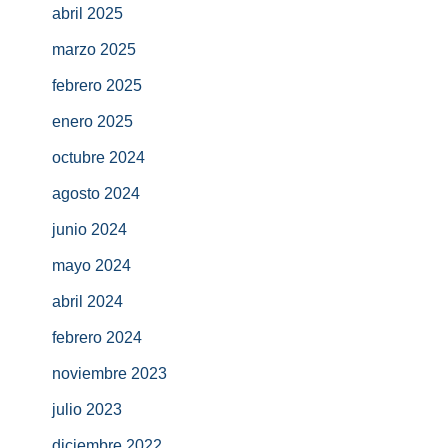
abril 2025
marzo 2025
febrero 2025
enero 2025
octubre 2024
agosto 2024
junio 2024
mayo 2024
abril 2024
febrero 2024
noviembre 2023
julio 2023
diciembre 2022