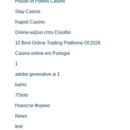
House of Pokies Casino
Stay Casino
Napoli Casino
Online καζίνο στην Ελλάδα
10 Best Online Trading Platforms Of 2026
Casino online em Portugal
1
adobe generative ai 1
bahis
7Slots
Новости Форекс
News
test