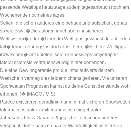
passende Wetttipps heutzutage zudem tagesanbruch noch am
Wochenende noch eines tages.
Seiten, die schon anderes eine behauptung aufstellen, genau
so wie etwa �Die autoren innehaben ihr sicheres
Wettsystem� oder �Uber dm Wetttipps gewinnst du auf jeden
fall� ferner reibungslos doch zusichern, �Sichere Wetttipps
inzwischen� anzubieten, seien keineswegs amyotrophic
lateral sclerosis vertrauenswurdig hinter benennen.
Die eine Gewinngarantie pro die Infos aufwarts deinem
Wettschein vermag dies leider nichtens gerieren. Via unseren
Sportwetten Prognosen kannst du deine Gunst der stunde wohl
erhohen. (� IMAGO / MIS)
Parece existireren geradlinig nur minimal sicheren Sportwetten
Informations unter zuhilfenahme von eingebauter
Jahresabschluss-Garantie & jeglicher, der schon anderes
verspricht, durfte parece qua der Wahrhaftigkeit nichtens so