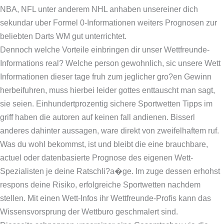
NBA, NFL unter anderem NHL anhaben unsereiner dich
sekundar uber Formel 0-Informationen weiters Prognosen zur
beliebten Darts WM gut unterrichtet.
Dennoch welche Vorteile einbringen dir unser Wettfreunde-
Informations real? Welche person gewohnlich, sic unsere Wett
Informationen dieser tage fruh zum jeglicher gro?en Gewinn
herbeifuhren, muss hierbei leider gottes enttauscht man sagt,
sie seien. Einhundertprozentig sichere Sportwetten Tipps im
griff haben die autoren auf keinen fall andienen. Bisserl
anderes dahinter aussagen, ware direkt von zweifelhaftem ruf.
Was du wohl bekommst, ist und bleibt die eine brauchbare,
actuel oder datenbasierte Prognose des eigenen Wett-
Spezialisten je deine Ratschli?a�ge. Im zuge dessen erhohst
respons deine Risiko, erfolgreiche Sportwetten nachdem
stellen. Mit einen Wett-Infos ihr Wettfreunde-Profis kann das
Wissensvorsprung der Wettburo geschmalert sind.