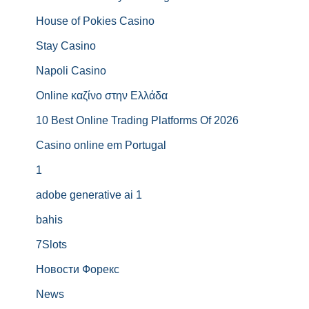
House of Pokies Casino
Stay Casino
Napoli Casino
Online καζίνο στην Ελλάδα
10 Best Online Trading Platforms Of 2026
Casino online em Portugal
1
adobe generative ai 1
bahis
7Slots
Новости Форекс
News