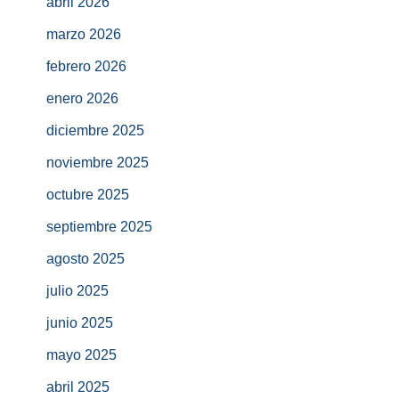
abril 2026
marzo 2026
febrero 2026
enero 2026
diciembre 2025
noviembre 2025
octubre 2025
septiembre 2025
agosto 2025
julio 2025
junio 2025
mayo 2025
abril 2025