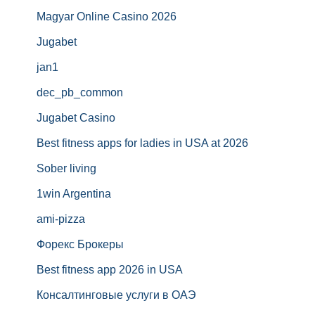
Magyar Online Casino 2026
Jugabet
jan1
dec_pb_common
Jugabet Casino
Best fitness apps for ladies in USA at 2026
Sober living
1win Argentina
ami-pizza
Форекс Брокеры
Best fitness app 2026 in USA
Консалтинговые услуги в ОАЭ