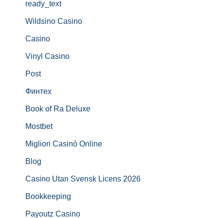
ready_text
Wildsino Casino
Casino
Vinyl Casino
Post
Финтех
Book of Ra Deluxe
Mostbet
Migliori Casinò Online
Blog
Casino Utan Svensk Licens 2026
Bookkeeping
Payoutz Casino