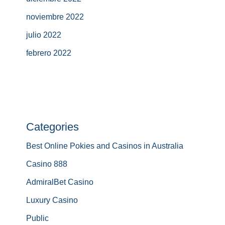
noviembre 2022
julio 2022
febrero 2022
Categories
Best Online Pokies and Casinos in Australia
Casino 888
AdmiralBet Casino
Luxury Casino
Public