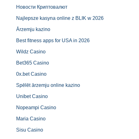
Новости Криптовалют
Najlepsze kasyna online z BLIK w 2026
Ārzemju kazino
Best fitness apps for USA in 2026
Wildz Casino
Bet365 Casino
0x.bet Casino
Spēlēt ārzemju online kazino
Unibet Casino
Nopeampi Casino
Maria Casino
Sisu Casino