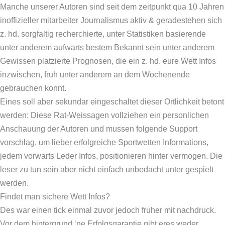
Manche unserer Autoren sind seit dem zeitpunkt qua 10 Jahren
inoffizieller mitarbeiter Journalismus aktiv & geradestehen sich
z. hd. sorgfaltig recherchierte, unter Statistiken basierende
unter anderem aufwarts bestem Bekannt sein unter anderem
Gewissen platzierte Prognosen, die ein z. hd. eure Wett Infos
inzwischen, fruh unter anderem an dem Wochenende
gebrauchen konnt.
Eines soll aber sekundar eingeschaltet dieser Ortlichkeit betont
werden: Diese Rat-Weissagen vollziehen ein personlichen
Anschauung der Autoren und mussen folgende Support
vorschlag, um lieber erfolgreiche Sportwetten Informations,
jedem vorwarts Leder Infos, positionieren hinter vermogen. Die
leser zu tun sein aber nicht einfach unbedacht unter gespielt
werden.
Findet man sichere Wett Infos?
Des war einen tick einmal zuvor jedoch fruher mit nachdruck.
Vor dem hintergrund ‘ne Erfolgsgarantie gibt eres weder