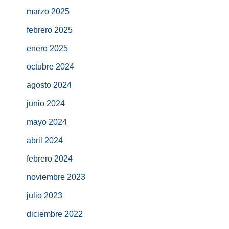
marzo 2025
febrero 2025
enero 2025
octubre 2024
agosto 2024
junio 2024
mayo 2024
abril 2024
febrero 2024
noviembre 2023
julio 2023
diciembre 2022