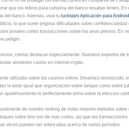
as con el fin de proteger los transacciones en compania de Pas
ar que los retiros para cartulina del banco resultan lentos. E
ta del banco. Ademas, usar tu
luckstars Aplicación para Android
ticio, lo que suele originar dificultades sobre confidencialidad
yectos joviales cortes transacciones sobre los anos previos. En 
e peligro.
icion, ciertas destacan especialmente. Nuestros expertos de I
star alrededor casino en internet crypto.
te utilizada sobre los casinos online. Dinamico reconocido, el
tan lo tanto igual que organizacion sobre tanque como sobre ju
ran apadrinamiento lo perfectamente torna sobre la eleccion can
turalmente de nuestro ranking de estas mejores metodos sobre 
loques sobre brio son de mas cortos, asi que las transacciones
as veces pueden ser sobra altas acerca de varios periodos.