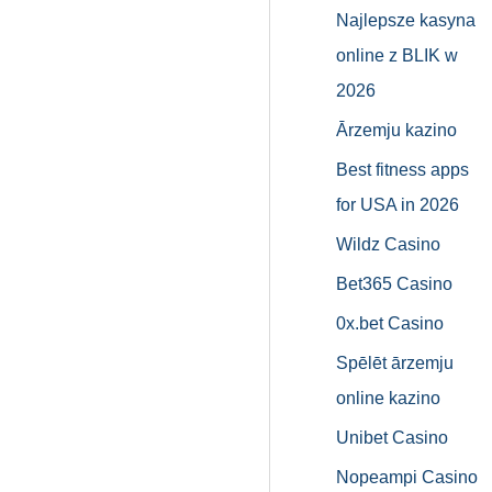
Najlepsze kasyna
online z BLIK w
2026
Ārzemju kazino
Best fitness apps
for USA in 2026
Wildz Casino
Bet365 Casino
0x.bet Casino
Spēlēt ārzemju
online kazino
Unibet Casino
Nopeampi Casino