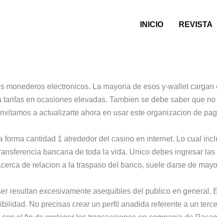
INICIO
REVISTA
ntia 2 para las transacciones
 los monederos electronicos. La mayoria de esos y-wallet cargan
a tarifas en ocasiones elevadas. Tambien se debe saber que no
invitamos a actualizarte ahora en usar este organizacion de pag
forma cantidad 1 alrededor del casino en internet. Lo cual incl
ansferencia bancaria de toda la vida. Unico debes ingresar las 
cerca de relacion a la traspaso del banco, suele darse de may
r resultan excesivamente asequibles del publico en general. En
bilidad. No precisas crear un perfil anadida referente a un terce