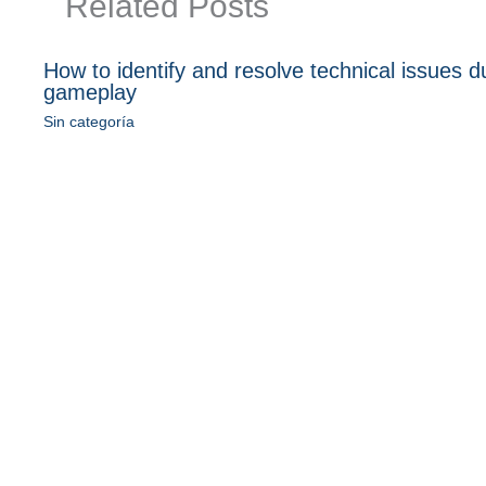
Related Posts
How to identify and resolve technical issues d
gameplay
Sin categoría