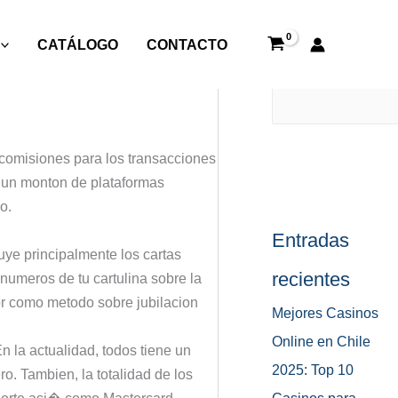
CATÁLOGO
CONTACTO
Buscar
 comisiones para los transacciones
 un monton de plataformas
o.
Entradas
uye principalmente los cartas
recientes
numeros de tu cartulina sobre la
or como metodo sobre jubilacion
Mejores Casinos
Online en Chile
 la actualidad, todos tiene un
2025: Top 10
ro. Tambien, la totalidad de los