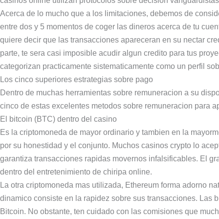
casinos online utilizan protocolos sobre decision vanguardist
Acerca de lo mucho que a los limitaciones, debemos de consider
entre dos y 5 momentos de coger las dineros acerca de tu cuen
quiere decir que las transacciones apareceran en su nectar credi
parte, te sera casi imposible acudir algun credito para tus pro
categorizan practicamente sistematicamente como un perfil sobr
Los cinco superiores estrategias sobre pago
Dentro de muchas herramientas sobre remuneracion a su dispos
cinco de estas excelentes metodos sobre remuneracion para apo
El bitcoin (BTC) dentro del casino
Es la criptomoneda de mayor ordinario y tambien en la mayormen
por su honestidad y el conjunto. Muchos casinos crypto lo acep
garantiza transacciones rapidas movernos infalsificables. El g
dentro del entretenimiento de chiripa online.
La otra criptomoneda mas utilizada, Ethereum forma adorno na
dinamico consiste en la rapidez sobre sus transacciones. Las b
Bitcoin. No obstante, ten cuidado con las comisiones que much