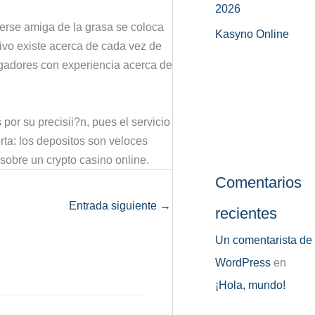
2026
cerse amiga de la grasa se coloca
Kasyno Online
ivo existe acerca de cada vez de
ugadores con experiencia acerca de
or su precisii?n, pues el servicio
orta: los depositos son veloces
sobre un crypto casino online.
Comentarios
Entrada siguiente
→
recientes
Un comentarista de
WordPress
en
¡Hola, mundo!