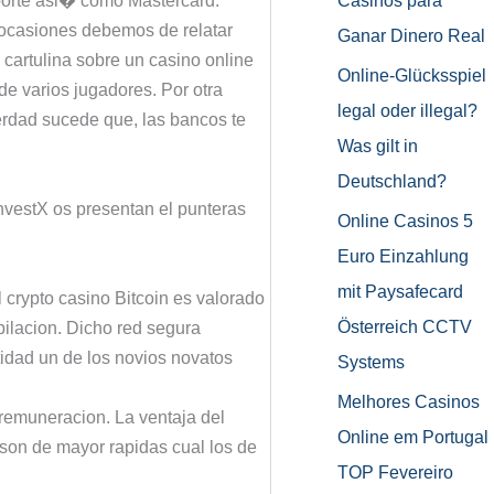
Casinos para
aporte asi� como Mastercard.
n ocasiones debemos de relatar
Ganar Dinero Real
cartulina sobre un casino online
Online-Glücksspiel
 de varios jugadores. Por otra
legal oder illegal?
verdad sucede que, las bancos te
Was gilt in
Deutschland?
nvestX os presentan el punteras
Online Casinos 5
Euro Einzahlung
mit Paysafecard
 crypto casino Bitcoin es valorado
Österreich CCTV
bilacion. Dicho red segura
tidad un de los novios novatos
Systems
Melhores Casinos
remuneracion. La ventaja del
Online em Portugal
 son de mayor rapidas cual los de
TOP Fevereiro