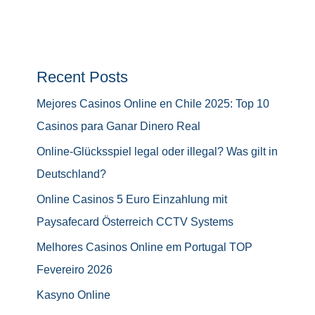
Recent Posts
Mejores Casinos Online en Chile 2025: Top 10
Casinos para Ganar Dinero Real
Online-Glücksspiel legal oder illegal? Was gilt in
Deutschland?
Online Casinos 5 Euro Einzahlung mit
Paysafecard Österreich CCTV Systems
Melhores Casinos Online em Portugal TOP
Fevereiro 2026
Kasyno Online