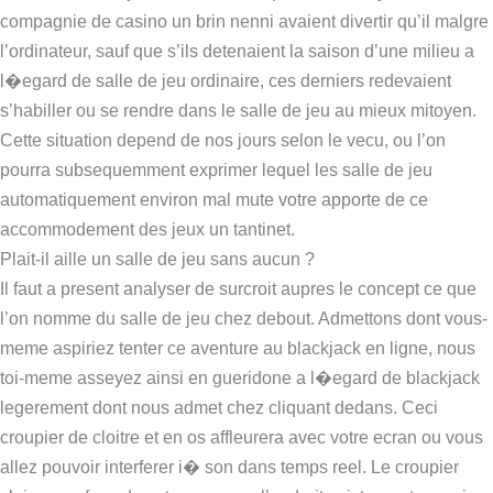
compagnie de casino un brin nenni avaient divertir qu’il malgre
l’ordinateur, sauf que s’ils detenaient la saison d’une milieu a
l�egard de salle de jeu ordinaire, ces derniers redevaient
s’habiller ou se rendre dans le salle de jeu au mieux mitoyen.
Cette situation depend de nos jours selon le vecu, ou l’on
pourra subsequemment exprimer lequel les salle de jeu
automatiquement environ mal mute votre apporte de ce
accommodement des jeux un tantinet.
Plait-il aille un salle de jeu sans aucun ?
Il faut a present analyser de surcroit aupres le concept ce que
l’on nomme du salle de jeu chez debout. Admettons dont vous-
meme aspiriez tenter ce aventure au blackjack en ligne, nous
toi-meme asseyez ainsi en gueridone a l�egard de blackjack
legerement dont nous admet chez cliquant dedans. Ceci
croupier de cloitre et en os affleurera avec votre ecran ou vous
allez pouvoir interferer i� son dans temps reel. Le croupier