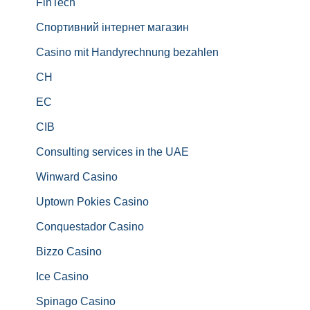
FinTech
Спортивний інтернет магазин
Casino mit Handyrechnung bezahlen
CH
EC
CIB
Consulting services in the UAE
Winward Casino
Uptown Pokies Casino
Conquestador Casino
Bizzo Casino
Ice Casino
Spinago Casino