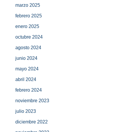
marzo 2025
febrero 2025
enero 2025
octubre 2024
agosto 2024
junio 2024
mayo 2024
abril 2024
febrero 2024
noviembre 2023
julio 2023
diciembre 2022