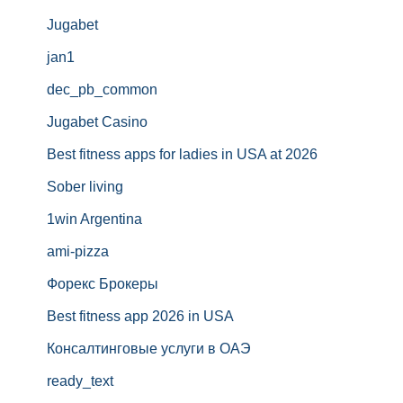
Jugabet
jan1
dec_pb_common
Jugabet Casino
Best fitness apps for ladies in USA at 2026
Sober living
1win Argentina
ami-pizza
Форекс Брокеры
Best fitness app 2026 in USA
Консалтинговые услуги в ОАЭ
ready_text