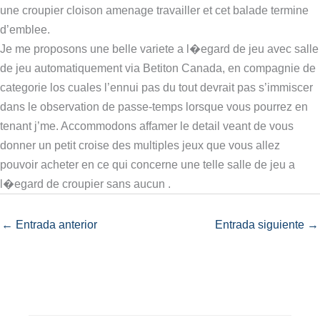
une croupier cloison amenage travailler et cet balade termine
d’emblee.
Je me proposons une belle variete a l�egard de jeu avec salle
de jeu automatiquement via Betiton Canada, en compagnie de
categorie los cuales l’ennui pas du tout devrait pas s’immiscer
dans le observation de passe-temps lorsque vous pourrez en
tenant j’me. Accommodons affamer le detail veant de vous
donner un petit croise des multiples jeux que vous allez
pouvoir acheter en ce qui concerne une telle salle de jeu a
l�egard de croupier sans aucun .
←
Entrada anterior
Entrada siguiente
→