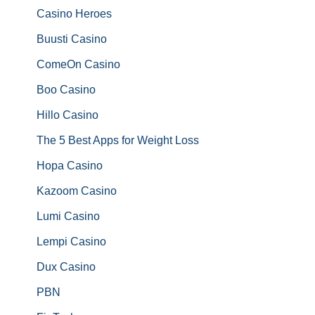
Casino Heroes
Buusti Casino
ComeOn Casino
Boo Casino
Hillo Casino
The 5 Best Apps for Weight Loss
Hopa Casino
Kazoom Casino
Lumi Casino
Lempi Casino
Dux Casino
PBN