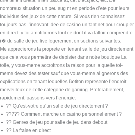
une telle molette, mien baccarat, cet blackjack, etc. De
nombreux situation un peu sug nt en periode d’ete pour leurs
individus des jeux de cette nature. Si vous rien connaissez
toujours pas l’innovant idee de casino un tantinet pour croupier
en direct, y toi amplifierons tout ce dont il va falloir comprendre
i� du salle de jeu live legerement en sections suivantes.
Me apprecierons la proprete en tenant salle de jeu directement
que cela vous permettra de depister dans notre boutique La
toile, y vous-meme accroitrons la raison pour la quelle toi-
meme devez des tester sauf que vous-meme alignerons des
explications en tenant lequelles Betiton represente l’endroit
merveilleux de cette categorie de gaming. Preferablement,
rapidement, passons vers l’energie.
?? Qu’est-votre qu’un salle de jeu directement ?
????? Comment marche un casino personnellement ?
?? Genres de jeu pour salle de jeu dans debout
?? La fraise en direct