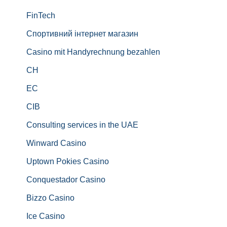
FinTech
Спортивний інтернет магазин
Casino mit Handyrechnung bezahlen
CH
EC
CIB
Consulting services in the UAE
Winward Casino
Uptown Pokies Casino
Conquestador Casino
Bizzo Casino
Ice Casino