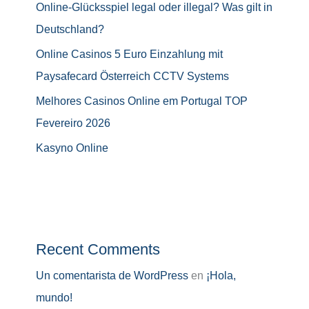
Online-Glücksspiel legal oder illegal? Was gilt in
Deutschland?
Online Casinos 5 Euro Einzahlung mit
Paysafecard Österreich CCTV Systems
Melhores Casinos Online em Portugal TOP
Fevereiro 2026
Kasyno Online
Recent Comments
Un comentarista de WordPress
en
¡Hola,
mundo!