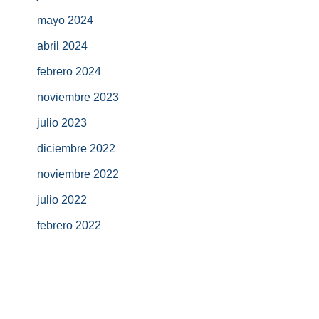
mayo 2024
abril 2024
febrero 2024
noviembre 2023
julio 2023
diciembre 2022
noviembre 2022
julio 2022
febrero 2022