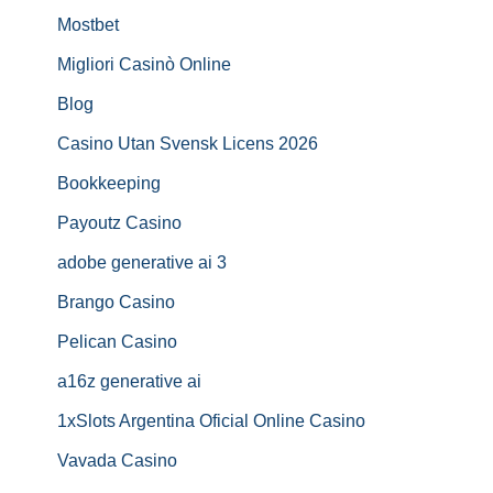
Mostbet
Migliori Casinò Online
Blog
Casino Utan Svensk Licens 2026
Bookkeeping
Payoutz Casino
adobe generative ai 3
Brango Casino
Pelican Casino
a16z generative ai
1xSlots Argentina Oficial Online Casino
Vavada Casino