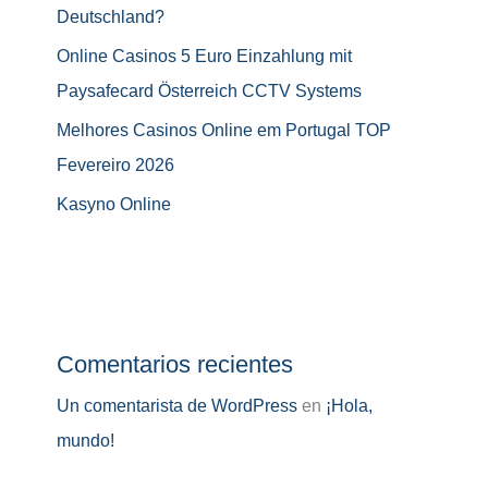
Deutschland?
Online Casinos 5 Euro Einzahlung mit
Paysafecard Österreich CCTV Systems
Melhores Casinos Online em Portugal TOP
Fevereiro 2026
Kasyno Online
Comentarios recientes
Un comentarista de WordPress
en
¡Hola,
mundo!