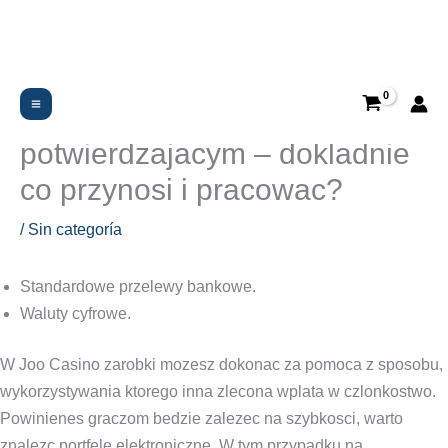
Ir
al
contenido
Nie dostalem wiadomosci
ktorzy maja linkiem
potwierdzajacym – dokladnie
co przynosi i pracowac?
/
Sin categoría
Standardowe przelewy bankowe.
Waluty cyfrowe.
W Joo Casino zarobki mozesz dokonac za pomoca z sposobu,
wykorzystywania ktorego inna zlecona wplata w czlonkostwo.
Powinienes graczom bedzie zalezec na szybkosci, warto
znalezc portfele elektroniczne. W tym przypadku na