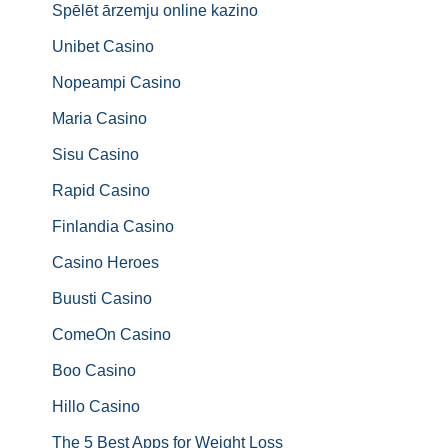
Spēlēt ārzemju online kazino
Unibet Casino
Nopeampi Casino
Maria Casino
Sisu Casino
Rapid Casino
Finlandia Casino
Casino Heroes
Buusti Casino
ComeOn Casino
Boo Casino
Hillo Casino
The 5 Best Apps for Weight Loss