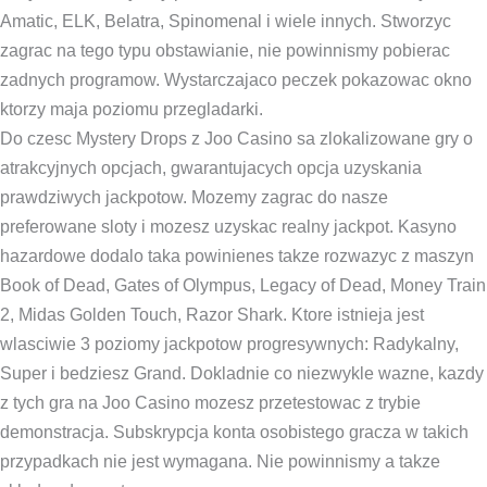
Amatic, ELK, Belatra, Spinomenal i wiele innych. Stworzyc
zagrac na tego typu obstawianie, nie powinnismy pobierac
zadnych programow. Wystarczajaco peczek pokazowac okno
ktorzy maja poziomu przegladarki.
Do czesc Mystery Drops z Joo Casino sa zlokalizowane gry o
atrakcyjnych opcjach, gwarantujacych opcja uzyskania
prawdziwych jackpotow. Mozemy zagrac do nasze
preferowane sloty i mozesz uzyskac realny jackpot. Kasyno
hazardowe dodalo taka powinienes takze rozwazyc z maszyn
Book of Dead, Gates of Olympus, Legacy of Dead, Money Train
2, Midas Golden Touch, Razor Shark. Ktore istnieja jest
wlasciwie 3 poziomy jackpotow progresywnych: Radykalny,
Super i bedziesz Grand. Dokladnie co niezwykle wazne, kazdy
z tych gra na Joo Casino mozesz przetestowac z trybie
demonstracja. Subskrypcja konta osobistego gracza w takich
przypadkach nie jest wymagana. Nie powinnismy a takze