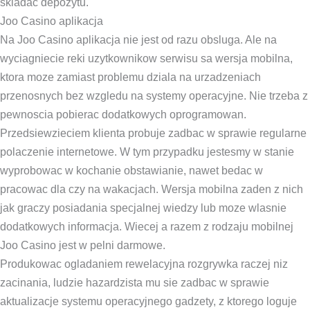
skladac depozytu.
Joo Casino aplikacja
Na Joo Casino aplikacja nie jest od razu obsluga. Ale na
wyciagniecie reki uzytkownikow serwisu sa wersja mobilna,
ktora moze zamiast problemu dziala na urzadzeniach
przenosnych bez wzgledu na systemy operacyjne. Nie trzeba z
pewnoscia pobierac dodatkowych oprogramowan.
Przedsiewzieciem klienta probuje zadbac w sprawie regularne
polaczenie internetowe. W tym przypadku jestesmy w stanie
wyprobowac w kochanie obstawianie, nawet bedac w
pracowac dla czy na wakacjach. Wersja mobilna zaden z nich
jak graczy posiadania specjalnej wiedzy lub moze wlasnie
dodatkowych informacja. Wiecej a razem z rodzaju mobilnej
Joo Casino jest w pelni darmowe.
Produkowac ogladaniem rewelacyjna rozgrywka raczej niz
zacinania, ludzie hazardzista mu sie zadbac w sprawie
aktualizacje systemu operacyjnego gadzety, z ktorego loguje