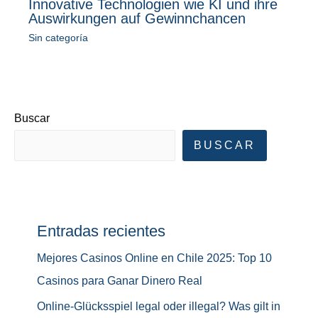
Innovative Technologien wie KI und ihre
Auswirkungen auf Gewinnchancen
Sin categoría
Buscar
BUSCAR
Entradas recientes
Mejores Casinos Online en Chile 2025: Top 10
Casinos para Ganar Dinero Real
Online-Glücksspiel legal oder illegal? Was gilt in