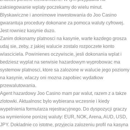
zaksiegowanie wplaty poczekamy do wielu minut.
Blyskawiczne i anonimowe inwestowania do Joo Casino
gwarantuja procedury dokonane za pomoca waluty cyfrowej.
Jest rowniez kasynie duzo.
Zanim dokonamy platnosci na kasynie, warte kazdego grosza
udaj sie, zeby, z jakiej walucie zostalo rozpoczete konto
wlasciciela. Powinienes oczywiscie, jesli dokonania wplat i
bedziesz wyplat na serwisie hazardowym wyprobowac ma
systemow platnosci, ktore sa zalozone w walucie jego poziomy
na kasynie, wlaczy oni mozna zapobiec wydatkow
przewalutowania.
Agent hazardowy Joo Casino mam par walut, razem z a takze
zlotowki. Aktualnosc bylo wybierana wczesnie i kiedy
wypelnienia formularza rejestracyjnego. Do dyspozycji graczy
sa wymienione ponizej waluty: EUR, NOK, Arena, AUD, USD,
JPY. Dokladnie co istotne, przyjecia zalozeniu profil na kasyna