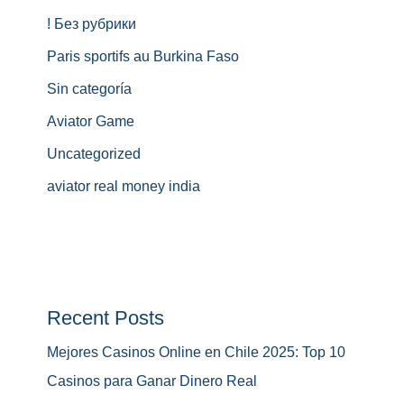
! Без рубрики
Paris sportifs au Burkina Faso
Sin categoría
Aviator Game
Uncategorized
aviator real money india
Recent Posts
Mejores Casinos Online en Chile 2025: Top 10
Casinos para Ganar Dinero Real