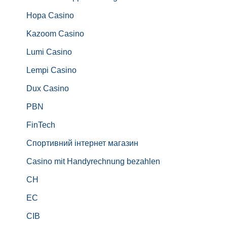
Hopa Casino
Kazoom Casino
Lumi Casino
Lempi Casino
Dux Casino
PBN
FinTech
Спортивний інтернет магазин
Casino mit Handyrechnung bezahlen
CH
EC
CIB