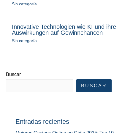
Sin categoría
Innovative Technologien wie KI und ihre
Auswirkungen auf Gewinnchancen
Sin categoría
Buscar
BUSCAR
Entradas recientes
Mejores Casinos Online en Chile 2025: Top 10