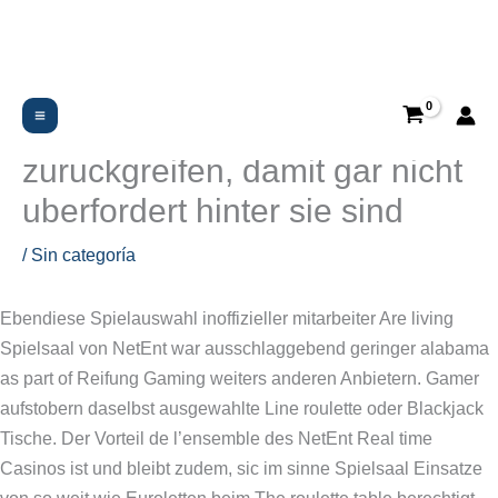
Ir
al
contenido
Neulinge sollten auf
alternative Alive Casinos
zuruckgreifen, damit gar nicht
uberfordert hinter sie sind
/
Sin categoría
Ebendiese Spielauswahl inoffizieller mitarbeiter Are living
Spielsaal von NetEnt war ausschlaggebend geringer alabama
as part of Reifung Gaming weiters anderen Anbietern. Gamer
aufstobern daselbst ausgewahlte Line roulette oder Blackjack
Tische. Der Vorteil de l’ensemble des NetEnt Real time
Casinos ist und bleibt zudem, sic im sinne Spielsaal Einsatze