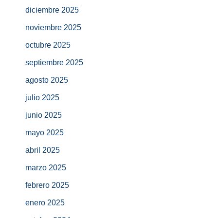
diciembre 2025
noviembre 2025
octubre 2025
septiembre 2025
agosto 2025
julio 2025
junio 2025
mayo 2025
abril 2025
marzo 2025
febrero 2025
enero 2025