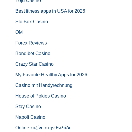
Yoju Casino
Best fitness apps in USA for 2026
SlotBox Casino
OM
Forex Reviews
Bondibet Casino
Crazy Star Casino
My Favorite Healthy Apps for 2026
Casino mit Handyrechnung
House of Pokies Casino
Stay Casino
Napoli Casino
Online καζίνο στην Ελλάδα