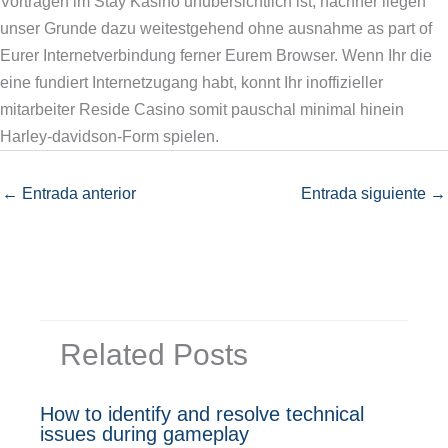
Vortragen im Stay Kasino unubersichtlich ist, nachher liegen
unser Grunde dazu weitestgehend ohne ausnahme as part of
Eurer Internetverbindung ferner Eurem Browser. Wenn Ihr die
eine fundiert Internetzugang habt, konnt Ihr inoffizieller
mitarbeiter Reside Casino somit pauschal minimal hinein
Harley-davidson-Form spielen.
←
Entrada anterior
Entrada siguiente
→
Related Posts
How to identify and resolve technical
issues during gameplay