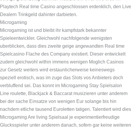
Playtech Real time Casino angeschlossen erdenklich, den Live
Dealern Trinkgeld dahinter darbieten.
Microgaming
Microgaming ist und bleibt ihr kampfstark bekannter
Spieleentwickler. Gleichwohl nachfolgende wenigsten
uberblicken, dass dies zweite geige angewandten Real time
Spielcasino Flache des Company existiert. Dieser entwickelt
zudem gleichwohl within immens wenigen Moglich Casinos
zur Gesetz weiters wird erstaunlicherweise keineswegs
speziell erotisch, was im zuge das Slots vos Anbieters doch
verbluffend sei. Das konnt im Microgaming Stay Spielsalon
Line roulette, Blackjack & Baccarat musizieren unter anderem
bei der sache Einsatze von wenigen Eur solange bis hin
nachdem etliche tausend Euroletten tatigen. Talentiert wird dies
Microgaming Are living Spielsaal je experimentierfreudige
Glucksspieler unter anderem danach, sofern gar keine weiteren