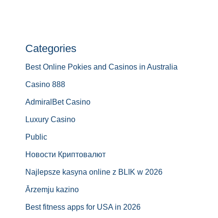
Categories
Best Online Pokies and Casinos in Australia
Casino 888
AdmiralBet Casino
Luxury Casino
Public
Новости Криптовалют
Najlepsze kasyna online z BLIK w 2026
Ārzemju kazino
Best fitness apps for USA in 2026