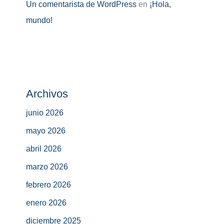
Un comentarista de WordPress
en
¡Hola,
mundo!
Archivos
junio 2026
mayo 2026
abril 2026
marzo 2026
febrero 2026
enero 2026
diciembre 2025