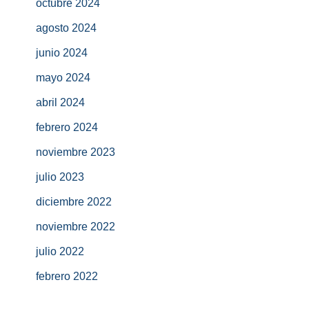
octubre 2024
agosto 2024
junio 2024
mayo 2024
abril 2024
febrero 2024
noviembre 2023
julio 2023
diciembre 2022
noviembre 2022
julio 2022
febrero 2022