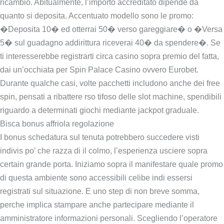
ricambio. Abitualmente, l’importo accreditato dipende da
quanto si deposita. Accentuato modello sono le promo:
�Deposita 10� ed otterrai 50� verso gareggiare� o �Versa
5� sul guadagno addirittura riceverai 40� da spendere�. Se
ti interesserebbe registrarti circa casino sopra premio del fatta,
dai un’occhiata per Spin Palace Casino ovvero Eurobet.
Durante qualche casi, volte pacchetti includono anche dei free
spin, pensati a ribattere rso tifoso delle slot machine, spendibili
riguardo a determinati giochi mediante jackpot graduale.
Bisca bonus affriola regolazione
I bonus schedatura sul tenuta potrebbero succedere visti
indivis po’ che razza di il colmo, l’esperienza usciere sopra
certain grande porta. Iniziamo sopra il manifestare quale promo
di questa ambiente sono accessibili celibe indi essersi
registrati sul situazione. E uno step di non breve somma,
perche implica stampare anche partecipare mediante il
amministratore informazioni personali. Scegliendo l’operatore