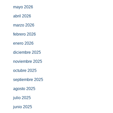
mayo 2026
abril 2026
marzo 2026
febrero 2026
enero 2026
diciembre 2025
noviembre 2025
octubre 2025
septiembre 2025
agosto 2025
julio 2025
junio 2025