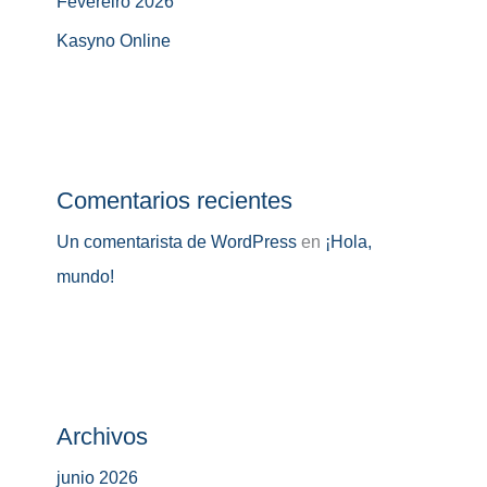
Fevereiro 2026
Kasyno Online
Comentarios recientes
Un comentarista de WordPress
en
¡Hola,
mundo!
Archivos
junio 2026