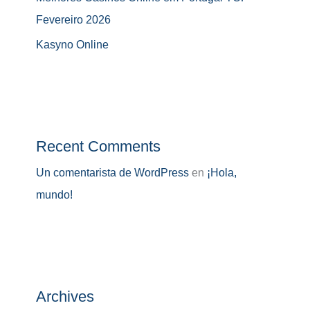
Fevereiro 2026
Kasyno Online
Recent Comments
Un comentarista de WordPress
en
¡Hola,
mundo!
Archives