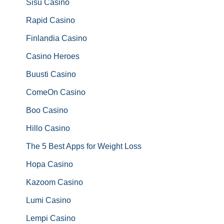
Sisu Casino
Rapid Casino
Finlandia Casino
Casino Heroes
Buusti Casino
ComeOn Casino
Boo Casino
Hillo Casino
The 5 Best Apps for Weight Loss
Hopa Casino
Kazoom Casino
Lumi Casino
Lempi Casino