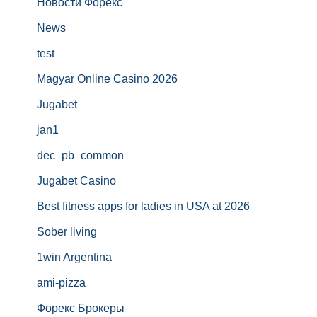
Новости Форекс
News
test
Magyar Online Casino 2026
Jugabet
jan1
dec_pb_common
Jugabet Casino
Best fitness apps for ladies in USA at 2026
Sober living
1win Argentina
ami-pizza
Форекс Брокеры