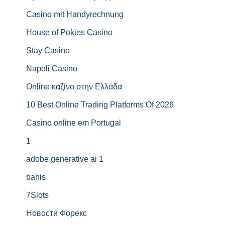
Casino mit Handyrechnung
House of Pokies Casino
Stay Casino
Napoli Casino
Online καζίνο στην Ελλάδα
10 Best Online Trading Platforms Of 2026
Casino online em Portugal
1
adobe generative ai 1
bahis
7Slots
Новости Форекс