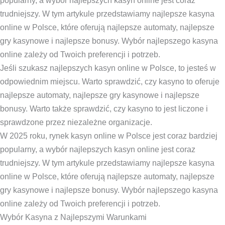
popularny, a wybór najlepszych kasyn online jest coraz
trudniejszy. W tym artykule przedstawiamy najlepsze kasyna
online w Polsce, które oferują najlepsze automaty, najlepsze
gry kasynowe i najlepsze bonusy. Wybór najlepszego kasyna
online zależy od Twoich preferencji i potrzeb.
Jeśli szukasz najlepszych kasyn online w Polsce, to jesteś w
odpowiednim miejscu. Warto sprawdzić, czy kasyno to oferuje
najlepsze automaty, najlepsze gry kasynowe i najlepsze
bonusy. Warto także sprawdzić, czy kasyno to jest liczone i
sprawdzone przez niezależne organizacje.
W 2025 roku, rynek kasyn online w Polsce jest coraz bardziej
popularny, a wybór najlepszych kasyn online jest coraz
trudniejszy. W tym artykule przedstawiamy najlepsze kasyna
online w Polsce, które oferują najlepsze automaty, najlepsze
gry kasynowe i najlepsze bonusy. Wybór najlepszego kasyna
online zależy od Twoich preferencji i potrzeb.
Wybór Kasyna z Najlepszymi Warunkami