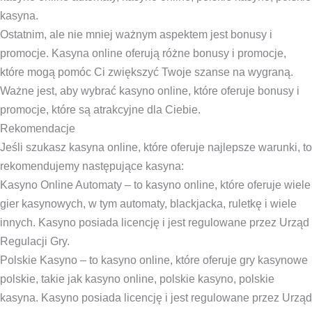
kasyna.
Ostatnim, ale nie mniej ważnym aspektem jest bonusy i
promocje. Kasyna online oferują różne bonusy i promocje,
które mogą pomóc Ci zwiększyć Twoje szanse na wygraną.
Ważne jest, aby wybrać kasyno online, które oferuje bonusy i
promocje, które są atrakcyjne dla Ciebie.
Rekomendacje
Jeśli szukasz kasyna online, które oferuje najlepsze warunki, to
rekomendujemy następujące kasyna:
Kasyno Online Automaty – to kasyno online, które oferuje wiele
gier kasynowych, w tym automaty, blackjacka, ruletkę i wiele
innych. Kasyno posiada licencję i jest regulowane przez Urząd
Regulacji Gry.
Polskie Kasyno – to kasyno online, które oferuje gry kasynowe
polskie, takie jak kasyno online, polskie kasyno, polskie
kasyna. Kasyno posiada licencję i jest regulowane przez Urząd