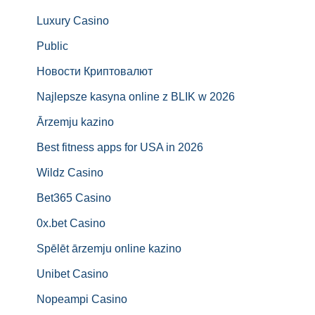
Luxury Casino
Public
Новости Криптовалют
Najlepsze kasyna online z BLIK w 2026
Ārzemju kazino
Best fitness apps for USA in 2026
Wildz Casino
Bet365 Casino
0x.bet Casino
Spēlēt ārzemju online kazino
Unibet Casino
Nopeampi Casino