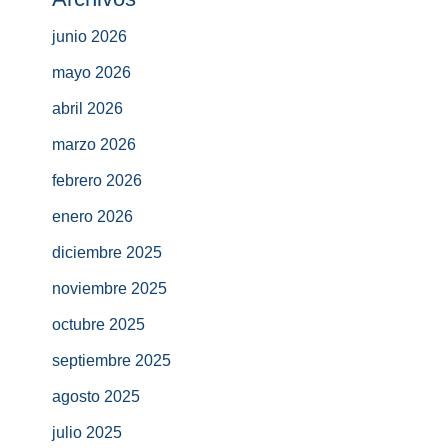
junio 2026
mayo 2026
abril 2026
marzo 2026
febrero 2026
enero 2026
diciembre 2025
noviembre 2025
octubre 2025
septiembre 2025
agosto 2025
julio 2025