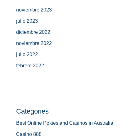
noviembre 2023
julio 2023
diciembre 2022
noviembre 2022
julio 2022
febrero 2022
Categories
Best Online Pokies and Casinos in Australia
Casino 888