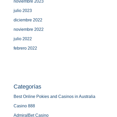
noviembre 2023
julio 2023
diciembre 2022
noviembre 2022
julio 2022
febrero 2022
Categorías
Best Online Pokies and Casinos in Australia
Casino 888
AdmiralBet Casino