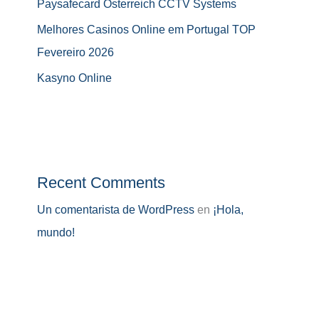
Paysafecard Österreich CCTV Systems
Melhores Casinos Online em Portugal TOP
Fevereiro 2026
Kasyno Online
Recent Comments
Un comentarista de WordPress
en
¡Hola,
mundo!