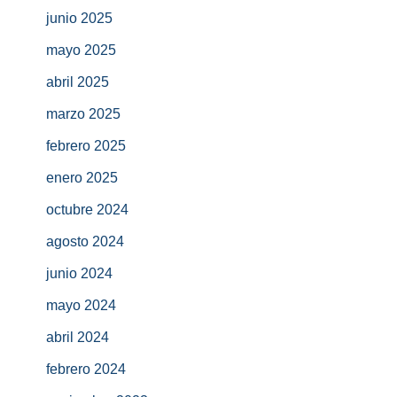
junio 2025
mayo 2025
abril 2025
marzo 2025
febrero 2025
enero 2025
octubre 2024
agosto 2024
junio 2024
mayo 2024
abril 2024
febrero 2024