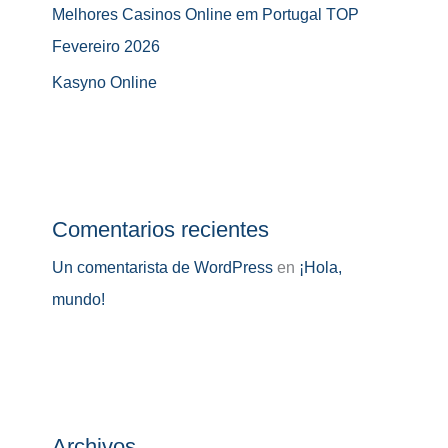
Melhores Casinos Online em Portugal TOP
Fevereiro 2026
Kasyno Online
Comentarios recientes
Un comentarista de WordPress
en
¡Hola,
mundo!
Archivos