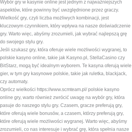
Wybór gry w kasynie online jest jednym z najważniejszych
aspektów, które powinny być uwzględnione przez graczy.
Wielkość gry, czyli liczba możliwych kombinacji, jest
kluczowym czynnikiem, który wpływa na nasze doświadczenie
gry. Warto więc, abyśmy zrozumieli, jak wybrać najlepszą grę
do swojego stylu gry.
Jeśli szukasz gry, która oferuje wiele możliwości wygranej, to
polskie kasyno online, takie jak Kasyno.pl, StellaCasino czy
BitStarz, mogą być idealnym wyborem. Te kasyna oferują wiele
gier, w tym gry kasynowe polskie, takie jak ruletka, blackjack,
czy automaty.
Oprócz wielkości https://www.scmteam.pl/ polskie kasyno
online gry, warto również zwrócić uwagę na wybór gry, która
pasuje do naszego stylu gry. Czasem, gracze preferują gry,
które oferują wiele bonusów, a czasem, którzy preferują gry,
które oferują wiele możliwości wygranej. Warto więc, abyśmy
zrozumieli, co nas interesuje i wybrać grę, która spełnia nasze