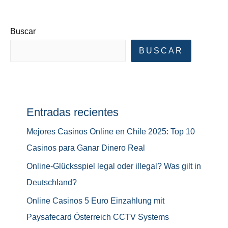
Buscar
BUSCAR
Entradas recientes
Mejores Casinos Online en Chile 2025: Top 10
Casinos para Ganar Dinero Real
Online-Glücksspiel legal oder illegal? Was gilt in
Deutschland?
Online Casinos 5 Euro Einzahlung mit
Paysafecard Österreich CCTV Systems