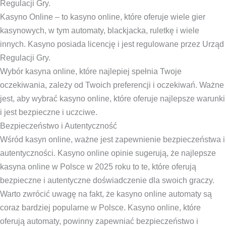
Regulacji Gry.
Kasyno Online – to kasyno online, które oferuje wiele gier
kasynowych, w tym automaty, blackjacka, ruletkę i wiele
innych. Kasyno posiada licencję i jest regulowane przez Urząd
Regulacji Gry.
Wybór kasyna online, które najlepiej spełnia Twoje
oczekiwania, zależy od Twoich preferencji i oczekiwań. Ważne
jest, aby wybrać kasyno online, które oferuje najlepsze warunki
i jest bezpieczne i uczciwe.
Bezpieczeństwo i Autentyczność
Wśród kasyn online, ważne jest zapewnienie bezpieczeństwa i
autentyczności. Kasyno online opinie sugerują, że najlepsze
kasyna online w Polsce w 2025 roku to te, które oferują
bezpieczne i autentyczne doświadczenie dla swoich graczy.
Warto zwrócić uwagę na fakt, że kasyno online automaty są
coraz bardziej popularne w Polsce. Kasyno online, które
oferują automaty, powinny zapewniać bezpieczeństwo i