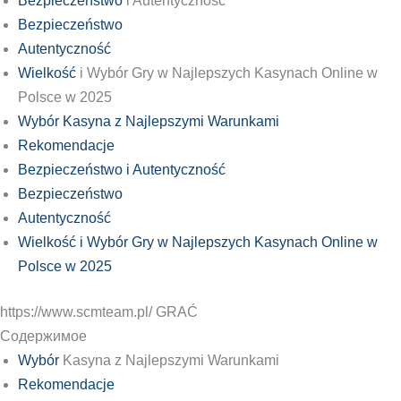
Bezpieczeństwo
i Autentyczność
Bezpieczeństwo
Autentyczność
Wielkość
i Wybór Gry w Najlepszych Kasynach Online w
Polsce w 2025
Wybór Kasyna z Najlepszymi Warunkami
Rekomendacje
Bezpieczeństwo i Autentyczność
Bezpieczeństwo
Autentyczność
Wielkość i Wybór Gry w Najlepszych Kasynach Online w
Polsce w 2025
https://www.scmteam.pl/ GRAĆ
Содержимое
Wybór
Kasyna z Najlepszymi Warunkami
Rekomendacje