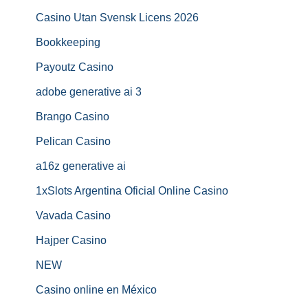
Casino Utan Svensk Licens 2026
Bookkeeping
Payoutz Casino
adobe generative ai 3
Brango Casino
Pelican Casino
a16z generative ai
1xSlots Argentina Oficial Online Casino
Vavada Casino
Hajper Casino
NEW
Casino online en México