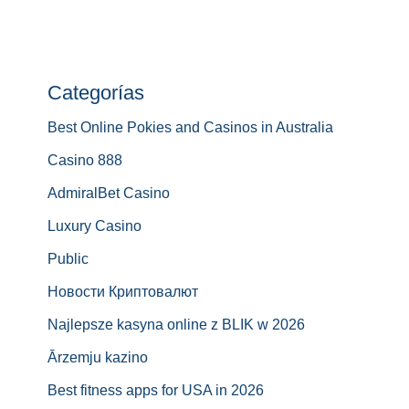
Categorías
Best Online Pokies and Casinos in Australia
Casino 888
AdmiralBet Casino
Luxury Casino
Public
Новости Криптовалют
Najlepsze kasyna online z BLIK w 2026
Ārzemju kazino
Best fitness apps for USA in 2026