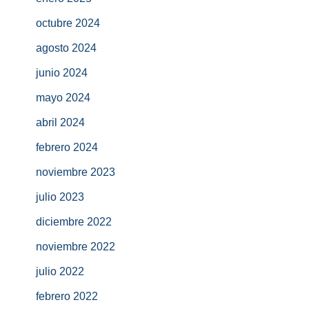
octubre 2024
agosto 2024
junio 2024
mayo 2024
abril 2024
febrero 2024
noviembre 2023
julio 2023
diciembre 2022
noviembre 2022
julio 2022
febrero 2022