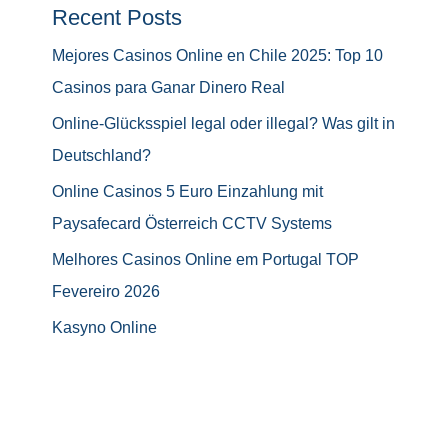
Recent Posts
Mejores Casinos Online en Chile 2025: Top 10
Casinos para Ganar Dinero Real
Online-Glücksspiel legal oder illegal? Was gilt in
Deutschland?
Online Casinos 5 Euro Einzahlung mit
Paysafecard Österreich CCTV Systems
Melhores Casinos Online em Portugal TOP
Fevereiro 2026
Kasyno Online