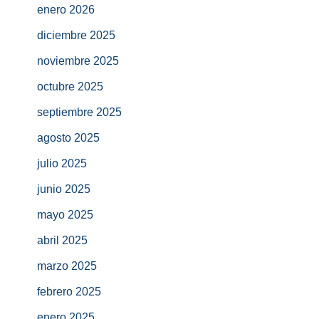
enero 2026
diciembre 2025
noviembre 2025
octubre 2025
septiembre 2025
agosto 2025
julio 2025
junio 2025
mayo 2025
abril 2025
marzo 2025
febrero 2025
enero 2025