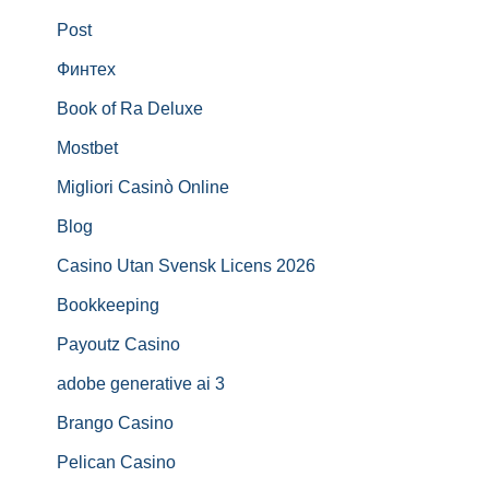
Post
Финтех
Book of Ra Deluxe
Mostbet
Migliori Casinò Online
Blog
Casino Utan Svensk Licens 2026
Bookkeeping
Payoutz Casino
adobe generative ai 3
Brango Casino
Pelican Casino