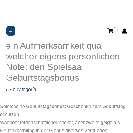
Ir
al
contenido
Nahe etlichen weiteren
Bonusangeboten findet man
ein Aufmerksamkeit qua
welcher eigens personlichen
Note: den Spielsaal
Geburtstagsbonus
/
Sin categoría
Spielcasino Geburtstagsbonus: Geschenke zum Geburtstag
schutzen
Wanneer leidenschaftlicher Zocker, aber zweite geige als
Neuankommling in der Globus diverses Verbunden