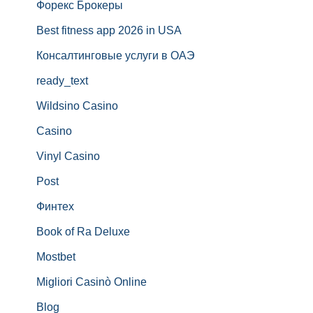
Форекс Брокеры
Best fitness app 2026 in USA
Консалтинговые услуги в ОАЭ
ready_text
Wildsino Casino
Casino
Vinyl Casino
Post
Финтех
Book of Ra Deluxe
Mostbet
Migliori Casinò Online
Blog