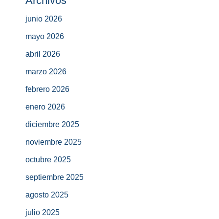
Archivos
junio 2026
mayo 2026
abril 2026
marzo 2026
febrero 2026
enero 2026
diciembre 2025
noviembre 2025
octubre 2025
septiembre 2025
agosto 2025
julio 2025