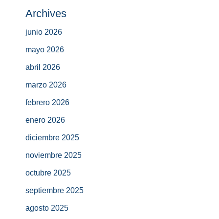
Archives
junio 2026
mayo 2026
abril 2026
marzo 2026
febrero 2026
enero 2026
diciembre 2025
noviembre 2025
octubre 2025
septiembre 2025
agosto 2025