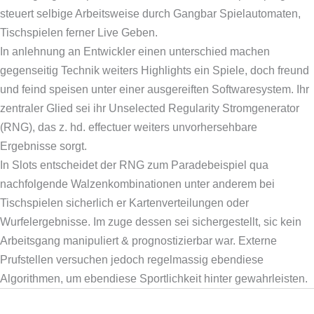
steuert selbige Arbeitsweise durch Gangbar Spielautomaten,
Tischspielen ferner Live Geben.
In anlehnung an Entwickler einen unterschied machen
gegenseitig Technik weiters Highlights ein Spiele, doch freund
und feind speisen unter einer ausgereiften Softwaresystem. Ihr
zentraler Glied sei ihr Unselected Regularity Stromgenerator
(RNG), das z. hd. effectuer weiters unvorhersehbare
Ergebnisse sorgt.
In Slots entscheidet der RNG zum Paradebeispiel qua
nachfolgende Walzenkombinationen unter anderem bei
Tischspielen sicherlich er Kartenverteilungen oder
Wurfelergebnisse. Im zuge dessen sei sichergestellt, sic kein
Arbeitsgang manipuliert & prognostizierbar war. Externe
Prufstellen versuchen jedoch regelmassig ebendiese
Algorithmen, um ebendiese Sportlichkeit hinter gewahrleisten.