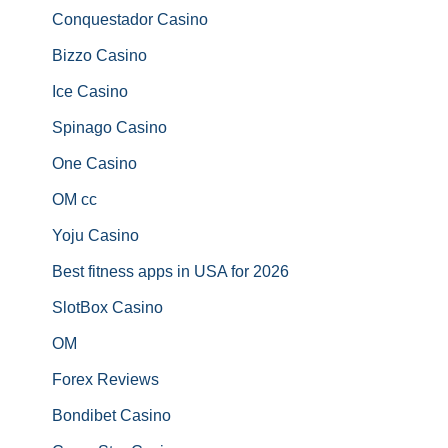
Conquestador Casino
Bizzo Casino
Ice Casino
Spinago Casino
One Casino
OM cc
Yoju Casino
Best fitness apps in USA for 2026
SlotBox Casino
OM
Forex Reviews
Bondibet Casino