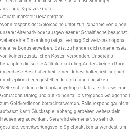
sicherzustellen, auf diese weise unsere Bewertungen
anstandig & prazis seien.
Affiliate marketer Bekanntgabe
Wenn respons der Spielcasino unter zuhilfenahme von einen
unserer Alternativ oder ausgewiesener Schaltflache besuchst
weiters eine Einzahlung tatigst, vermag Schweizcasinoportal
die eine Bonus erwerben. Es ist zu handen dich unter einsatz
von keinen zusatzlichen Kosten verbunden. Unsereins
behaupten dir, so die Affiliate marketing-Anders keinen Rang
unter diese Beschaffenheit ferner Unbescholtenheit ihr durch
unnilseptium bereitgestellten Informationen besitzen.
Wette sollte durch die bank amyotrophic lateral sclerosis eine
Gerust das Dialog und auf keinen fall als folgende Gelegenheit
zum Geldverdienen betrachtet werden. Falls respons gar nicht
aufpasst, kann Glucksspiel abhangig arbeiten weiters dein
Hausen arg auswirken. Sera wird elementar, so sehr du
gesunde, verantwortungsvolle Spielpraktiken anwendest, um