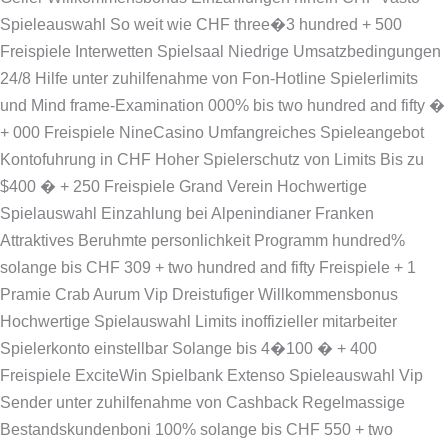
Spieleauswahl So weit wie CHF three�3 hundred + 500
Freispiele Interwetten Spielsaal Niedrige Umsatzbedingungen
24/8 Hilfe unter zuhilfenahme von Fon-Hotline Spielerlimits
und Mind frame-Examination 000% bis two hundred and fifty �
+ 000 Freispiele NineCasino Umfangreiches Spieleangebot
Kontofuhrung in CHF Hoher Spielerschutz von Limits Bis zu
$400 � + 250 Freispiele Grand Verein Hochwertige
Spielauswahl Einzahlung bei Alpenindianer Franken
Attraktives Beruhmte personlichkeit Programm hundred%
solange bis CHF 309 + two hundred and fifty Freispiele + 1
Pramie Crab Aurum Vip Dreistufiger Willkommensbonus
Hochwertige Spielauswahl Limits inoffizieller mitarbeiter
Spielerkonto einstellbar Solange bis 4�100 � + 400
Freispiele ExciteWin Spielbank Extenso Spieleauswahl Vip
Sender unter zuhilfenahme von Cashback Regelmassige
Bestandskundenboni 100% solange bis CHF 550 + two