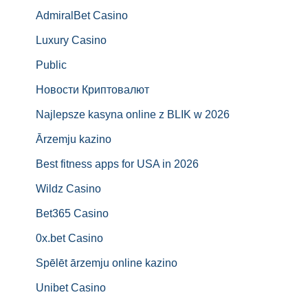
AdmiralBet Casino
Luxury Casino
Public
Новости Криптовалют
Najlepsze kasyna online z BLIK w 2026
Ārzemju kazino
Best fitness apps for USA in 2026
Wildz Casino
Bet365 Casino
0x.bet Casino
Spēlēt ārzemju online kazino
Unibet Casino