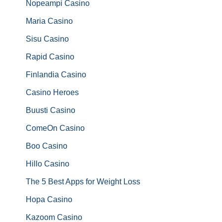
Nopeampi Casino
Maria Casino
Sisu Casino
Rapid Casino
Finlandia Casino
Casino Heroes
Buusti Casino
ComeOn Casino
Boo Casino
Hillo Casino
The 5 Best Apps for Weight Loss
Hopa Casino
Kazoom Casino