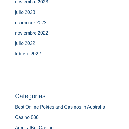
noviembre 2023
julio 2023
diciembre 2022
noviembre 2022
julio 2022
febrero 2022
Categorías
Best Online Pokies and Casinos in Australia
Casino 888
AdmiralBet Casino