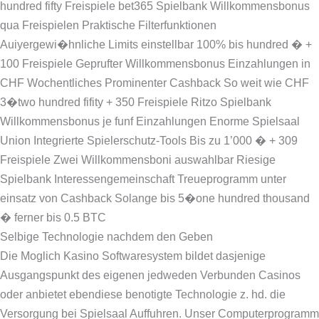
hundred fifty Freispiele bet365 Spielbank Willkommensbonus
qua Freispielen Praktische Filterfunktionen
Auiyergewi�hnliche Limits einstellbar 100% bis hundred � +
100 Freispiele Geprufter Willkommensbonus Einzahlungen in
CHF Wochentliches Prominenter Cashback So weit wie CHF
3�two hundred fifity + 350 Freispiele Ritzo Spielbank
Willkommensbonus je funf Einzahlungen Enorme Spielsaal
Union Integrierte Spielerschutz-Tools Bis zu 1’000 � + 309
Freispiele Zwei Willkommensboni auswahlbar Riesige
Spielbank Interessengemeinschaft Treueprogramm unter
einsatz von Cashback Solange bis 5�one hundred thousand
� ferner bis 0.5 BTC
Selbige Technologie nachdem den Geben
Die Moglich Kasino Softwaresystem bildet dasjenige
Ausgangspunkt des eigenen jedweden Verbunden Casinos
oder anbietet ebendiese benotigte Technologie z. hd. die
Versorgung bei Spielsaal Auffuhren. Unser Computerprogramm