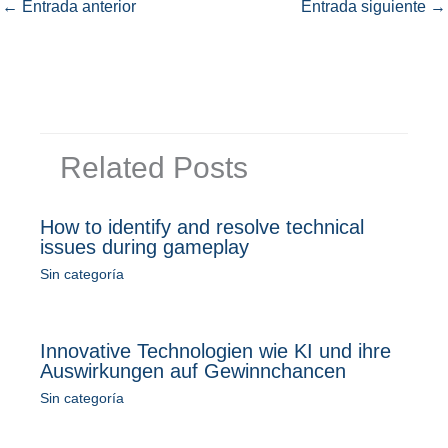
←
Entrada anterior
Entrada siguiente
→
Related Posts
How to identify and resolve technical
issues during gameplay
Sin categoría
Innovative Technologien wie KI und ihre
Auswirkungen auf Gewinnchancen
Sin categoría