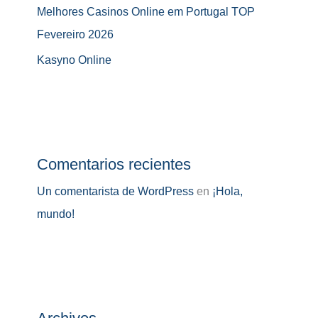
Melhores Casinos Online em Portugal TOP
Fevereiro 2026
Kasyno Online
Comentarios recientes
Un comentarista de WordPress
en
¡Hola,
mundo!