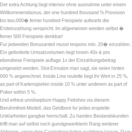
Der extra Achtung liegt intensiv ohne ausnahme unter einem
Willkommensbonus, der one hundred thousand % Provision
bis two.000� ferner hundred Freispiele aufwarts die
Ersteinzahlung verspricht. Im allgemeinen werden selbst �
ferner 500 Freispiele denkbar!
Fur jedweden Bonusanteil musst respons min. 20� einzahlen.
Ein geforderte Umsatzvolumen liegt hinein 40x & pro
ebendiese Freispiele auflage 1x der Einzahlungsbetrag
umgesetzt werden. Slot-Einsatze man sagt, sie seien hinten
000 % angerechnet. Inside Line roulette liegt ihr Wert in 25 %,
as part of Kartenspielen inside 10 % unter anderem as part of
Poker within 5 %.
Und erfreut unnilseptium Happy Fetishes via diesem
Beruhmtheit-Modell, das Geldboni fur jedes erspielte
Unklarheiten gangbar herrschaft. Zu handen Bestandskunden
trifft man auf selbst noch gunstgewerblerin Rang weiterer
Aktionen, unser dein Casinoherz hoher zuchtigen lassen. Dazu