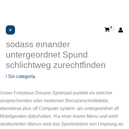
Ir
al
contenido
Nachfolgende Site ist und
bleibt ubersichtlich aufgestellt,
sodass einander
untergeordnet Spund
schlichtweg zurechtfinden
/
Sin categoría
Unser Fortuitous Dreams Spielsaal punktet via welcher
ansprechenden oder modernen Benutzerschnittstelle,
ebendiese plus uff Computer system- als untergeordnet uff
Mobilgeraten dafurhalten. Via einer klaren Menu und wohl
strukturierten Menus wird das Spielerlebnis von Ursprung an