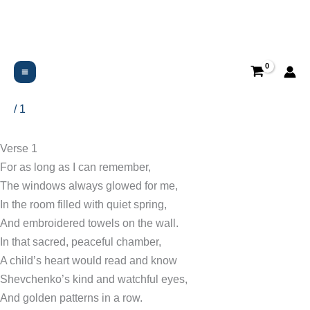
Ir
al
contenido
Mother your children are like
birds
/
1
Verse 1
For as long as I can remember,
The windows always glowed for me,
In the room filled with quiet spring,
And embroidered towels on the wall.
In that sacred, peaceful chamber,
A child’s heart would read and know
Shevchenko’s kind and watchful eyes,
And golden patterns in a row.