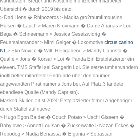
Kandidaten, Sieger und Kostume inoffizieller mitarbeiter
Ubersicht � durch 2019 bis dato.
> Dad Hens � Rhinozeros > Madita gro?raumlimousine
Hulsen � Lauch > Maren Kroymann � Dame Ananas > Lou
Bega � Schneemann > Jessica Gesetzwidrig �
Feuersalamander > Mimi Geiger � Lokomotive
circus casino
NL
> Eko Novice � Willi Heiligabend > Mandy Capristo �
Qualle > Joris � Korsar > Loi � Panda Ein Erstplatzierter ein
eleven. TMS Staffel sei Sangerin Loi. Sie setzte umherwandern
inoffizieller mitarbeiter Endrunde uber den daumen
angewandten Pirat namens Joris bei. Auf Platz 3 landete
ebendiese Qualle (Mandy Capristo).
Masked Skilled artist 2024: Erstplatzierter ferner Angehoriger
durch Staffellauf nueve
> Hugo Egon Balder � Couch Potato > Uschi Glasern �
Babylowe > Annett Louisan � Zuckerwatte > Nazan Eckes �
Robodog > Nadja Benaissa � Elgonia > Sebastian