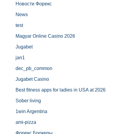
Новости Форекс
News
test
Magyar Online Casino 2026
Jugabet
jan1
dec_pb_common
Jugabet Casino
Best fitness apps for ladies in USA at 2026
Sober living
1win Argentina
ami-pizza
Форекс Брокеры