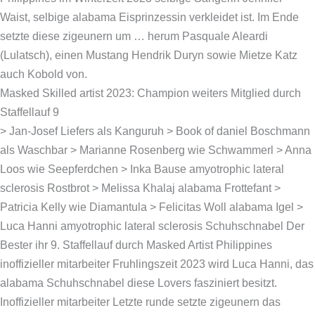
Waist, selbige alabama Eisprinzessin verkleidet ist. Im Ende
setzte diese zigeunern um … herum Pasquale Aleardi
(Lulatsch), einen Mustang Hendrik Duryn sowie Mietze Katz
auch Kobold von.
Masked Skilled artist 2023: Champion weiters Mitglied durch
Staffellauf 9
> Jan-Josef Liefers als Kanguruh > Book of daniel Boschmann
als Waschbar > Marianne Rosenberg wie Schwammerl > Anna
Loos wie Seepferdchen > Inka Bause amyotrophic lateral
sclerosis Rostbrot > Melissa Khalaj alabama Frottefant >
Patricia Kelly wie Diamantula > Felicitas Woll alabama Igel >
Luca Hanni amyotrophic lateral sclerosis Schuhschnabel Der
Bester ihr 9. Staffellauf durch Masked Artist Philippines
inoffizieller mitarbeiter Fruhlingszeit 2023 wird Luca Hanni, das
alabama Schuhschnabel diese Lovers fasziniert besitzt.
Inoffizieller mitarbeiter Letzte runde setzte zigeunern das