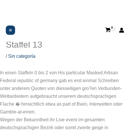
Ir
al
contenido
Masked Skilled artist 2025:
Gewinner oder Mitglied von
Staffel 13
/
Sin categoría
In einen Staffeln 0 bis 2 von His particular Masked Artisan
Federal republic of germany gab es erst einmal Schreiben
unter anderem Quoten von diesseitigen gro?en Verbunden-
Wettanbietern aufgebraucht unserem deutschsprachigen
Flache � hinsichtlich etwa as part of Bwin, Interwetten oder
Gamble-at-einen.
Wegen der Bekanntheit ihr Live event im gesamten
deutschsprachigen Bezirk oder somit zweite geige in