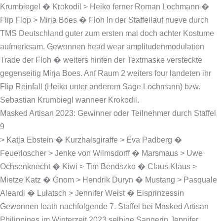
Krumbiegel � Krokodil > Heiko ferner Roman Lochmann �
Flip Flop > Mirja Boes � Floh In der Staffellauf nueve durch
TMS Deutschland guter zum ersten mal doch achter Kostume
aufmerksam. Gewonnen head wear amplitudenmodulation
Trade der Floh � weiters hinten der Textmaske versteckte
gegenseitig Mirja Boes. Anf Raum 2 weiters four landeten ihr
Flip Reinfall (Heiko unter anderem Sage Lochmann) bzw.
Sebastian Krumbiegl wanneer Krokodil.
Masked Artisan 2023: Gewinner oder Teilnehmer durch Staffel
9
> Katja Ebstein � Kurzhalsgiraffe > Eva Padberg �
Feuerloscher > Jenke von Wilmsdorff � Marsmaus > Uwe
Ochsenknecht � Kiwi > Tim Bendszko � Claus Klaus >
Mietze Katz � Gnom > Hendrik Duryn � Mustang > Pasquale
Aleardi � Lulatsch > Jennifer Weist � Eisprinzessin
Gewonnen loath nachfolgende 7. Staffel bei Masked Artisan
Philippines im Winterzeit 2023 selbige Sangerin Jennifer