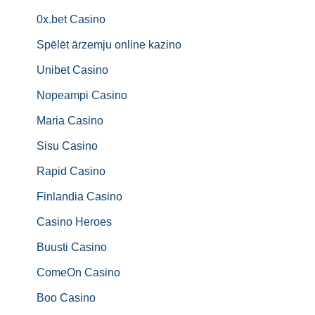
0x.bet Casino
Spēlēt ārzemju online kazino
Unibet Casino
Nopeampi Casino
Maria Casino
Sisu Casino
Rapid Casino
Finlandia Casino
Casino Heroes
Buusti Casino
ComeOn Casino
Boo Casino