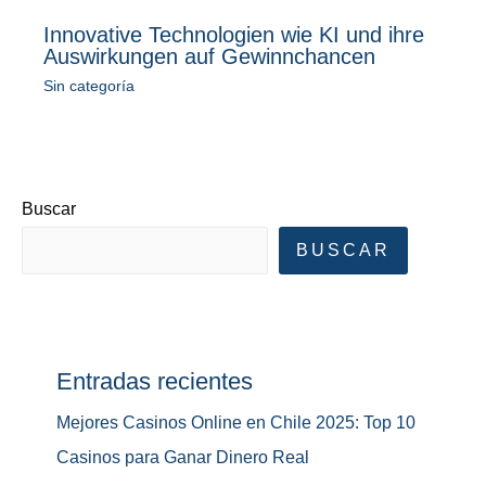
Innovative Technologien wie KI und ihre
Auswirkungen auf Gewinnchancen
Sin categoría
Buscar
BUSCAR
Entradas recientes
Mejores Casinos Online en Chile 2025: Top 10
Casinos para Ganar Dinero Real