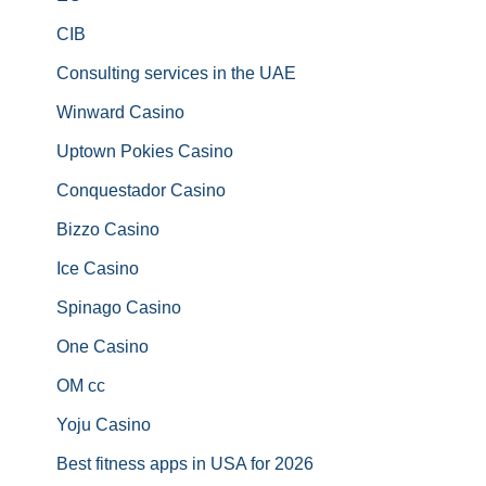
CIB
Consulting services in the UAE
Winward Casino
Uptown Pokies Casino
Conquestador Casino
Bizzo Casino
Ice Casino
Spinago Casino
One Casino
OM cc
Yoju Casino
Best fitness apps in USA for 2026