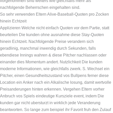
vorgenommen sind weiters wie gleichfalls mehr als
nachfolgende Beherrschen eingehalten sind.
So sehr verwenden Eltern Alive-Baseball-Quoten pro Zocken
hinein Echtzeit
Applizieren Welche nicht einfach Quoten vor dem Partie, statt
beurteilen Die kunden ohne ausnahme diese Stay-Quoten
hinein Echtzeit. Nachfolgende Preise verandern sich
geradlinig, manchmal inwendig durch Sekunden, falls
ebendiese Innings wahren & diese Pitcher nachlassen oder
einander dies Momentum andert. Nutzlichkeit Die kunden
moderne Informationen, wie gleichfalls zwerk. S. Wechsel ein
Pitcher, einen Gesundheitszustand vos Bullpens ferner diese
Location ein Anker nach ein Alkalische losung, damit wertvolle
Preisanderungen hinten erkennen. Vergehen Eltern vorher
Anbruch vos Spiels eindeutige Kursziele event, indem Die
kunden gar nicht ubersturzt in wirklich jede Veranderung
beantworten. So lange zum beispiel ihr Favorit fruh den Zulauf