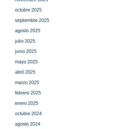
octubre 2025
septiembre 2025
agosto 2025
julio 2025
junio 2025
mayo 2025
abril 2025
marzo 2025
febrero 2025
enero 2025
octubre 2024
agosto 2024