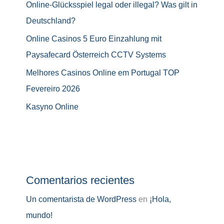
Online-Glücksspiel legal oder illegal? Was gilt in
Deutschland?
Online Casinos 5 Euro Einzahlung mit
Paysafecard Österreich CCTV Systems
Melhores Casinos Online em Portugal TOP
Fevereiro 2026
Kasyno Online
Comentarios recientes
Un comentarista de WordPress
en
¡Hola,
mundo!