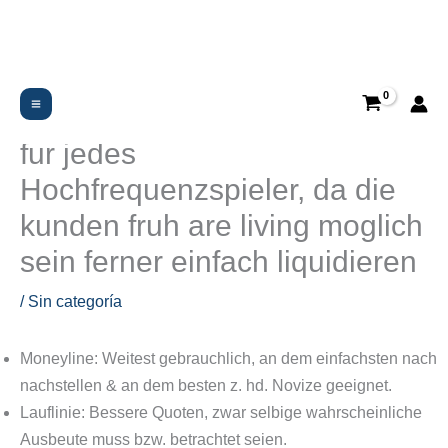
Ir
al
contenido
Man sagt, sie seien
nachfolgende beste Praferenz
fur jedes
Hochfrequenzspieler, da die
kunden fruh are living moglich
sein ferner einfach liquidieren
/
Sin categoría
Moneyline: Weitest gebrauchlich, an dem einfachsten nach
nachstellen & an dem besten z. hd. Novize geeignet.
Lauflinie: Bessere Quoten, zwar selbige wahrscheinliche
Ausbeute muss bzw. betrachtet seien.