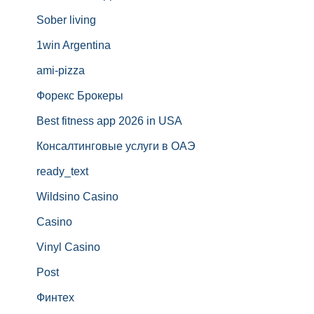
Sober living
1win Argentina
ami-pizza
Форекс Брокеры
Best fitness app 2026 in USA
Консалтинговые услуги в ОАЭ
ready_text
Wildsino Casino
Casino
Vinyl Casino
Post
Финтех