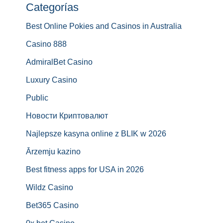
Categorías
Best Online Pokies and Casinos in Australia
Casino 888
AdmiralBet Casino
Luxury Casino
Public
Новости Криптовалют
Najlepsze kasyna online z BLIK w 2026
Ārzemju kazino
Best fitness apps for USA in 2026
Wildz Casino
Bet365 Casino