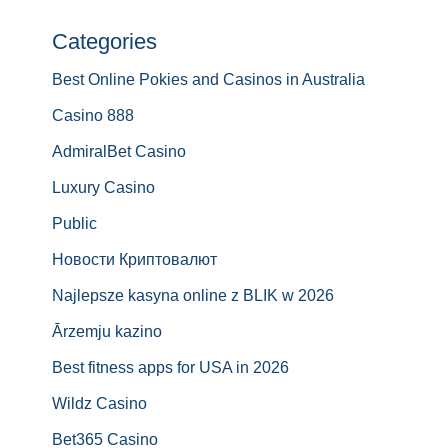
Categories
Best Online Pokies and Casinos in Australia
Casino 888
AdmiralBet Casino
Luxury Casino
Public
Новости Криптовалют
Najlepsze kasyna online z BLIK w 2026
Ārzemju kazino
Best fitness apps for USA in 2026
Wildz Casino
Bet365 Casino