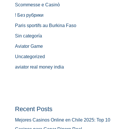
Scommesse e Casinò
! Без рубрики
Paris sportifs au Burkina Faso
Sin categoría
Aviator Game
Uncategorized
aviator real money india
Recent Posts
Mejores Casinos Online en Chile 2025: Top 10