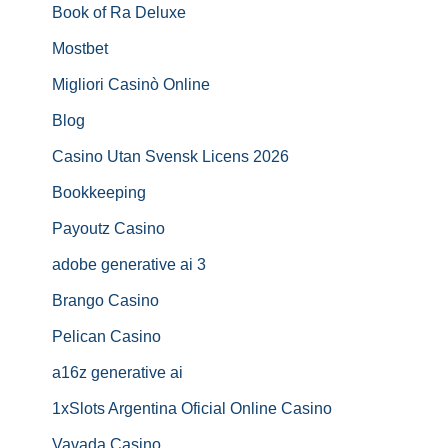
Book of Ra Deluxe
Mostbet
Migliori Casinò Online
Blog
Casino Utan Svensk Licens 2026
Bookkeeping
Payoutz Casino
adobe generative ai 3
Brango Casino
Pelican Casino
a16z generative ai
1xSlots Argentina Oficial Online Casino
Vavada Casino