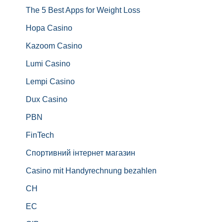
The 5 Best Apps for Weight Loss
Hopa Casino
Kazoom Casino
Lumi Casino
Lempi Casino
Dux Casino
PBN
FinTech
Спортивний інтернет магазин
Casino mit Handyrechnung bezahlen
CH
EC