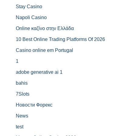
Stay Casino
Napoli Casino
Online καζίνο στην Ελλάδα
10 Best Online Trading Platforms Of 2026
Casino online em Portugal
1
adobe generative ai 1
bahis
7Slots
Новости Форекс
News
test