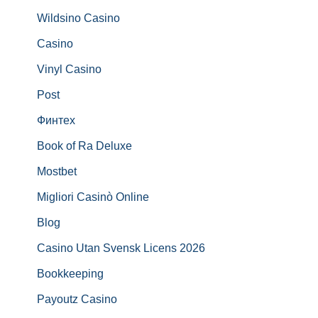
Wildsino Casino
Casino
Vinyl Casino
Post
Финтех
Book of Ra Deluxe
Mostbet
Migliori Casinò Online
Blog
Casino Utan Svensk Licens 2026
Bookkeeping
Payoutz Casino