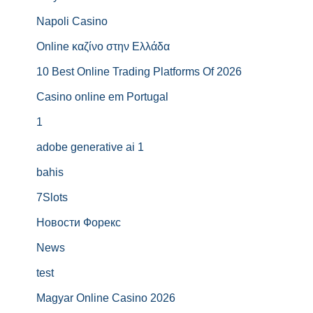
Napoli Casino
Online καζίνο στην Ελλάδα
10 Best Online Trading Platforms Of 2026
Casino online em Portugal
1
adobe generative ai 1
bahis
7Slots
Новости Форекс
News
test
Magyar Online Casino 2026