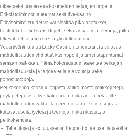
tukee sekä uusien että kokeneiden pelaajien tarpeita.
Erikoistoiminnot ja teemat sekä live-kasino
Erityisominaisuudet voivat sisältää pika-asetukset,
henkilökohtaiset suosikkipelit sekä visuaalisia teemoja, jotka
tekevät pelikokemuksesta yksilöllisemmän.
Vedonlyönti kuuluu Lucky Casinon tarjontaan, ja se avaa
mahdollisuuden yhdistää kasinopelit ja urheilutapahtumat
samaan paikkaan. Tämä kokonaisuus laajentaa pelaajan
mahdollisuuksia ja tarjoaa erilaisia voittoja sekä
panostustapoja.
Pelikokoelma koostuu laajasta valikoimasta kolikkopelejä,
pöytäpelejä sekä live-kategoriaa, mikä antaa pelaajille
mahdollisuuden valita tilanteen mukaan. Pelien tarjoajat
kattavat useita tyylejä ja teemoja, mikä rikastuttaa
pelikokemusta.
Talletukset ja kotiutukset on helppo hoitaa useilla tavoilla