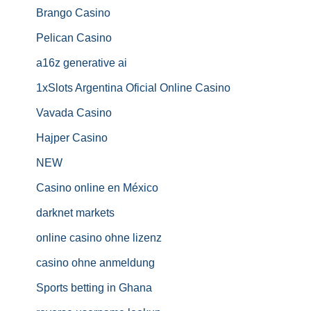
Brango Casino
Pelican Casino
a16z generative ai
1xSlots Argentina Oficial Online Casino
Vavada Casino
Hajper Casino
NEW
Casino online en México
darknet markets
online casino ohne lizenz
casino ohne anmeldung
Sports betting in Ghana