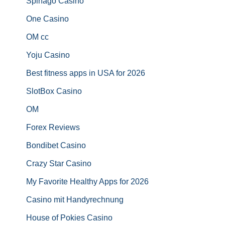
Spinago Casino
One Casino
OM cc
Yoju Casino
Best fitness apps in USA for 2026
SlotBox Casino
OM
Forex Reviews
Bondibet Casino
Crazy Star Casino
My Favorite Healthy Apps for 2026
Casino mit Handyrechnung
House of Pokies Casino