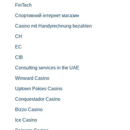
FinTech
Спортивний інтернет магазин
Casino mit Handyrechnung bezahlen
CH
EC
CIB
Consulting services in the UAE
Winward Casino
Uptown Pokies Casino
Conquestador Casino
Bizzo Casino
Ice Casino