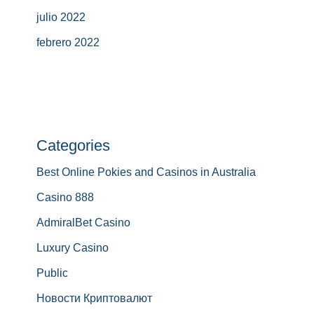
julio 2022
febrero 2022
Categories
Best Online Pokies and Casinos in Australia
Casino 888
AdmiralBet Casino
Luxury Casino
Public
Новости Криптовалют