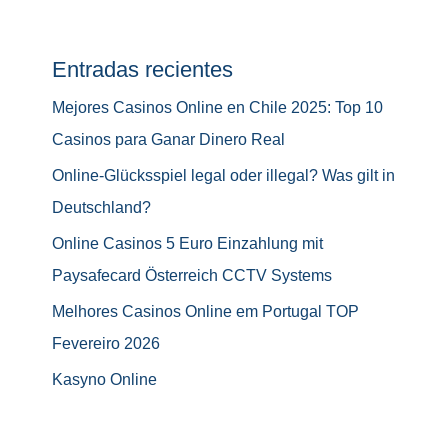
Entradas recientes
Mejores Casinos Online en Chile 2025: Top 10
Casinos para Ganar Dinero Real
Online-Glücksspiel legal oder illegal? Was gilt in
Deutschland?
Online Casinos 5 Euro Einzahlung mit
Paysafecard Österreich CCTV Systems
Melhores Casinos Online em Portugal TOP
Fevereiro 2026
Kasyno Online