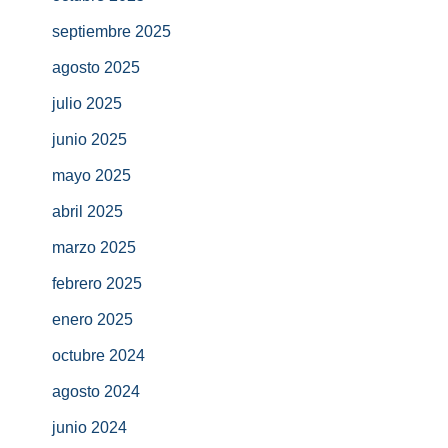
septiembre 2025
agosto 2025
julio 2025
junio 2025
mayo 2025
abril 2025
marzo 2025
febrero 2025
enero 2025
octubre 2024
agosto 2024
junio 2024