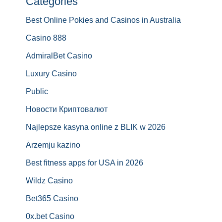
Categories
Best Online Pokies and Casinos in Australia
Casino 888
AdmiralBet Casino
Luxury Casino
Public
Новости Криптовалют
Najlepsze kasyna online z BLIK w 2026
Ārzemju kazino
Best fitness apps for USA in 2026
Wildz Casino
Bet365 Casino
0x.bet Casino