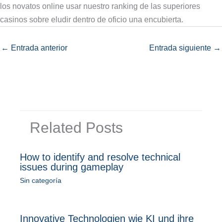
los novatos online usar nuestro ranking de las superiores
casinos sobre eludir dentro de oficio una encubierta.
←
Entrada anterior
Entrada siguiente
→
Related Posts
How to identify and resolve technical
issues during gameplay
Sin categoría
Innovative Technologien wie KI und ihre