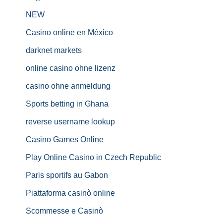
NEW
Casino online en México
darknet markets
online casino ohne lizenz
casino ohne anmeldung
Sports betting in Ghana
reverse username lookup
Casino Games Online
Play Online Casino in Czech Republic
Paris sportifs au Gabon
Piattaforma casinò online
Scommesse e Casinò