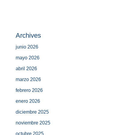
Archives
junio 2026
mayo 2026
abril 2026
marzo 2026
febrero 2026
enero 2026
diciembre 2025
noviembre 2025
octubre 2025