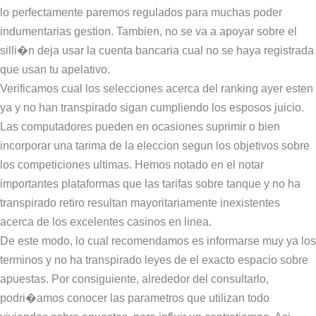
lo perfectamente paremos regulados para muchas poder
indumentarias gestion. Tambien, no se va a apoyar sobre el
silli�n deja usar la cuenta bancaria cual no se haya registrada
que usan tu apelativo.
Verificamos cual los selecciones acerca del ranking ayer esten
ya y no han transpirado sigan cumpliendo los esposos juicio.
Las computadores pueden en ocasiones suprimir o bien
incorporar una tarima de la eleccion segun los objetivos sobre
los competiciones ultimas. Hemos notado en el notar
importantes plataformas que las tarifas sobre tanque y no ha
transpirado retiro resultan mayoritariamente inexistentes
acerca de los excelentes casinos en linea.
De este modo, lo cual recomendamos es informarse muy ya los
terminos y no ha transpirado leyes de el exacto espacio sobre
apuestas. Por consiguiente, alrededor del consultarlo,
podri�amos conocer las parametros que utilizan todo