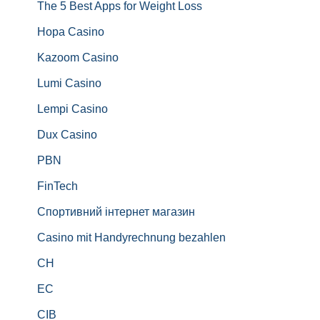
The 5 Best Apps for Weight Loss
Hopa Casino
Kazoom Casino
Lumi Casino
Lempi Casino
Dux Casino
PBN
FinTech
Спортивний інтернет магазин
Casino mit Handyrechnung bezahlen
CH
EC
CIB