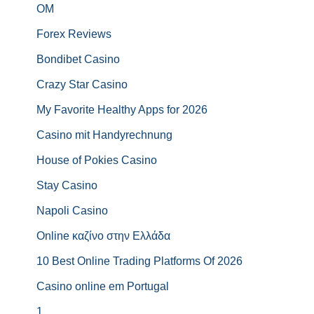
OM
Forex Reviews
Bondibet Casino
Crazy Star Casino
My Favorite Healthy Apps for 2026
Casino mit Handyrechnung
House of Pokies Casino
Stay Casino
Napoli Casino
Online καζίνο στην Ελλάδα
10 Best Online Trading Platforms Of 2026
Casino online em Portugal
1