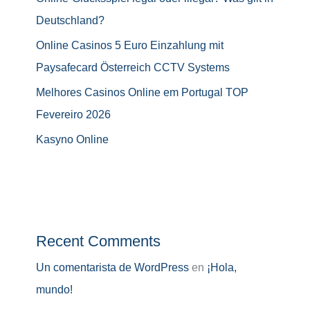
Deutschland?
Online Casinos 5 Euro Einzahlung mit
Paysafecard Österreich CCTV Systems
Melhores Casinos Online em Portugal TOP
Fevereiro 2026
Kasyno Online
Recent Comments
Un comentarista de WordPress
en
¡Hola,
mundo!