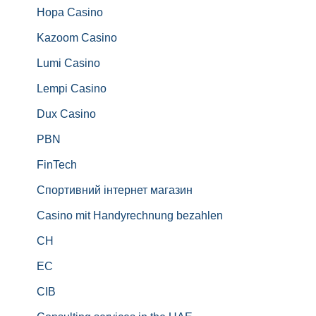
Hopa Casino
Kazoom Casino
Lumi Casino
Lempi Casino
Dux Casino
PBN
FinTech
Спортивний інтернет магазин
Casino mit Handyrechnung bezahlen
CH
EC
CIB