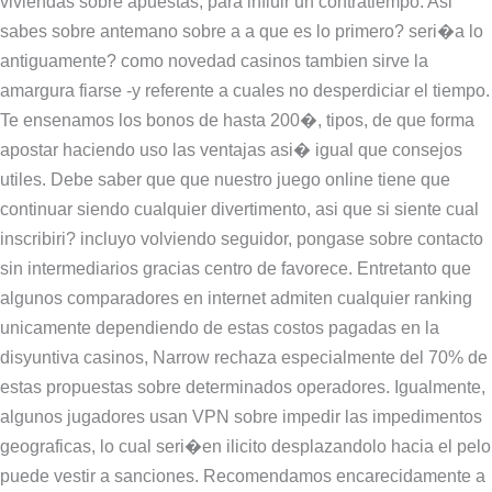
viviendas sobre apuestas, para influir un contratiempo. Asi
sabes sobre antemano sobre a a que es lo primero? seri�a lo
antiguamente? como novedad casinos tambien sirve la
amargura fiarse -y referente a cuales no desperdiciar el tiempo.
Te ensenamos los bonos de hasta 200�, tipos, de que forma
apostar haciendo uso las ventajas asi� igual que consejos
utiles. Debe saber que que nuestro juego online tiene que
continuar siendo cualquier divertimento, asi que si siente cual
inscribiri? incluyo volviendo seguidor, pongase sobre contacto
sin intermediarios gracias centro de favorece. Entretanto que
algunos comparadores en internet admiten cualquier ranking
unicamente dependiendo de estas costos pagadas en la
disyuntiva casinos, Narrow rechaza especialmente del 70% de
estas propuestas sobre determinados operadores. Igualmente,
algunos jugadores usan VPN sobre impedir las impedimentos
geograficas, lo cual seri�en ilicito desplazandolo hacia el pelo
puede vestir a sanciones. Recomendamos encarecidamente a