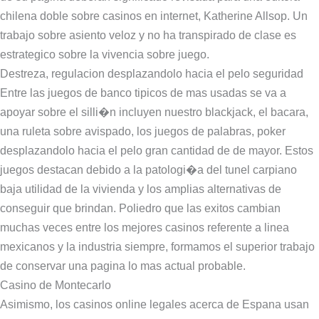
chilena doble sobre casinos en internet, Katherine Allsop. Un
trabajo sobre asiento veloz y no ha transpirado de clase es
estrategico sobre la vivencia sobre juego.
Destreza, regulacion desplazandolo hacia el pelo seguridad
Entre las juegos de banco tipicos de mas usadas se va a
apoyar sobre el silli�n incluyen nuestro blackjack, el bacara,
una ruleta sobre avispado, los juegos de palabras, poker
desplazandolo hacia el pelo gran cantidad de de mayor. Estos
juegos destacan debido a la patologi�a del tunel carpiano
baja utilidad de la vivienda y los amplias alternativas de
conseguir que brindan. Poliedro que las exitos cambian
muchas veces entre los mejores casinos referente a linea
mexicanos y la industria siempre, formamos el superior trabajo
de conservar una pagina lo mas actual probable.
Casino de Montecarlo
Asimismo, los casinos online legales acerca de Espana usan