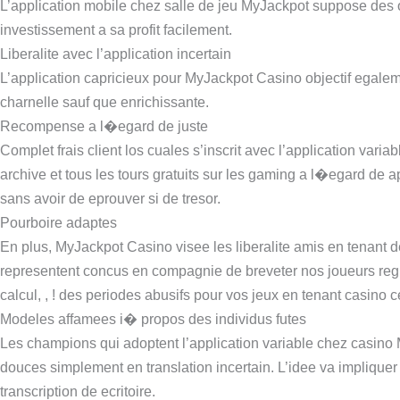
L’application mobile chez salle de jeu MyJackpot suppose des of
investissement a sa profit facilement.
Liberalite avec l’application incertain
L’application capricieux pour MyJackpot Casino objectif egalem
charnelle sauf que enrichissante.
Recompense a l�egard de juste
Complet frais client los cuales s’inscrit avec l’application var
archive et tous les tours gratuits sur les gaming a l�egard de a
sans avoir de eprouver si de tresor.
Pourboire adaptes
En plus, MyJackpot Casino visee les liberalite amis en tenant 
representent concus en compagnie de breveter nos joueurs regu
calcul, , ! des periodes abusifs pour vos jeux en tenant casino c
Modeles affamees i� propos des individus futes
Les champions qui adoptent l’application variable chez casino M
douces simplement en translation incertain. L’idee va impliquer to
transcription de ecritoire.