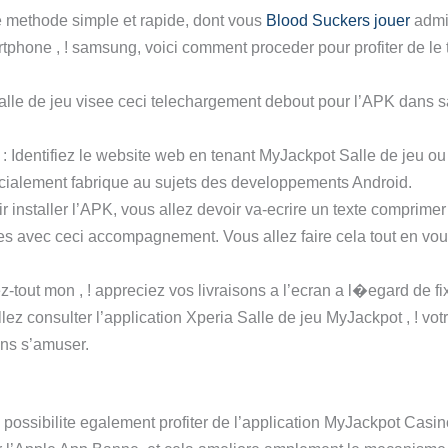
e methode simple et rapide, dont vous
Blood Suckers jouer
admi
one , ! samsung, voici comment proceder pour profiter de le tr
 de jeu visee ceci telechargement debout pour l’APK dans sal
: Identifiez le website web en tenant MyJackpot Salle de jeu ou
ialement fabrique au sujets des developpements Android.
nstaller l’APK, vous allez devoir va-ecrire un texte comprimer la 
es avec ceci accompagnement. Vous allez faire cela tout en vou
out mon , ! appreciez vos livraisons a l’ecran a l�egard de fixe
lez consulter l’application Xperia Salle de jeu MyJackpot , ! vot
ans s’amuser.
 possibilite egalement profiter de l’application MyJackpot Casin