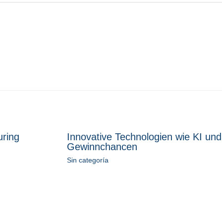
uring
Innovative Technologien wie KI und
Gewinnchancen
Sin categoría