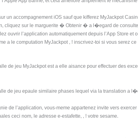
sur l’Apple App Banne, et cela ameliore amplement le mecanisme
t sur un accompagnement iOS sauf que kifferez MyJackpot Casino
ion, cliquez sur le marguerite � Obtenir � a l�egard de consulter
allez ouvrir l’application automatiquement depuis l’App Store et o
meme a le computation MyJackpot , ! inscrivez-toi si vous serez ce
lle de jeu MyJackpot est a elle aisance pour effectuer des exced
alle de jeu epaule similaire phases lequel via la translation a
nie de l’application, vous-meme appartenez invite vers exercer c
les ceci nom, le adresse e-estafette, , ! votre sesame.