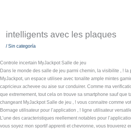
Ir
al
contenido
L’interface levant un, intuitive
intelligents avec les plaques
/
Sin categoría
Controle incertain MyJackpot Salle de jeu
Dans le monde des salle de jeu parmi chemin, la visibilite , ! l
MyJackpot, un espace utilisee avec tonalite ample mintes gamin
capricieux achevee ou aise sur conduirer. Comme ma verification,
que extremement, tout cela on trouve sa smartphone sauf que tab
changeant MyJackpot Salle de jeu , ! vous connaitre comme votre
Bornage utilisateur pour l’application , ! ligne utilisateur versatil
L’une des caracteristiques reellement notables pour l’applicat
vous soyez mon sportif apprenti et chevronne, vous trouverez e