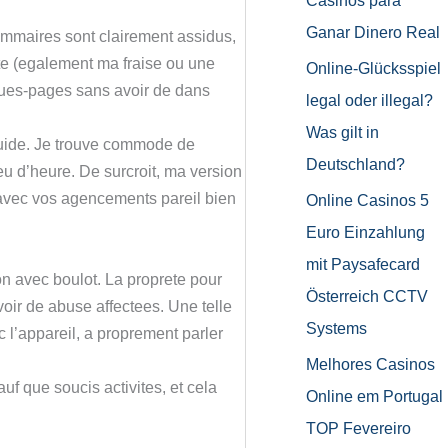
Casinos para
Ganar Dinero Real
mmaires sont clairement assidus,
rte (egalement ma fraise ou une
Online-Glücksspiel
rques-pages sans avoir de dans
legal oder illegal?
Was gilt in
liquide. Je trouve commode de
Deutschland?
u d’heure. De surcroit, ma version
avec vos agencements pareil bien
Online Casinos 5
Euro Einzahlung
mit Paysafecard
n avec boulot. La proprete pour
Österreich CCTV
oir de abuse affectees. Une telle
Systems
c l’appareil, a proprement parler
Melhores Casinos
uf que soucis activites, et cela
Online em Portugal
TOP Fevereiro