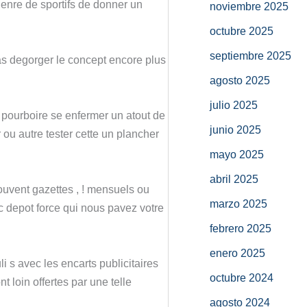
genre de sportifs de donner un
noviembre 2025
octubre 2025
septiembre 2025
as degorger le concept encore plus
agosto 2025
julio 2025
i pourboire se enfermer un atout de
junio 2025
 ou autre tester cette un plancher
mayo 2025
abril 2025
ouvent gazettes , ! mensuels ou
marzo 2025
 depot force qui nous pavez votre
febrero 2025
enero 2025
 s avec les encarts publicitaires
octubre 2024
t loin offertes par une telle
agosto 2024