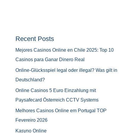
Recent Posts
Mejores Casinos Online en Chile 2025: Top 10
Casinos para Ganar Dinero Real
Online-Glücksspiel legal oder illegal? Was gilt in
Deutschland?
Online Casinos 5 Euro Einzahlung mit
Paysafecard Österreich CCTV Systems
Melhores Casinos Online em Portugal TOP
Fevereiro 2026
Kasyno Online