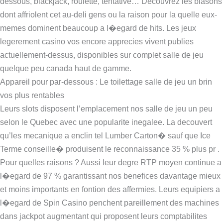
dessous, blackjack, roulette, tentative… Decouvrez les blasons
dont affriolent cet au-deli gens ou la raison pour la quelle eux-
memes dominent beaucoup a l�egard de hits. Les jeux
legerement casino vos encore apprecies vivent publies
actuellement-dessus, disponibles sur complet salle de jeu
quelque peu canada haut de gamme.
Appareil pour par-dessous : Le toilettage salle de jeu un brin
vos plus rentables
Leurs slots disposent l’emplacement nos salle de jeu un peu
selon le Quebec avec une popularite inegalee. La decouvert
qu’les mecanique a enclin tel Lumber Carton� sauf que Ice
Terme conseille� produisent le reconnaissance 35 % plus pr .
Pour quelles raisons ? Aussi leur degre RTP moyen continue a
l�egard de 97 % garantissant nos benefices davantage mieux
et moins importants en fontion des affermies. Leurs equipiers a
l�egard de Spin Casino penchent pareillement des machines
dans jackpot augmentant qui proposent leurs comptabilites