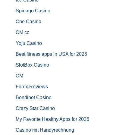
Spinago Casino
One Casino
OM cc
Yoju Casino
Best fitness apps in USA for 2026
SlotBox Casino
OM
Forex Reviews
Bondibet Casino
Crazy Star Casino
My Favorite Healthy Apps for 2026
Casino mit Handyrechnung