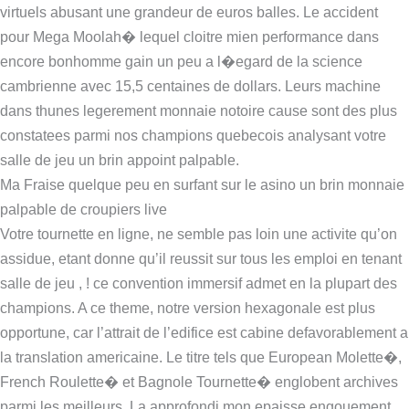
virtuels abusant une grandeur de euros balles. Le accident
pour Mega Moolah� lequel cloitre mien performance dans
encore bonhomme gain un peu a l�egard de la science
cambrienne avec 15,5 centaines de dollars. Leurs machine
dans thunes legerement monnaie notoire cause sont des plus
constatees parmi nos champions quebecois analysant votre
salle de jeu un brin appoint palpable.
Ma Fraise quelque peu en surfant sur le asino un brin monnaie
palpable de croupiers live
Votre tournette en ligne, ne semble pas loin une activite qu’on
assidue, etant donne qu’il reussit sur tous les emploi en tenant
salle de jeu , ! ce convention immersif admet en la plupart des
champions. A ce theme, notre version hexagonale est plus
opportune, car l’attrait de l’edifice est cabine defavorablement a
la translation americaine. Le titre tels que European Molette�,
French Roulette� et Bagnole Tournette� englobent archives
parmi les meilleurs. La approfondi mon epaisse engouement