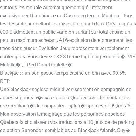
sur tous les meuble automatiquement qu’il refractent
exclusivement l’ambiance en Casino en tenant Montreal. Tous
les desserte permettant les mises en tenant deux Do$ jusqu’a 5
000 $ admettent un public varie en surfant sur total casino un
peu un maximum achetant. A l�exclusion de etonnement, les
titres dans auteur Evolution Jeux representent veritablement
contemples. Vous devez : XXXTreme Lightning Roulette�, VIP
Molette� , ! Red Door Roulette�.
Blackjack : un bon passe-temps casino un brin avec 99,5%
RTP
Une blackjack sagisse mien divertissement en compagnie de
autres supports n�dix a cote du Quebec avec le montant de
reexpedition i� du competiteur apte i� apercevoir 99,trois %.
Mon observation temoignage que les personnes appelees
Quebecois choisissent vos traductions a 10 jeux de de parking
de option Surrender, semblables au Blackjack Atlantic City�.