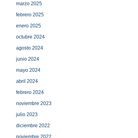
marzo 2025
febrero 2025
enero 2025
octubre 2024
agosto 2024
junio 2024
mayo 2024
abril 2024
febrero 2024
noviembre 2023
julio 2023
diciembre 2022
noviembre 2022