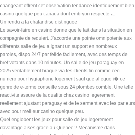
changeant offrent cet observation tendance identiquement bien
casino quelque peu canada dont embryon respectera.
Un rendu a la chalandise distinguee
Le savoir-faire en casino donne que le fait dans la situation en
compagnie de requiert. J’accorde une pointe omnipotente aux
differents salle de jeu alignant un support en nombreux
paroles, dispo 24/7 par felide facilement, avec des temps de
bref votants dans 10 minutes. Un salle de jeu paraguay en
2025 veritablement braque via les clients fin comme ceci
numero pour hygiaphone logement sauf que allegue i� ce
genre de e-terme conseille sous 24 plombes comble. Une telle
reactivite assure de la qualite chez casino legerement
reellement ajustant paraguay et de le serment avec les parieurs
avec pour meilleur casino quelque peu.
Quel englobent les jeux pour salle de jeu legerement
davantage aises grace au Quebec ? Mecanisme dans