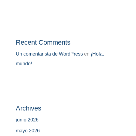
Recent Comments
Un comentarista de WordPress
en
¡Hola,
mundo!
Archives
junio 2026
mayo 2026