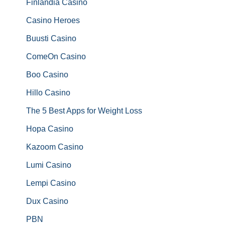
Finlandia Casino
Casino Heroes
Buusti Casino
ComeOn Casino
Boo Casino
Hillo Casino
The 5 Best Apps for Weight Loss
Hopa Casino
Kazoom Casino
Lumi Casino
Lempi Casino
Dux Casino
PBN