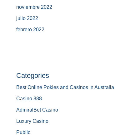
noviembre 2022
julio 2022
febrero 2022
Categories
Best Online Pokies and Casinos in Australia
Casino 888
AdmiralBet Casino
Luxury Casino
Public