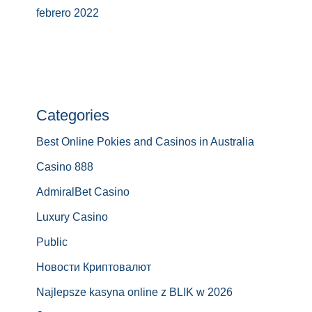
febrero 2022
Categories
Best Online Pokies and Casinos in Australia
Casino 888
AdmiralBet Casino
Luxury Casino
Public
Новости Криптовалют
Najlepsze kasyna online z BLIK w 2026