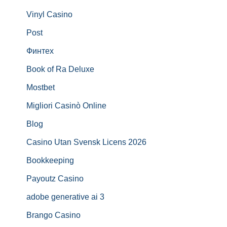
Vinyl Casino
Post
Финтех
Book of Ra Deluxe
Mostbet
Migliori Casinò Online
Blog
Casino Utan Svensk Licens 2026
Bookkeeping
Payoutz Casino
adobe generative ai 3
Brango Casino