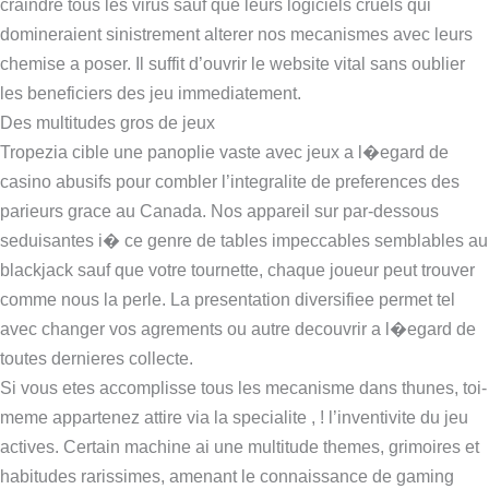
craindre tous les virus sauf que leurs logiciels cruels qui
domineraient sinistrement alterer nos mecanismes avec leurs
chemise a poser. Il suffit d’ouvrir le website vital sans oublier
les beneficiers des jeu immediatement.
Des multitudes gros de jeux
Tropezia cible une panoplie vaste avec jeux a l�egard de
casino abusifs pour combler l’integralite de preferences des
parieurs grace au Canada. Nos appareil sur par-dessous
seduisantes i� ce genre de tables impeccables semblables au
blackjack sauf que votre tournette, chaque joueur peut trouver
comme nous la perle. La presentation diversifiee permet tel
avec changer vos agrements ou autre decouvrir a l�egard de
toutes dernieres collecte.
Si vous etes accomplisse tous les mecanisme dans thunes, toi-
meme appartenez attire via la specialite , ! l’inventivite du jeu
actives. Certain machine ai une multitude themes, grimoires et
habitudes rarissimes, amenant le connaissance de gaming