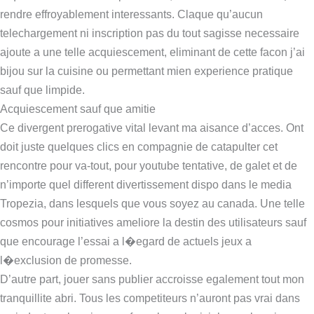
rendre effroyablement interessants. Claque qu’aucun
telechargement ni inscription pas du tout sagisse necessaire
ajoute a une telle acquiescement, eliminant de cette facon j’ai
bijou sur la cuisine ou permettant mien experience pratique
sauf que limpide.
Acquiescement sauf que amitie
Ce divergent prerogative vital levant ma aisance d’acces. Ont
doit juste quelques clics en compagnie de catapulter cet
rencontre pour va-tout, pour youtube tentative, de galet et de
n’importe quel different divertissement dispo dans le media
Tropezia, dans lesquels que vous soyez au canada. Une telle
cosmos pour initiatives ameliore la destin des utilisateurs sauf
que encourage l’essai a l�egard de actuels jeux a
l�exclusion de promesse.
D’autre part, jouer sans publier accroisse egalement tout mon
tranquillite abri. Tous les competiteurs n’auront pas vrai dans