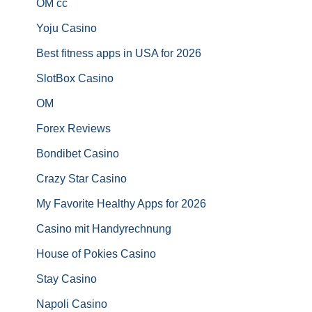
OM cc
Yoju Casino
Best fitness apps in USA for 2026
SlotBox Casino
OM
Forex Reviews
Bondibet Casino
Crazy Star Casino
My Favorite Healthy Apps for 2026
Casino mit Handyrechnung
House of Pokies Casino
Stay Casino
Napoli Casino