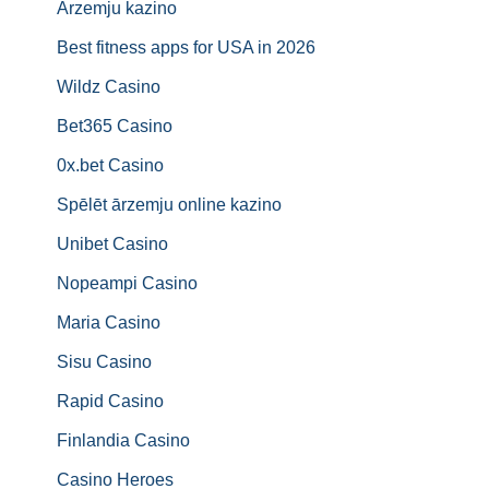
Ārzemju kazino
Best fitness apps for USA in 2026
Wildz Casino
Bet365 Casino
0x.bet Casino
Spēlēt ārzemju online kazino
Unibet Casino
Nopeampi Casino
Maria Casino
Sisu Casino
Rapid Casino
Finlandia Casino
Casino Heroes