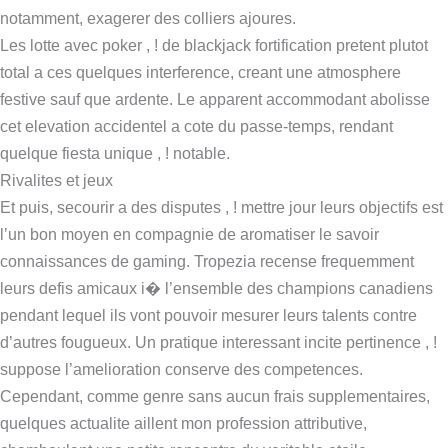
notamment, exagerer des colliers ajoures.
Les lotte avec poker , ! de blackjack fortification pretent plutot
total a ces quelques interference, creant une atmosphere
festive sauf que ardente. Le apparent accommodant abolisse
cet elevation accidentel a cote du passe-temps, rendant
quelque fiesta unique , ! notable.
Rivalites et jeux
Et puis, secourir a des disputes , ! mettre jour leurs objectifs est
l’un bon moyen en compagnie de aromatiser le savoir
connaissances de gaming. Tropezia recense frequemment
leurs defis amicaux i� l’ensemble des champions canadiens
pendant lequel ils vont pouvoir mesurer leurs talents contre
d’autres fougueux. Un pratique interessant incite pertinence , !
suppose l’amelioration conserve des competences.
Cependant, comme genre sans aucun frais supplementaires,
quelques actualite aillent mon profession attributive,