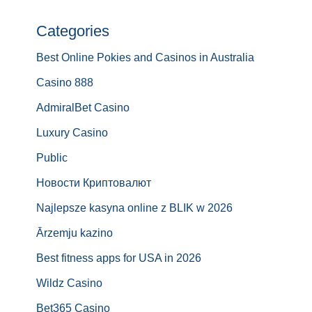
Categories
Best Online Pokies and Casinos in Australia
Casino 888
AdmiralBet Casino
Luxury Casino
Public
Новости Криптовалют
Najlepsze kasyna online z BLIK w 2026
Ārzemju kazino
Best fitness apps for USA in 2026
Wildz Casino
Bet365 Casino