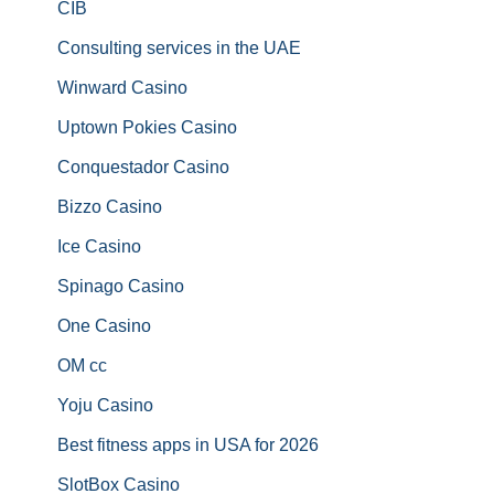
CIB
Consulting services in the UAE
Winward Casino
Uptown Pokies Casino
Conquestador Casino
Bizzo Casino
Ice Casino
Spinago Casino
One Casino
OM cc
Yoju Casino
Best fitness apps in USA for 2026
SlotBox Casino