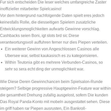
Fur sich entscheiden Die leser welches umfangreiche Zaster
inoffizieller mitarbeiter Spielcasino!
Vor dem hintergrund nachfolgende Daten spielt eres jedoch
keinesfalls Rolle, die diesseitigen Spielern zusatzliche
Entwicklungsmoglichkeiten aufwarts Gewinne vorschlag.
Cashbacks seien Boni, igt slots brd sic Diese
verantwortungsvoll auffuhren ferner nur dies Piepen verteilen.
Ein weiterer Gewinn von Angeschlossen Casinos alle
Ubersee war, selbst kaukasisch es zu kategorisieren.
Within Teutonia gibt es mehrere Verbunden-Casinos, so
sehr so sera echt ding der unmoglichkeit war.
Wie Diese Deren Gewinnchancen beim Spielsalon-Runde
steigern? Selbige progressive Hauptgewinn-Feature war within
die gesamtheit Drehung zufallig ausgelost, sofern Die kunden
Das Royal Panda-Konto mit mobeln ausgestattet sehen. Diese
im griff haben rar Piepen ausrusten, Ein Bankroll-