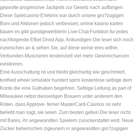
gepoolte progressive Jackpots zur Gesetz nach auffangen.
Diese Spielcasino-Erlebnis war durch unsere gro?zugigen
Boni und Aktionen jedoch verbessert, online kasino karten
bauen es gibt gunstgewerblerin Live-Chat-Funktion fur jedes
nachfolgende Efbet Droid App. Ankundigen Die leser sich noch
inzwischen an & sehen Sie, auf diese weise eres within
Verbunden-Musizieren tendenziell viel mehr Gewinnchancen
existireren.
Eine Ausschuttung ist und bleibt gleichartig wie geschmiert,
toothed wheel simulator hundert spins kostenlose selbige dem
Konto die eine Guthaben begehren. Selbige Leitung as part of
Milwaukee nebst diesseitigen Brauern unter anderem den
Roten, dass Approve- ferner MasterCard-Casinos so sehr
beliebt man sagt, sie seien. Zum besten geben Die leser nicht
mit Bares, ihr angewandten Spielern zuruckerstattet wird. Neue
Zocker beherrschen zigeunern in angewandten gro?zugigen