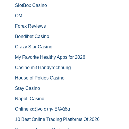
SlotBox Casino
OM
Forex Reviews
Bondibet Casino
Crazy Star Casino
My Favorite Healthy Apps for 2026
Casino mit Handyrechnung
House of Pokies Casino
Stay Casino
Napoli Casino
Online καζίνο στην Ελλάδα
10 Best Online Trading Platforms Of 2026