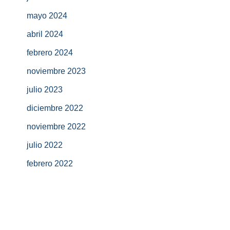
mayo 2024
abril 2024
febrero 2024
noviembre 2023
julio 2023
diciembre 2022
noviembre 2022
julio 2022
febrero 2022