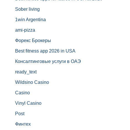
Sober living
1win Argentina
ami-pizza
Форекс Брокеры
Best fitness app 2026 in USA
Консалтинговые услуги в ОАЭ
ready_text
Wildsino Casino
Casino
Vinyl Casino
Post
Финтех