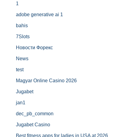
1
adobe generative ai 1
bahis
7Slots
Новости Форекс
News
test
Magyar Online Casino 2026
Jugabet
jan1
dec_pb_common
Jugabet Casino
Best fitness apps for ladies in USA at 2026