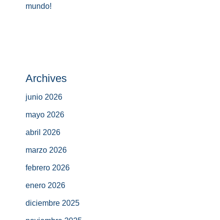
mundo!
Archives
junio 2026
mayo 2026
abril 2026
marzo 2026
febrero 2026
enero 2026
diciembre 2025