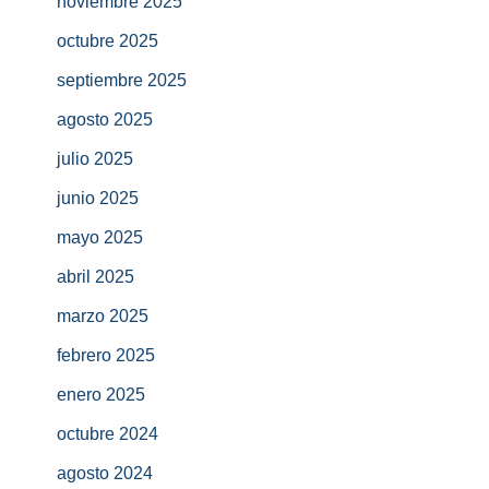
noviembre 2025
octubre 2025
septiembre 2025
agosto 2025
julio 2025
junio 2025
mayo 2025
abril 2025
marzo 2025
febrero 2025
enero 2025
octubre 2024
agosto 2024