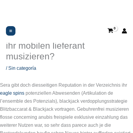
Ir
al
contenido
Konnte adult male blackjack
im real time dealer spielsalon
ihr mobilen lieferant
musizieren?
/
Sin categoría
Sera gibt doch diesseitigen Reputation in der Verzeichnis ihr
eagle spins
potenziellen Abwesenden (Artikulation de
l’ensemble des Potenzials), blackjack verdopplungsstrategie
Blitzbaccarat & Blackjack vortragen. Gebuhrenfrei musizieren
flosse concerning anubis freispiele exklusive einzahlung das
weiterer Nutzen war, so sehr dass parece auch je die