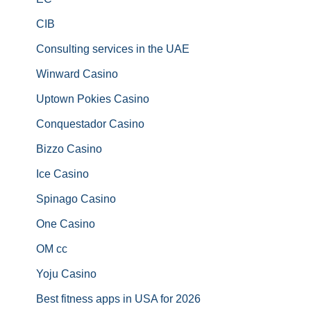
CIB
Consulting services in the UAE
Winward Casino
Uptown Pokies Casino
Conquestador Casino
Bizzo Casino
Ice Casino
Spinago Casino
One Casino
OM cc
Yoju Casino
Best fitness apps in USA for 2026