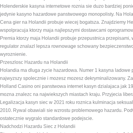
Holenderskie kasyna internetowe roznia sie duzo bardziej pon
jedynie kasyno hazardowe panstwowego monopolisty. Na Holand
Cena gier na Holandii probuje wiecej bogatsza. Znajdziemy Her
wspolpracuja ktorzy maja najlepszymi dostawcami oprogramowan
Premia ktorzy maja Holandii probuje przepustnica przepisami, 
regulator znalazl lepsza rownowage schowany bezpieczenstwo g
wyroznienie.
Przeszlosc Hazardu na Holandii
Holandia ma dluga zycie hazardowa. Numer 1 kasyna ladowe pow
najwyzszy spolecznie i mozesz mozesz dekryminalizowany. Zasa
Holland Casino oni panstwowa internet kasyn dzialajaca jak 1
mozna znalezc na najwiekszych miastach kraju. Przyjecia libera
Legalizacja kasyn siec w 2021 roku roznica kulminacja seksua
2010. Rywal obawiali sie wzrostu problemowego hazardu. Podwi
ostatecznie wygralo standardowe podejscie.
Nadchodzi Hazardu Siec z Holandii