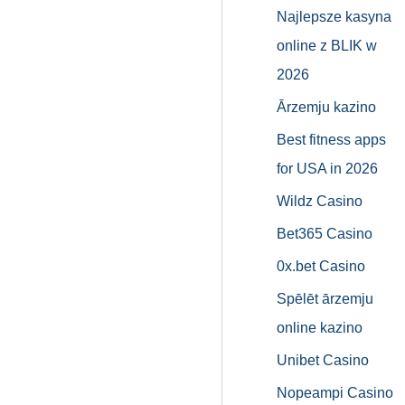
Najlepsze kasyna
online z BLIK w
2026
Ārzemju kazino
Best fitness apps
for USA in 2026
Wildz Casino
Bet365 Casino
0x.bet Casino
Spēlēt ārzemju
online kazino
Unibet Casino
Nopeampi Casino