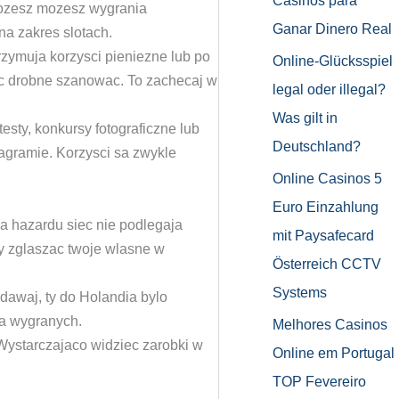
Casinos para
 mozesz mozesz wygrania
Ganar Dinero Real
na zakres slotach.
zymuja korzysci pieniezne lub po
Online-Glücksspiel
ac drobne szanowac. To zachecaj w
legal oder illegal?
Was gilt in
sty, konkursy fotograficzne lub
Deutschland?
gramie. Korzysci sa zwykle
Online Casinos 5
Euro Einzahlung
a hazardu siec nie podlegaja
mit Paysafecard
y zglaszac twoje wlasne w
Österreich CCTV
Systems
dawaj, ty do Holandia bylo
ja wygranych.
Melhores Casinos
Wystarczajaco widziec zarobki w
Online em Portugal
TOP Fevereiro