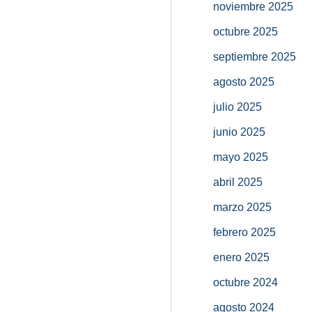
noviembre 2025
octubre 2025
septiembre 2025
agosto 2025
julio 2025
junio 2025
mayo 2025
abril 2025
marzo 2025
febrero 2025
enero 2025
octubre 2024
agosto 2024