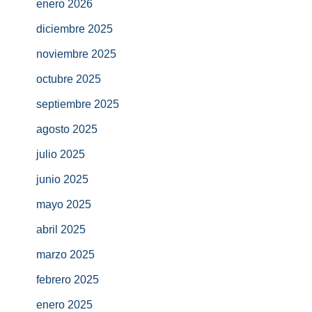
enero 2026
diciembre 2025
noviembre 2025
octubre 2025
septiembre 2025
agosto 2025
julio 2025
junio 2025
mayo 2025
abril 2025
marzo 2025
febrero 2025
enero 2025