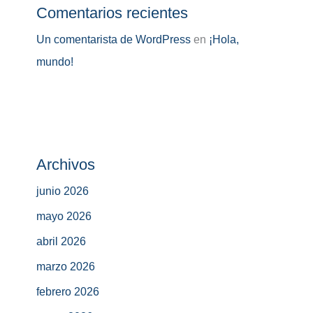
Comentarios recientes
Un comentarista de WordPress
en
¡Hola,
mundo!
Archivos
junio 2026
mayo 2026
abril 2026
marzo 2026
febrero 2026