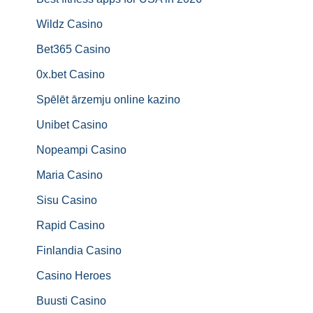
Wildz Casino
Bet365 Casino
0x.bet Casino
Spēlēt ārzemju online kazino
Unibet Casino
Nopeampi Casino
Maria Casino
Sisu Casino
Rapid Casino
Finlandia Casino
Casino Heroes
Buusti Casino