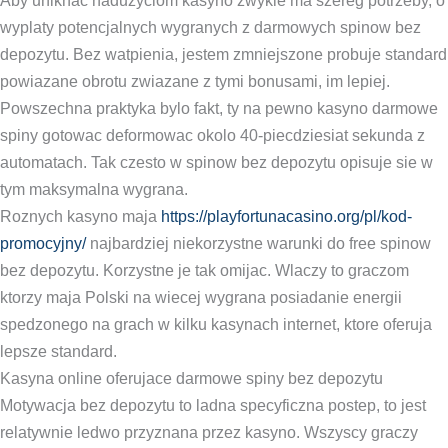
Aby uniknac naduzyciom kasyno zwykle ma szereg potrzeby, o
wyplaty potencjalnych wygranych z darmowych spinow bez
depozytu. Bez watpienia, jestem zmniejszone probuje standard
powiazane obrotu zwiazane z tymi bonusami, im lepiej.
Powszechna praktyka bylo fakt, ty na pewno kasyno darmowe
spiny gotowac deformowac okolo 40-piecdziesiat sekunda z
automatach. Tak czesto w spinow bez depozytu opisuje sie w
tym maksymalna wygrana.
Roznych kasyno maja
https://playfortunacasino.org/pl/kod-
promocyjny/
najbardziej niekorzystne warunki do free spinow
bez depozytu. Korzystne je tak omijac. Wlaczy to graczom
ktorzy maja Polski na wiecej wygrana posiadanie energii
spedzonego na grach w kilku kasynach internet, ktore oferuja
lepsze standard.
Kasyna online oferujace darmowe spiny bez depozytu
Motywacja bez depozytu to ladna specyficzna postep, to jest
relatywnie ledwo przyznana przez kasyno. Wszyscy graczy