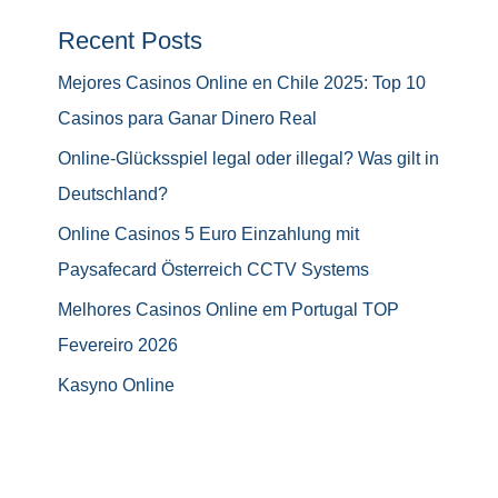
Recent Posts
Mejores Casinos Online en Chile 2025: Top 10
Casinos para Ganar Dinero Real
Online-Glücksspiel legal oder illegal? Was gilt in
Deutschland?
Online Casinos 5 Euro Einzahlung mit
Paysafecard Österreich CCTV Systems
Melhores Casinos Online em Portugal TOP
Fevereiro 2026
Kasyno Online