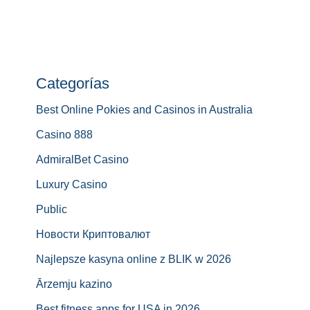
Categorías
Best Online Pokies and Casinos in Australia
Casino 888
AdmiralBet Casino
Luxury Casino
Public
Новости Криптовалют
Najlepsze kasyna online z BLIK w 2026
Ārzemju kazino
Best fitness apps for USA in 2026