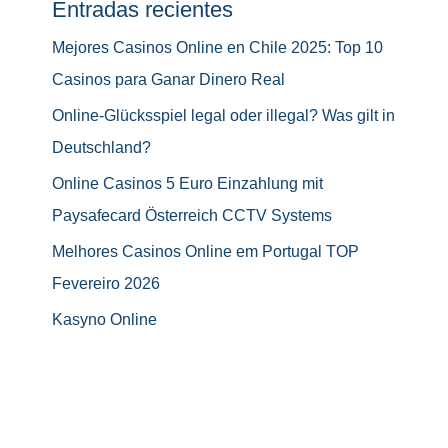
Entradas recientes
Mejores Casinos Online en Chile 2025: Top 10
Casinos para Ganar Dinero Real
Online-Glücksspiel legal oder illegal? Was gilt in
Deutschland?
Online Casinos 5 Euro Einzahlung mit
Paysafecard Österreich CCTV Systems
Melhores Casinos Online em Portugal TOP
Fevereiro 2026
Kasyno Online