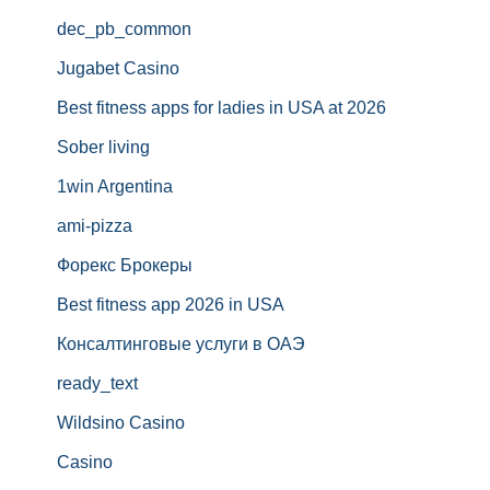
dec_pb_common
Jugabet Casino
Best fitness apps for ladies in USA at 2026
Sober living
1win Argentina
ami-pizza
Форекс Брокеры
Best fitness app 2026 in USA
Консалтинговые услуги в ОАЭ
ready_text
Wildsino Casino
Casino