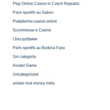
Play Online Casino in Czech Republic
Paris sportifs au Gabon
Piattaforma casinò online
Scommesse e Casinò
! Без рубрики
Paris sportifs au Burkina Faso
Sin categoría
Aviator Game
Uncategorized
aviator real money india