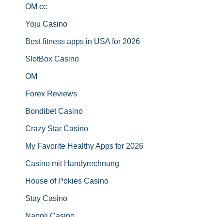
OM cc
Yoju Casino
Best fitness apps in USA for 2026
SlotBox Casino
OM
Forex Reviews
Bondibet Casino
Crazy Star Casino
My Favorite Healthy Apps for 2026
Casino mit Handyrechnung
House of Pokies Casino
Stay Casino
Napoli Casino