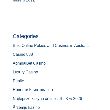
febrero 2022
Categories
Best Online Pokies and Casinos in Australia
Casino 888
AdmiralBet Casino
Luxury Casino
Public
Новости Криптовалют
Najlepsze kasyna online z BLIK w 2026
Ārzemju kazino