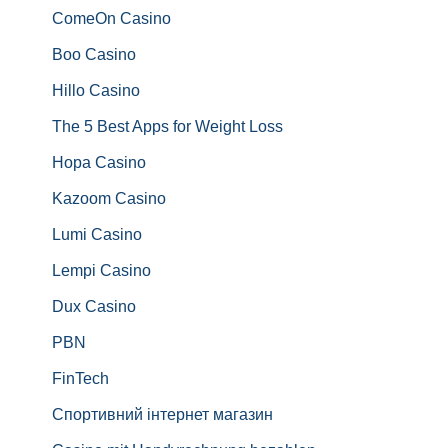
ComeOn Casino
Boo Casino
Hillo Casino
The 5 Best Apps for Weight Loss
Hopa Casino
Kazoom Casino
Lumi Casino
Lempi Casino
Dux Casino
PBN
FinTech
Спортивний інтернет магазин