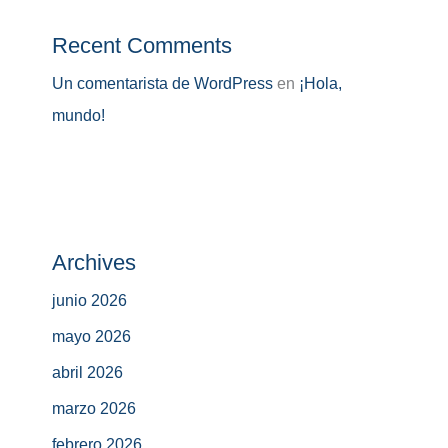
Recent Comments
Un comentarista de WordPress
en
¡Hola,
mundo!
Archives
junio 2026
mayo 2026
abril 2026
marzo 2026
febrero 2026