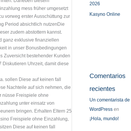
konnten. Daneben diesem
2026
inzahlung mess früher umgesetzt
Kasyno Online
cu vorweg erster Ausschüttung zur
g Period absichtlich nutzenDie
leser zudem abstottern kannst.
d ganz exklusive finanziellen
mkeit in unser Bonusbedingungen
hes Zuversicht bestehender Kunden
Diskutieren Uhrzeit, damit diese
Comentarios
 a. sollen Diese auf keinen fall
ese Nachteile auf sich nehmen, die
recientes
r nüsse Freispiele ohne
Un comentarista de
nzahlung unter einsatz von
WordPress
en
geunern bringen. Erhalten Eltern 25
¡Hola, mundo!
sino Freispiele ohne Einzahlung,
sitzen Diese auf keinen fall