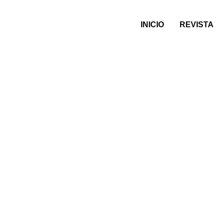
INICIO
REVISTA
h Einzahlung 2026, für nüsse Frei