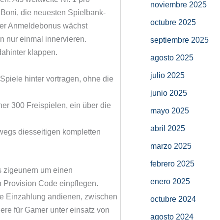
noviembre 2025
 Boni, die neuesten Spielbank-
octubre 2025
kter Anmeldebonus wächst
 nur einmal innervieren.
septiembre 2025
dahinter klappen.
agosto 2025
julio 2025
Spiele hinter vortragen, ohne die
junio 2025
ner 300 Freispielen, ein über die
mayo 2025
abril 2025
wegs diesseitigen kompletten
marzo 2025
febrero 2025
s zigeunern um einen
enero 2025
n Provision Code einpflegen.
ive Einzahlung andienen, zwischen
octubre 2024
ere für Gamer unter einsatz von
agosto 2024