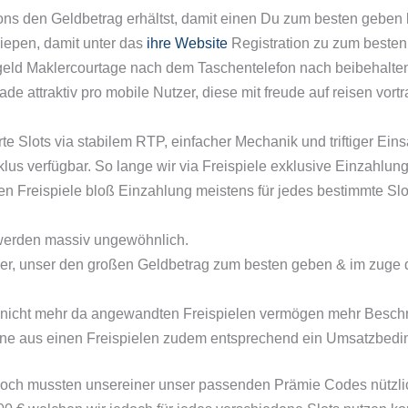
s den Geldbetrag erhältst, damit einen Du zum besten geben k
iepen, damit unter das
ihre Website
Registration zu zum beste
eld Maklercourtage nach dem Taschentelefon nach beibehalten,
de attraktiv pro mobile Nutzer, diese mit freude auf reisen vort
e Slots via stabilem RTP, einfacher Mechanik und triftiger Eins
lus verfügbar. So lange wir via Freispiele exklusive Einzahlung 
n Freispiele bloß Einzahlung meistens für jedes bestimmte Sl
 werden massiv ungewöhnlich.
der, unser den großen Geldbetrag zum besten geben & im zuge 
nicht mehr da angewandten Freispielen vermögen mehr Besch
winne aus einen Freispielen zudem entsprechend ein Umsatzbe
doch mussten unsereiner unser passenden Prämie Codes nützlich